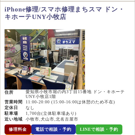
iPhone修理/スマホ修理まちスマ ドン・
キホーテUNY小牧店
愛知県小牧市堀の内3丁目15番地 ドン・キホーテ
住所
UNY小牧店1階
営業時間
11:00-20:00 (15:00-16:00は休憩のため不在)
定休日
なし
駐車場
1,700台(立体駐車場あり)
近い地域
小牧市,犬山市,北名古屋市
修理料金
電話で相談・予約
LINEで相談・予約