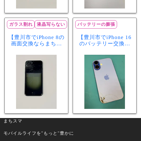
ガラス割れ
液晶写らない
バッテリーの膨張
【豊川市でiPhone 8の
【豊川市でiPhone 16
画面交換ならまちス
のバッテリー交換な
マ豊川店】画面割
らまちスマ豊川店】
れ・液晶不良も当日
少し膨張したバッテ
60分で修理可能！
リーも当日90分で安
心修理！
まちスマ
モバイルライフを"もっと"豊かに