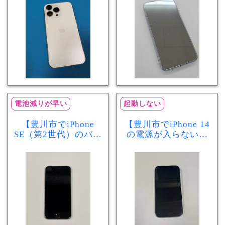
分で改善
まで復旧しました
電池減りが早い
起動しない
【豊川市でiPhone
【豊川市でiPhone 14
SE（第2世代）のバッ
の電源が入らない修
テリー交換ならまち
理ならまちスマ豊川
スマ豊川店】電池の
店】バッテリー交換
減りが早い症状も当
で復旧するケースも
日60分で改善！
あります！