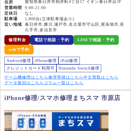
愛知県春日井市柏井町4丁目17 イオン春日井店3F
住所
営業時間
9:00-21:00
定休日
なし
駐車場
1,800台(立体駐車場あり)
近い地域
春日井市,勝川,瀬戸市,名古屋市守山区,尾張旭市,長
久手市,多治見市
修理料金
電話で相談・予約
LINEで相談・予約
webで予約
Android修理
iPhone修理
iPad修理
クレジットカード利用可
Nintendo Switch修理
ゲーム機修理はこちら
修理実績はこちら
中古買取はこちら
データ復旧はこちら
コラム一覧はこちら
iPhone修理/スマホ修理まちスマ 市原店