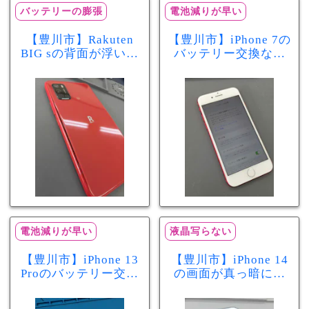
バッテリーの膨張
電池減りが早い
【豊川市】Rakuten
【豊川市】iPhone 7の
BIG sの背面が浮いて
バッテリー交換なら
きた…それはバッテ
まちスマ豊川店へ！
リー膨張のサインか
最大容量70％で電池
もしれません！バッ
の減りが早い症状も
テリー交換修理事例
当日60分で改善
電池減りが早い
液晶写らない
【豊川市】iPhone 13
【豊川市】iPhone 14
Proのバッテリー交換
の画面が真っ暗に…
を実施！電池の減り
画面交換で当日60分
が早い症状も当日90
修理！データそのま