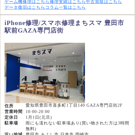
ゲーム機修理はこちら
修理実績はこちら
中古買取はこちら
データ復旧はこちら
コラム一覧はこちら
iPhone修理/スマホ修理まちスマ 豊田市
駅前GAZA専門店街
愛知県豊田市喜多町1丁目140 GAZA専門店街2F
住所
営業時間
10:00-20:00
定休日
1月1日(元旦)
駐車場
雨にも濡れない駐車場あり(買い物された方は3時間
無料)
近い地域
豊田市,みよし市,日進市,岡崎市