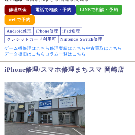
修理料金
電話で相談・予約
LINEで相談・予約
webで予約
Android修理
iPhone修理
iPad修理
クレジットカード利用可
Nintendo Switch修理
ゲーム機修理はこちら
修理実績はこちら
中古買取はこちら
データ復旧はこちら
コラム一覧はこちら
iPhone修理/スマホ修理まちスマ 岡崎店