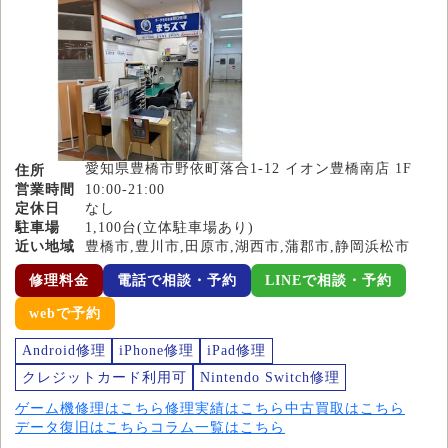
愛知県豊橋市野依町落合1-12 イオン豊橋南店 1F
住所
営業時間
10:00-21:00
定休日
なし
駐車場
1,100台(立体駐車場あり)
近い地域
豊橋市,豊川市,田原市,湖西市,蒲郡市,静岡浜松市
修理料金
電話で相談・予約
LINEで相談・予約
webで予約
Android修理
iPhone修理
iPad修理
クレジットカード利用可
Nintendo Switch修理
ゲーム機修理はこちら
修理実績はこちら
中古買取はこちら
データ復旧はこちら
コラム一覧はこちら