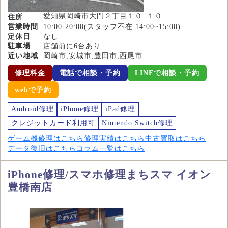
愛知県岡崎市大門２丁目１０−１０
住所
営業時間
10:00-20:00(スタッフ不在 14:00~15:00)
定休日
なし
駐車場
店舗前に6台あり
近い地域
岡崎市,安城市,豊田市,西尾市
修理料金
電話で相談・予約
LINEで相談・予約
webで予約
Android修理
iPhone修理
iPad修理
クレジットカード利用可
Nintendo Switch修理
ゲーム機修理はこちら
修理実績はこちら
中古買取はこちら
データ復旧はこちら
コラム一覧はこちら
iPhone修理/スマホ修理まちスマ イオン
豊橋南店