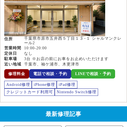
千葉県市原市五井西５丁目１３−１ シャルマンクレ
住所
ール2
営業時間
10:00-20:00
定休日
なし
駐車場
3台 ※お店の前にお車をお止めいただけます
近い地域
千葉市、袖ケ浦市、木更津市
修理料金
電話で相談・予約
LINEで相談・予約
Android修理
iPhone修理
iPad修理
クレジットカード利用可
Nintendo Switch修理
最新修理記事