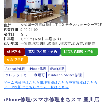
愛知県一宮市両郷町1丁目2 テラスウォーク一宮2F
住所
営業時間
9:00-21:00
定休日
なし
駐車場
1,300台(立体駐車場あり)
近い地域
一宮市,木曽川町,岐南町,稲沢市,岩倉市,羽島市
修理料金
電話で相談・予約
LINEで相談・予約
webで予約
Android修理
iPhone修理
iPad修理
クレジットカード利用可
Nintendo Switch修理
ゲーム機修理はこちら
修理実績はこちら
中古買取はこちら
データ復旧はこちら
コラム一覧はこちら
iPhone修理/スマホ修理まちスマ 豊川店