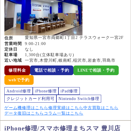
愛知県一宮市両郷町1丁目2 テラスウォーク一宮2F
住所
営業時間
9:00-21:00
定休日
なし
駐車場
1,300台(立体駐車場あり)
近い地域
一宮市,木曽川町,岐南町,稲沢市,岩倉市,羽島市
修理料金
電話で相談・予約
LINEで相談・予約
webで予約
Android修理
iPhone修理
iPad修理
クレジットカード利用可
Nintendo Switch修理
ゲーム機修理はこちら
修理実績はこちら
中古買取はこちら
データ復旧はこちら
コラム一覧はこちら
iPhone修理/スマホ修理まちスマ 豊川店