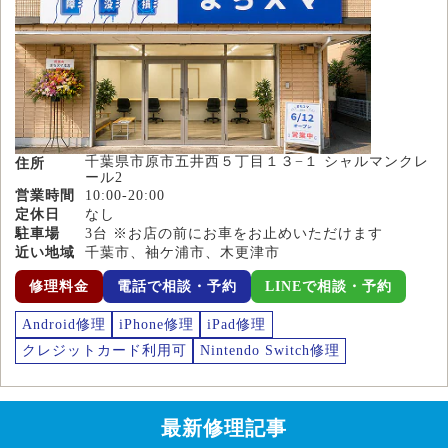
千葉県市原市五井西５丁目１３−１ シャルマンクレ
住所
ール2
営業時間
10:00-20:00
定休日
なし
駐車場
3台 ※お店の前にお車をお止めいただけます
近い地域
千葉市、袖ケ浦市、木更津市
修理料金
電話で相談・予約
LINEで相談・予約
Android修理
iPhone修理
iPad修理
クレジットカード利用可
Nintendo Switch修理
最新修理記事