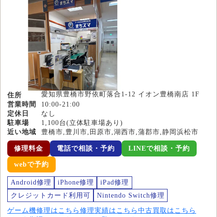
愛知県豊橋市野依町落合1-12 イオン豊橋南店 1F
住所
営業時間
10:00-21:00
定休日
なし
駐車場
1,100台(立体駐車場あり)
近い地域
豊橋市,豊川市,田原市,湖西市,蒲郡市,静岡浜松市
修理料金
電話で相談・予約
LINEで相談・予約
webで予約
Android修理
iPhone修理
iPad修理
クレジットカード利用可
Nintendo Switch修理
ゲーム機修理はこちら
修理実績はこちら
中古買取はこちら