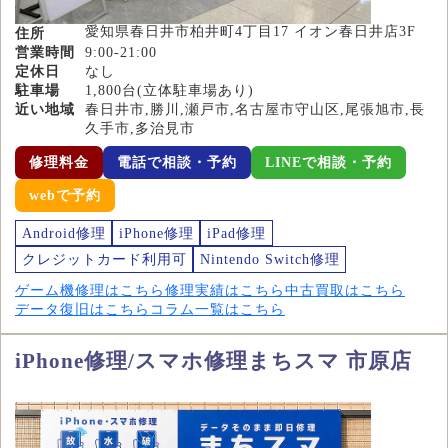
愛知県春日井市柏井町4丁目17 イオン春日井店3F
住所
営業時間
9:00-21:00
定休日
なし
駐車場
1,800台(立体駐車場あり)
近い地域
春日井市,勝川,瀬戸市,名古屋市守山区,尾張旭市,長
久手市,多治見市
修理料金
電話で相談・予約
LINEで相談・予約
webで予約
Android修理
iPhone修理
iPad修理
クレジットカード利用可
Nintendo Switch修理
ゲーム機修理はこちら
修理実績はこちら
中古買取はこちら
データ復旧はこちら
コラム一覧はこちら
iPhone修理/スマホ修理まちスマ 市原店