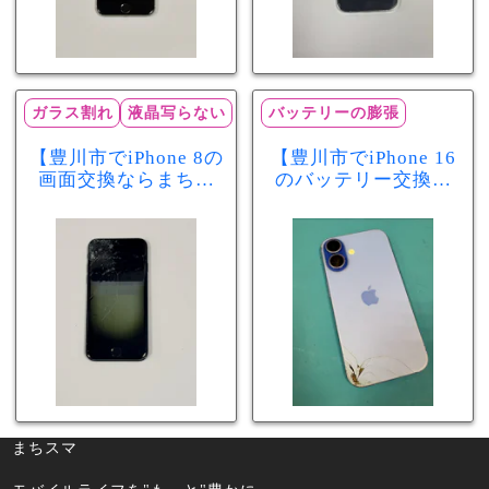
ガラス割れ
液晶写らない
バッテリーの膨張
【豊川市でiPhone 8の
【豊川市でiPhone 16
画面交換ならまちス
のバッテリー交換な
マ豊川店】画面割
らまちスマ豊川店】
れ・液晶不良も当日
少し膨張したバッテ
60分で修理可能！
リーも当日90分で安
心修理！
まちスマ