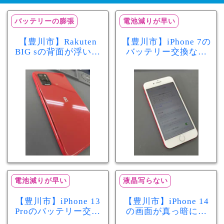
バッテリーの膨張
電池減りが早い
【豊川市】Rakuten
【豊川市】iPhone 7の
BIG sの背面が浮いて
バッテリー交換なら
きた…それはバッテ
まちスマ豊川店へ！
リー膨張のサインか
最大容量70％で電池
もしれません！バッ
の減りが早い症状も
テリー交換修理事例
当日60分で改善
電池減りが早い
液晶写らない
【豊川市】iPhone 13
【豊川市】iPhone 14
Proのバッテリー交換
の画面が真っ暗に…
を実施！電池の減り
画面交換で当日60分