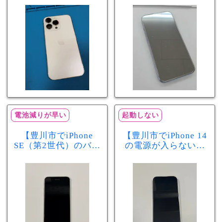
が早い症状も当日90
修理！データそのま
分で改善
まで復旧しました
電池減りが早い
起動しない
【豊川市でiPhone
【豊川市でiPhone 14
SE（第2世代）のバッ
の電源が入らない修
テリー交換ならまち
理ならまちスマ豊川
スマ豊川店】電池の
店】バッテリー交換
減りが早い症状も当
で復旧するケースも
日60分で改善！
あります！