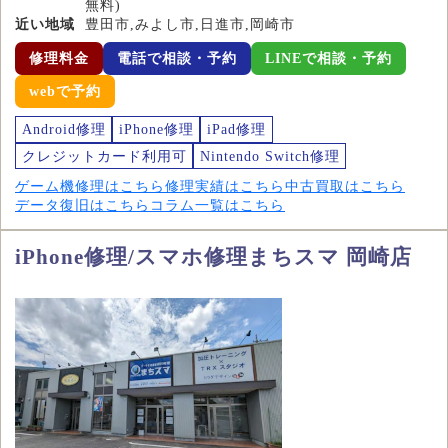
無料)
近い地域
豊田市,みよし市,日進市,岡崎市
修理料金
電話で相談・予約
LINEで相談・予約
webで予約
Android修理
iPhone修理
iPad修理
クレジットカード利用可
Nintendo Switch修理
ゲーム機修理はこちら
修理実績はこちら
中古買取はこちら
データ復旧はこちら
コラム一覧はこちら
iPhone修理/スマホ修理まちスマ 岡崎店