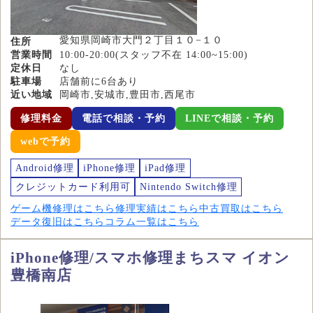
愛知県岡崎市大門２丁目１０−１０
住所
営業時間
10:00-20:00(スタッフ不在 14:00~15:00)
定休日
なし
駐車場
店舗前に6台あり
近い地域
岡崎市,安城市,豊田市,西尾市
修理料金
電話で相談・予約
LINEで相談・予約
webで予約
Android修理
iPhone修理
iPad修理
クレジットカード利用可
Nintendo Switch修理
ゲーム機修理はこちら
修理実績はこちら
中古買取はこちら
データ復旧はこちら
コラム一覧はこちら
iPhone修理/スマホ修理まちスマ イオン
豊橋南店