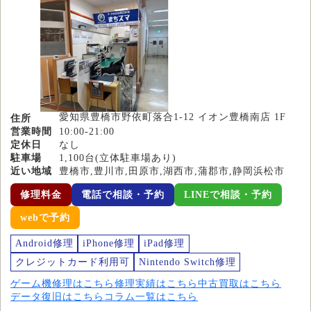
愛知県豊橋市野依町落合1-12 イオン豊橋南店 1F
住所
営業時間
10:00-21:00
定休日
なし
駐車場
1,100台(立体駐車場あり)
近い地域
豊橋市,豊川市,田原市,湖西市,蒲郡市,静岡浜松市
修理料金
電話で相談・予約
LINEで相談・予約
webで予約
Android修理
iPhone修理
iPad修理
クレジットカード利用可
Nintendo Switch修理
ゲーム機修理はこちら
修理実績はこちら
中古買取はこちら
データ復旧はこちら
コラム一覧はこちら