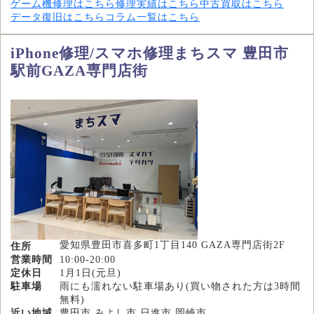
ゲーム機修理はこちら
修理実績はこちら
中古買取はこちら
データ復旧はこちら
コラム一覧はこちら
iPhone修理/スマホ修理まちスマ 豊田市
駅前GAZA専門店街
愛知県豊田市喜多町1丁目140 GAZA専門店街2F
住所
営業時間
10:00-20:00
定休日
1月1日(元旦)
駐車場
雨にも濡れない駐車場あり(買い物された方は3時間
無料)
近い地域
豊田市,みよし市,日進市,岡崎市