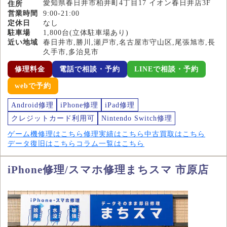
愛知県春日井市柏井町4丁目17 イオン春日井店3F
住所
営業時間
9:00-21:00
定休日
なし
駐車場
1,800台(立体駐車場あり)
近い地域
春日井市,勝川,瀬戸市,名古屋市守山区,尾張旭市,長
久手市,多治見市
修理料金
電話で相談・予約
LINEで相談・予約
webで予約
Android修理
iPhone修理
iPad修理
クレジットカード利用可
Nintendo Switch修理
ゲーム機修理はこちら
修理実績はこちら
中古買取はこちら
データ復旧はこちら
コラム一覧はこちら
iPhone修理/スマホ修理まちスマ 市原店