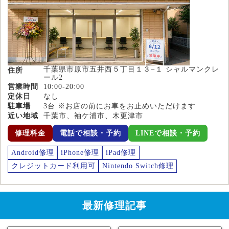
千葉県市原市五井西５丁目１３−１ シャルマンクレ
住所
ール2
営業時間
10:00-20:00
定休日
なし
駐車場
3台 ※お店の前にお車をお止めいただけます
近い地域
千葉市、袖ケ浦市、木更津市
修理料金
電話で相談・予約
LINEで相談・予約
Android修理
iPhone修理
iPad修理
クレジットカード利用可
Nintendo Switch修理
最新修理記事