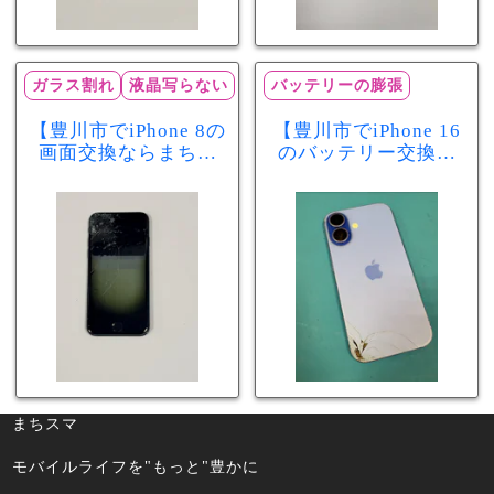
ガラス割れ
液晶写らない
バッテリーの膨張
【豊川市でiPhone 8の
【豊川市でiPhone 16
画面交換ならまちス
のバッテリー交換な
マ豊川店】画面割
らまちスマ豊川店】
れ・液晶不良も当日
少し膨張したバッテ
60分で修理可能！
リーも当日90分で安
心修理！
まちスマ
モバイルライフを"もっと"豊かに