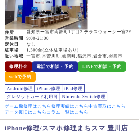
愛知県一宮市両郷町1丁目2 テラスウォーク一宮2F
住所
営業時間
9:00-21:00
定休日
なし
駐車場
1,300台(立体駐車場あり)
近い地域
一宮市,木曽川町,岐南町,稲沢市,岩倉市,羽島市
修理料金
電話で相談・予約
LINEで相談・予約
webで予約
Android修理
iPhone修理
iPad修理
クレジットカード利用可
Nintendo Switch修理
ゲーム機修理はこちら
修理実績はこちら
中古買取はこちら
データ復旧はこちら
コラム一覧はこちら
iPhone修理/スマホ修理まちスマ 豊川店