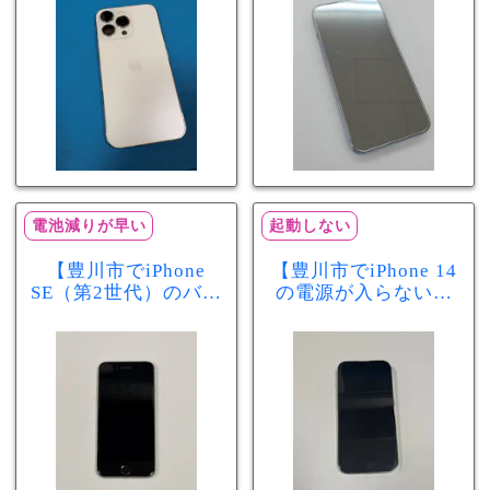
分で改善
まで復旧しました
電池減りが早い
起動しない
【豊川市でiPhone
【豊川市でiPhone 14
SE（第2世代）のバッ
の電源が入らない修
テリー交換ならまち
理ならまちスマ豊川
スマ豊川店】電池の
店】バッテリー交換
減りが早い症状も当
で復旧するケースも
日60分で改善！
あります！