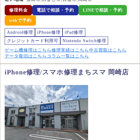
修理料金
電話で相談・予約
LINEで相談・予約
webで予約
Android修理
iPhone修理
iPad修理
クレジットカード利用可
Nintendo Switch修理
ゲーム機修理はこちら
修理実績はこちら
中古買取はこちら
データ復旧はこちら
コラム一覧はこちら
iPhone修理/スマホ修理まちスマ 岡崎店