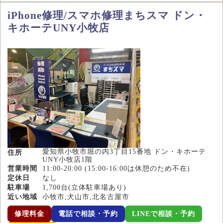
iPhone修理/スマホ修理まちスマ ドン・
キホーテUNY小牧店
愛知県小牧市堀の内3丁目15番地 ドン・キホーテ
住所
UNY小牧店1階
営業時間
11:00-20:00 (15:00-16:00は休憩のため不在)
定休日
なし
駐車場
1,700台(立体駐車場あり)
近い地域
小牧市,犬山市,北名古屋市
修理料金
電話で相談・予約
LINEで相談・予約