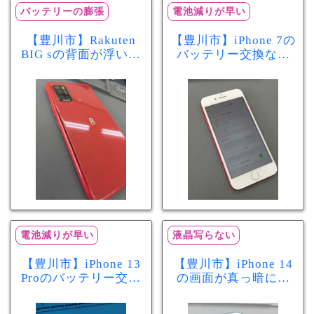
バッテリーの膨張
電池減りが早い
【豊川市】Rakuten
【豊川市】iPhone 7の
BIG sの背面が浮いて
バッテリー交換なら
きた…それはバッテ
まちスマ豊川店へ！
リー膨張のサインか
最大容量70％で電池
もしれません！バッ
の減りが早い症状も
テリー交換修理事例
当日60分で改善
電池減りが早い
液晶写らない
【豊川市】iPhone 13
【豊川市】iPhone 14
Proのバッテリー交換
の画面が真っ暗に…
を実施！電池の減り
画面交換で当日60分
が早い症状も当日90
修理！データそのま