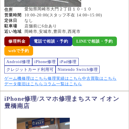
愛知県岡崎市大門２丁目１０−１０
住所
営業時間
10:00-20:00(スタッフ不在 14:00~15:00)
定休日
なし
駐車場
店舗前に6台あり
近い地域
岡崎市,安城市,豊田市,西尾市
修理料金
電話で相談・予約
LINEで相談・予約
webで予約
Android修理
iPhone修理
iPad修理
クレジットカード利用可
Nintendo Switch修理
ゲーム機修理はこちら
修理実績はこちら
中古買取はこちら
データ復旧はこちら
コラム一覧はこちら
iPhone修理/スマホ修理まちスマ イオン
豊橋南店