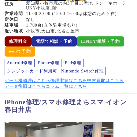
愛知県小牧市堀の内3丁目15番地 ドン・キホーテ
住所
UNY小牧店1階
営業時間
11:00-20:00 (15:00-16:00は休憩のため不在)
定休日
なし
駐車場
1,700台(立体駐車場あり)
近い地域
小牧市,犬山市,北名古屋市
修理料金
電話で相談・予約
LINEで相談・予約
webで予約
Android修理
iPhone修理
iPad修理
クレジットカード利用可
Nintendo Switch修理
ゲーム機修理はこちら
修理実績はこちら
中古買取はこちら
データ復旧はこちら
コラム一覧はこちら
iPhone修理/スマホ修理まちスマ イオン
春日井店