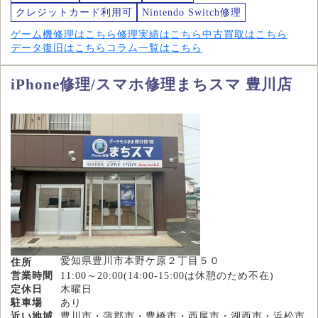
クレジットカード利用可
Nintendo Switch修理
ゲーム機修理はこちら
修理実績はこちら
中古買取はこちら
データ復旧はこちら
コラム一覧はこちら
iPhone修理/スマホ修理まちスマ 豊川店
愛知県豊川市本野ケ原２丁目５０
住所
営業時間
11:00～20:00(14:00-15:00は休憩のため不在)
定休日
木曜日
駐車場
あり
近い地域
豊川市・蒲郡市・豊橋市・西尾市・湖西市・浜松市