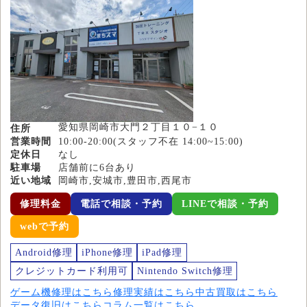
愛知県岡崎市大門２丁目１０−１０
住所
営業時間
10:00-20:00(スタッフ不在 14:00~15:00)
定休日
なし
駐車場
店舗前に6台あり
近い地域
岡崎市,安城市,豊田市,西尾市
修理料金
電話で相談・予約
LINEで相談・予約
webで予約
Android修理
iPhone修理
iPad修理
クレジットカード利用可
Nintendo Switch修理
ゲーム機修理はこちら
修理実績はこちら
中古買取はこちら
データ復旧はこちら
コラム一覧はこちら