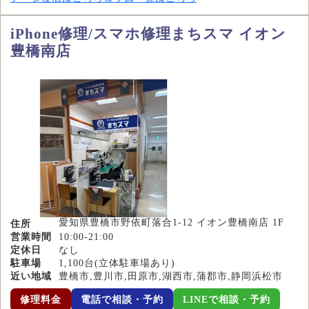
iPhone修理/スマホ修理まちスマ イオン
豊橋南店
愛知県豊橋市野依町落合1-12 イオン豊橋南店 1F
住所
営業時間
10:00-21:00
定休日
なし
駐車場
1,100台(立体駐車場あり)
近い地域
豊橋市,豊川市,田原市,湖西市,蒲郡市,静岡浜松市
修理料金
電話で相談・予約
LINEで相談・予約