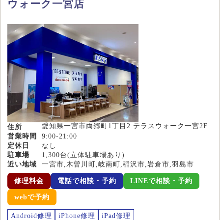
ウォーク一宮店
愛知県一宮市両郷町1丁目2 テラスウォーク一宮2F
住所
営業時間
9:00-21:00
定休日
なし
駐車場
1,300台(立体駐車場あり)
近い地域
一宮市,木曽川町,岐南町,稲沢市,岩倉市,羽島市
修理料金
電話で相談・予約
LINEで相談・予約
webで予約
Android修理
iPhone修理
iPad修理