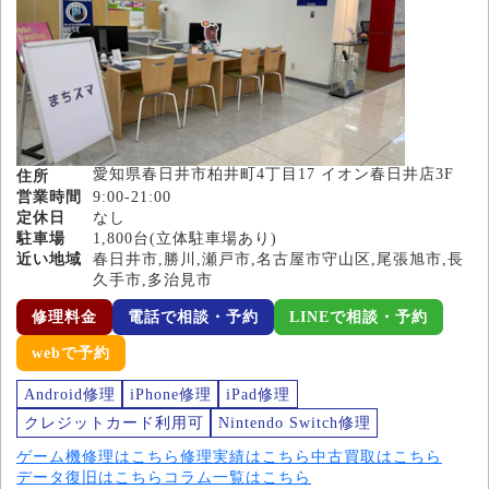
愛知県春日井市柏井町4丁目17 イオン春日井店3F
住所
営業時間
9:00-21:00
定休日
なし
駐車場
1,800台(立体駐車場あり)
近い地域
春日井市,勝川,瀬戸市,名古屋市守山区,尾張旭市,長
久手市,多治見市
修理料金
電話で相談・予約
LINEで相談・予約
webで予約
Android修理
iPhone修理
iPad修理
クレジットカード利用可
Nintendo Switch修理
ゲーム機修理はこちら
修理実績はこちら
中古買取はこちら
データ復旧はこちら
コラム一覧はこちら