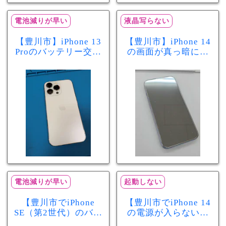
電池減りが早い
液晶写らない
【豊川市】iPhone 13
【豊川市】iPhone 14
Proのバッテリー交換
の画面が真っ暗に…
を実施！電池の減り
画面交換で当日60分
が早い症状も当日90
修理！データそのま
分で改善
まで復旧しました
電池減りが早い
起動しない
【豊川市でiPhone
【豊川市でiPhone 14
SE（第2世代）のバッ
の電源が入らない修
テリー交換ならまち
理ならまちスマ豊川