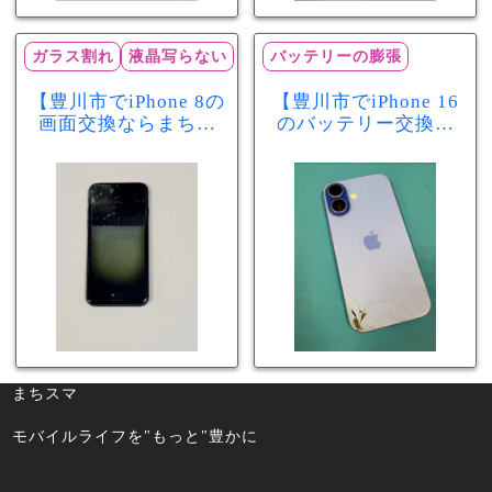
ガラス割れ
液晶写らない
バッテリーの膨張
【豊川市でiPhone 8の
【豊川市でiPhone 16
画面交換ならまちス
のバッテリー交換な
マ豊川店】画面割
らまちスマ豊川店】
れ・液晶不良も当日
少し膨張したバッテ
60分で修理可能！
リーも当日90分で安
心修理！
まちスマ
モバイルライフを"もっと"豊かに