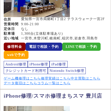
愛知県一宮市両郷町1丁目2 テラスウォーク一宮2F
住所
営業時間
9:00-21:00
定休日
なし
駐車場
1,300台(立体駐車場あり)
近い地域
一宮市,木曽川町,岐南町,稲沢市,岩倉市,羽島市
修理料金
電話で相談・予約
LINEで相談・予約
webで予約
Android修理
iPhone修理
iPad修理
クレジットカード利用可
Nintendo Switch修理
ゲーム機修理はこちら
修理実績はこちら
中古買取はこちら
データ復旧はこちら
コラム一覧はこちら
iPhone修理/スマホ修理まちスマ 豊川店