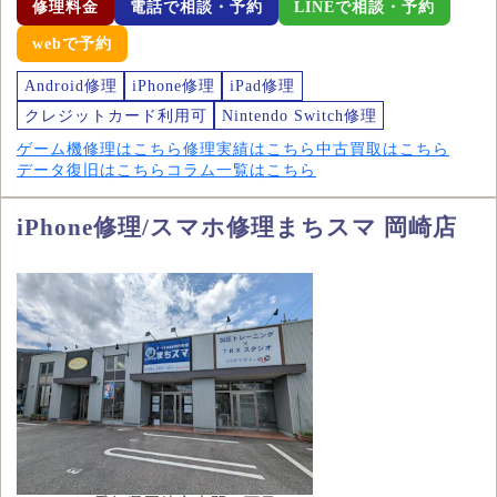
修理料金
電話で相談・予約
LINEで相談・予約
webで予約
Android修理
iPhone修理
iPad修理
クレジットカード利用可
Nintendo Switch修理
ゲーム機修理はこちら
修理実績はこちら
中古買取はこちら
データ復旧はこちら
コラム一覧はこちら
iPhone修理/スマホ修理まちスマ 岡崎店