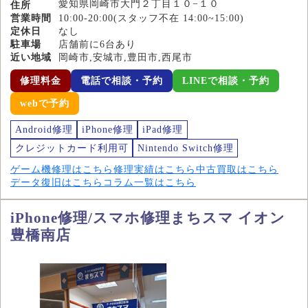
愛知県岡崎市大門２丁目１０−１０
住所
営業時間
10:00-20:00(スタッフ不在 14:00~15:00)
定休日
なし
駐車場
店舗前に6台あり
近い地域
岡崎市,安城市,豊田市,西尾市
修理料金
電話で相談・予約
LINEで相談・予約
webで予約
Android修理
iPhone修理
iPad修理
クレジットカード利用可
Nintendo Switch修理
ゲーム機修理はこちら
修理実績はこちら
中古買取はこちら
データ復旧はこちら
コラム一覧はこちら
iPhone修理/スマホ修理まちスマ イオン
豊橋南店