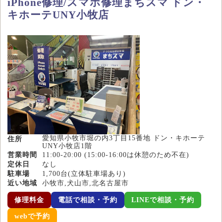
iPhone修理/スマホ修理まちスマ ドン・
キホーテUNY小牧店
愛知県小牧市堀の内3丁目15番地 ドン・キホーテ
住所
UNY小牧店1階
営業時間
11:00-20:00 (15:00-16:00は休憩のため不在)
定休日
なし
駐車場
1,700台(立体駐車場あり)
近い地域
小牧市,犬山市,北名古屋市
修理料金
電話で相談・予約
LINEで相談・予約
webで予約