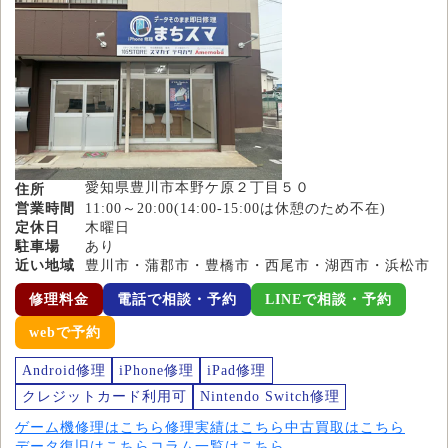
愛知県豊川市本野ケ原２丁目５０
住所
営業時間
11:00～20:00(14:00-15:00は休憩のため不在)
定休日
木曜日
駐車場
あり
近い地域
豊川市・蒲郡市・豊橋市・西尾市・湖西市・浜松市
修理料金
電話で相談・予約
LINEで相談・予約
webで予約
Android修理
iPhone修理
iPad修理
クレジットカード利用可
Nintendo Switch修理
ゲーム機修理はこちら
修理実績はこちら
中古買取はこちら
データ復旧はこちら
コラム一覧はこちら