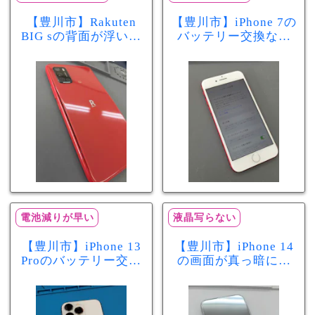
【豊川市】Rakuten
【豊川市】iPhone 7の
BIG sの背面が浮いて
バッテリー交換なら
きた…それはバッテ
まちスマ豊川店へ！
リー膨張のサインか
最大容量70％で電池
もしれません！バッ
の減りが早い症状も
テリー交換修理事例
当日60分で改善
電池減りが早い
液晶写らない
【豊川市】iPhone 13
【豊川市】iPhone 14
Proのバッテリー交換
の画面が真っ暗に…
を実施！電池の減り
画面交換で当日60分
が早い症状も当日90
修理！データそのま
分で改善
まで復旧しました