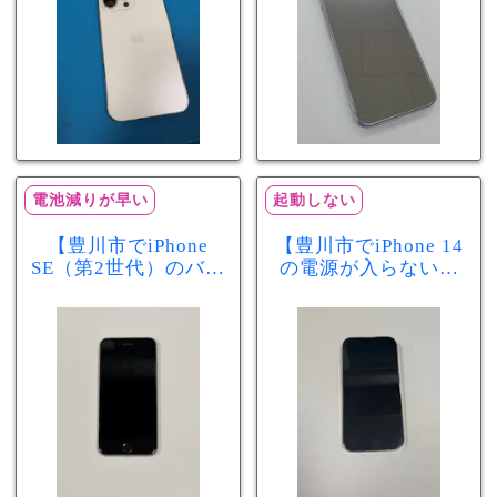
電池減りが早い
起動しない
【豊川市でiPhone
【豊川市でiPhone 14
SE（第2世代）のバッ
の電源が入らない修
テリー交換ならまち
理ならまちスマ豊川
スマ豊川店】電池の
店】バッテリー交換
減りが早い症状も当
で復旧するケースも
日60分で改善！
あります！