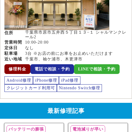
千葉県市原市五井西５丁目１３−１ シャルマンクレ
住所
ール2
営業時間
10:00-20:00
定休日
なし
駐車場
3台 ※お店の前にお車をお止めいただけます
近い地域
千葉市、袖ケ浦市、木更津市
修理料金
電話で相談・予約
LINEで相談・予約
Android修理
iPhone修理
iPad修理
クレジットカード利用可
Nintendo Switch修理
最新修理記事
バッテリーの膨張
電池減りが早い