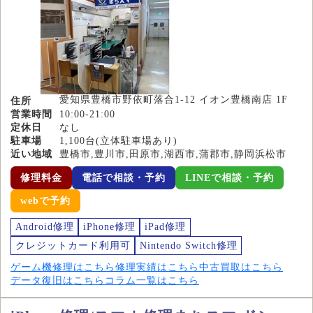
愛知県豊橋市野依町落合1-12 イオン豊橋南店 1F
住所
営業時間
10:00-21:00
定休日
なし
駐車場
1,100台(立体駐車場あり)
近い地域
豊橋市,豊川市,田原市,湖西市,蒲郡市,静岡浜松市
修理料金
電話で相談・予約
LINEで相談・予約
webで予約
Android修理
iPhone修理
iPad修理
クレジットカード利用可
Nintendo Switch修理
ゲーム機修理はこちら
修理実績はこちら
中古買取はこちら
データ復旧はこちら
コラム一覧はこちら