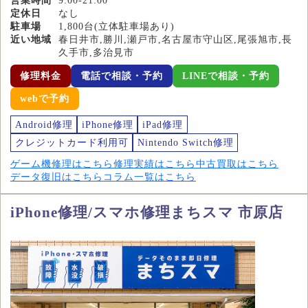
営業時間
9:00-21:00
定休日
なし
駐車場
1,800台(立体駐車場あり)
近い地域
春日井市,勝川,瀬戸市,名古屋市守山区,尾張旭市,長
久手市,多治見市
修理料金
電話で相談・予約
LINEで相談・予約
webで予約
Android修理
iPhone修理
iPad修理
クレジットカード利用可
Nintendo Switch修理
ゲーム機修理はこちら
修理実績はこちら
中古買取はこちら
データ復旧はこちら
コラム一覧はこちら
iPhone修理/スマホ修理まちスマ 市原店