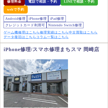
修理料金
電話で相談・予約
LINEで相談・予約
webで予約
Android修理
iPhone修理
iPad修理
クレジットカード利用可
Nintendo Switch修理
ゲーム機修理はこちら
修理実績はこちら
中古買取はこちら
データ復旧はこちら
コラム一覧はこちら
iPhone修理/スマホ修理まちスマ 岡崎店