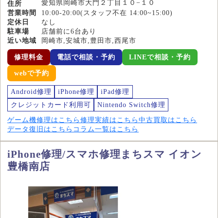
愛知県岡崎市大門２丁目１０−１０
住所
営業時間
10:00-20:00(スタッフ不在 14:00~15:00)
定休日
なし
駐車場
店舗前に6台あり
近い地域
岡崎市,安城市,豊田市,西尾市
修理料金
電話で相談・予約
LINEで相談・予約
webで予約
Android修理
iPhone修理
iPad修理
クレジットカード利用可
Nintendo Switch修理
ゲーム機修理はこちら
修理実績はこちら
中古買取はこちら
データ復旧はこちら
コラム一覧はこちら
iPhone修理/スマホ修理まちスマ イオン
豊橋南店