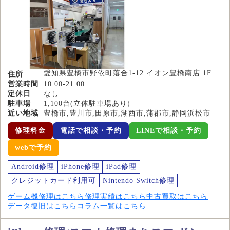
愛知県豊橋市野依町落合1-12 イオン豊橋南店 1F
住所
営業時間
10:00-21:00
定休日
なし
駐車場
1,100台(立体駐車場あり)
近い地域
豊橋市,豊川市,田原市,湖西市,蒲郡市,静岡浜松市
修理料金
電話で相談・予約
LINEで相談・予約
webで予約
Android修理
iPhone修理
iPad修理
クレジットカード利用可
Nintendo Switch修理
ゲーム機修理はこちら
修理実績はこちら
中古買取はこちら
データ復旧はこちら
コラム一覧はこちら