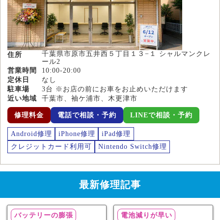
千葉県市原市五井西５丁目１３−１ シャルマンクレ
住所
ール2
営業時間
10:00-20:00
定休日
なし
駐車場
3台 ※お店の前にお車をお止めいただけます
近い地域
千葉市、袖ケ浦市、木更津市
修理料金
電話で相談・予約
LINEで相談・予約
Android修理
iPhone修理
iPad修理
クレジットカード利用可
Nintendo Switch修理
最新修理記事
バッテリーの膨張
電池減りが早い