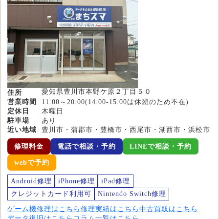
愛知県豊川市本野ケ原２丁目５０
住所
営業時間
11:00～20:00(14:00-15:00は休憩のため不在)
定休日
木曜日
駐車場
あり
近い地域
豊川市・蒲郡市・豊橋市・西尾市・湖西市・浜松市
修理料金
電話で相談・予約
LINEで相談・予約
webで予約
Android修理
iPhone修理
iPad修理
クレジットカード利用可
Nintendo Switch修理
ゲーム機修理はこちら
修理実績はこちら
中古買取はこちら
データ復旧はこちら
コラム一覧はこちら