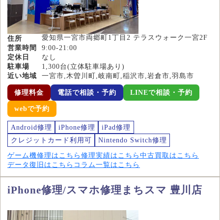
愛知県一宮市両郷町1丁目2 テラスウォーク一宮2F
住所
営業時間
9:00-21:00
定休日
なし
駐車場
1,300台(立体駐車場あり)
近い地域
一宮市,木曽川町,岐南町,稲沢市,岩倉市,羽島市
修理料金
電話で相談・予約
LINEで相談・予約
webで予約
Android修理
iPhone修理
iPad修理
クレジットカード利用可
Nintendo Switch修理
ゲーム機修理はこちら
修理実績はこちら
中古買取はこちら
データ復旧はこちら
コラム一覧はこちら
iPhone修理/スマホ修理まちスマ 豊川店