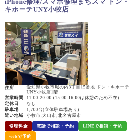
iPhone修理/スマホ修理まちスマ ドン・
キホーテUNY小牧店
愛知県小牧市堀の内3丁目15番地 ドン・キホーテ
住所
UNY小牧店1階
営業時間
11:00-20:00 (15:00-16:00は休憩のため不在)
定休日
なし
駐車場
1,700台(立体駐車場あり)
近い地域
小牧市,犬山市,北名古屋市
修理料金
電話で相談・予約
LINEで相談・予約
webで予約