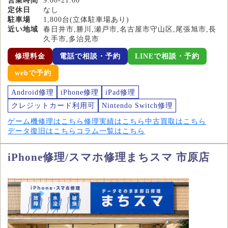
営業時間
9:00-21:00
定休日
なし
駐車場
1,800台(立体駐車場あり)
近い地域
春日井市,勝川,瀬戸市,名古屋市守山区,尾張旭市,長
久手市,多治見市
修理料金
電話で相談・予約
LINEで相談・予約
webで予約
Android修理
iPhone修理
iPad修理
クレジットカード利用可
Nintendo Switch修理
ゲーム機修理はこちら
修理実績はこちら
中古買取はこちら
データ復旧はこちら
コラム一覧はこちら
iPhone修理/スマホ修理まちスマ 市原店