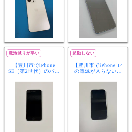
電池減りが早い
起動しない
【豊川市でiPhone
【豊川市でiPhone 14
SE（第2世代）のバッ
の電源が入らない修
テリー交換ならまち
理ならまちスマ豊川
スマ豊川店】電池の
店】バッテリー交換
減りが早い症状も当
で復旧するケースも
日60分で改善！
あります！