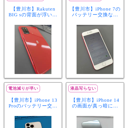
【豊川市】Rakuten
【豊川市】iPhone 7の
BIG sの背面が浮いて
バッテリー交換なら
きた…それはバッテ
まちスマ豊川店へ！
リー膨張のサインか
最大容量70％で電池
もしれません！バッ
の減りが早い症状も
テリー交換修理事例
当日60分で改善
電池減りが早い
液晶写らない
【豊川市】iPhone 13
【豊川市】iPhone 14
Proのバッテリー交換
の画面が真っ暗に…
を実施！電池の減り
画面交換で当日60分
が早い症状も当日90
修理！データそのま
分で改善
まで復旧しました