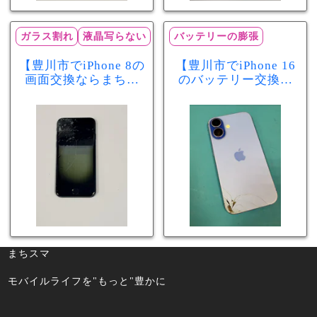
ガラス割れ
液晶写らない
バッテリーの膨張
【豊川市でiPhone 8の
【豊川市でiPhone 16
画面交換ならまちス
のバッテリー交換な
マ豊川店】画面割
らまちスマ豊川店】
れ・液晶不良も当日
少し膨張したバッテ
60分で修理可能！
リーも当日90分で安
心修理！
まちスマ
モバイルライフを"もっと"豊かに