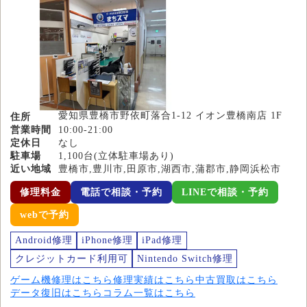
愛知県豊橋市野依町落合1-12 イオン豊橋南店 1F
住所
営業時間
10:00-21:00
定休日
なし
駐車場
1,100台(立体駐車場あり)
近い地域
豊橋市,豊川市,田原市,湖西市,蒲郡市,静岡浜松市
修理料金
電話で相談・予約
LINEで相談・予約
webで予約
Android修理
iPhone修理
iPad修理
クレジットカード利用可
Nintendo Switch修理
ゲーム機修理はこちら
修理実績はこちら
中古買取はこちら
データ復旧はこちら
コラム一覧はこちら