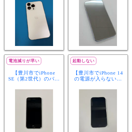
分で改善
まで復旧しました
電池減りが早い
起動しない
【豊川市でiPhone
【豊川市でiPhone 14
SE（第2世代）のバッ
の電源が入らない修
テリー交換ならまち
理ならまちスマ豊川
スマ豊川店】電池の
店】バッテリー交換
減りが早い症状も当
で復旧するケースも
日60分で改善！
あります！