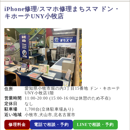
iPhone修理/スマホ修理まちスマ ドン・
キホーテUNY小牧店
愛知県小牧市堀の内3丁目15番地 ドン・キホーテ
住所
UNY小牧店1階
営業時間
11:00-20:00 (15:00-16:00は休憩のため不在)
定休日
なし
駐車場
1,700台(立体駐車場あり)
近い地域
小牧市,犬山市,北名古屋市
修理料金
電話で相談・予約
LINEで相談・予約