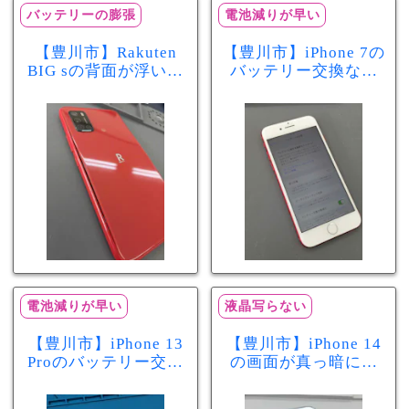
バッテリーの膨張
電池減りが早い
【豊川市】Rakuten
【豊川市】iPhone 7の
BIG sの背面が浮いて
バッテリー交換なら
きた…それはバッテ
まちスマ豊川店へ！
リー膨張のサインか
最大容量70％で電池
もしれません！バッ
の減りが早い症状も
テリー交換修理事例
当日60分で改善
電池減りが早い
液晶写らない
【豊川市】iPhone 13
【豊川市】iPhone 14
Proのバッテリー交換
の画面が真っ暗に…
を実施！電池の減り
画面交換で当日60分
が早い症状も当日90
修理！データそのま