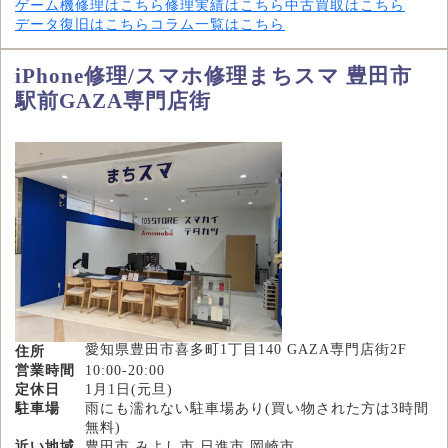
ゲーム機修理はこちら
修理実績はこちら
中古買取はこちら
データ復旧はこちら
コラム一覧はこちら
iPhone修理/スマホ修理まちスマ 豊田市
駅前GAZA専門店街
愛知県豊田市喜多町1丁目140 GAZA専門店街2F
住所
営業時間
10:00-20:00
定休日
1月1日(元旦)
駐車場
雨にも濡れない駐車場あり(買い物された方は3時間
無料)
近い地域
豊田市,みよし市,日進市,岡崎市