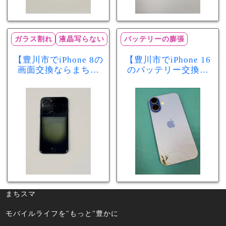
ガラス割れ
液晶写らない
バッテリーの膨張
【豊川市でiPhone 8の
【豊川市でiPhone 16
画面交換ならまちス
のバッテリー交換な
マ豊川店】画面割
らまちスマ豊川店】
れ・液晶不良も当日
少し膨張したバッテ
60分で修理可能！
リーも当日90分で安
心修理！
まちスマ
モバイルライフを"もっと"豊かに