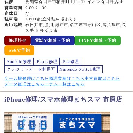
愛知県春日井市柏井町4丁目17 イオン春日井店3F
住所
営業時間
9:00-21:00
定休日
なし
駐車場
1,800台(立体駐車場あり)
近い地域
春日井市,勝川,瀬戸市,名古屋市守山区,尾張旭市,長
久手市,多治見市
修理料金
電話で相談・予約
LINEで相談・予約
webで予約
Android修理
iPhone修理
iPad修理
クレジットカード利用可
Nintendo Switch修理
ゲーム機修理はこちら
修理実績はこちら
中古買取はこちら
データ復旧はこちら
コラム一覧はこちら
iPhone修理/スマホ修理まちスマ 市原店