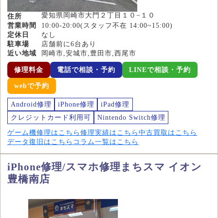
愛知県岡崎市大門２丁目１０−１０
住所
営業時間
10:00-20:00(スタッフ不在 14:00~15:00)
定休日
なし
駐車場
店舗前に6台あり
近い地域
岡崎市,安城市,豊田市,西尾市
修理料金
電話で相談・予約
LINEで相談・予約
webで予約
Android修理
iPhone修理
iPad修理
クレジットカード利用可
Nintendo Switch修理
ゲーム機修理はこちら
修理実績はこちら
中古買取はこちら
データ復旧はこちら
コラム一覧はこちら
iPhone修理/スマホ修理まちスマ イオン
豊橋南店