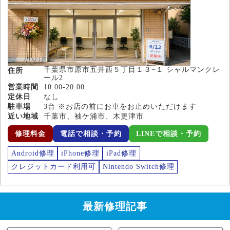
千葉県市原市五井西５丁目１３−１ シャルマンクレ
住所
ール2
営業時間
10:00-20:00
定休日
なし
駐車場
3台 ※お店の前にお車をお止めいただけます
近い地域
千葉市、袖ケ浦市、木更津市
修理料金
電話で相談・予約
LINEで相談・予約
Android修理
iPhone修理
iPad修理
クレジットカード利用可
Nintendo Switch修理
最新修理記事