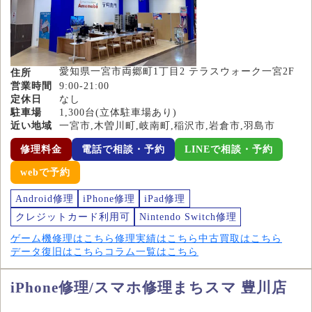
愛知県一宮市両郷町1丁目2 テラスウォーク一宮2F
住所
営業時間
9:00-21:00
定休日
なし
駐車場
1,300台(立体駐車場あり)
近い地域
一宮市,木曽川町,岐南町,稲沢市,岩倉市,羽島市
修理料金
電話で相談・予約
LINEで相談・予約
webで予約
Android修理
iPhone修理
iPad修理
クレジットカード利用可
Nintendo Switch修理
ゲーム機修理はこちら
修理実績はこちら
中古買取はこちら
データ復旧はこちら
コラム一覧はこちら
iPhone修理/スマホ修理まちスマ 豊川店