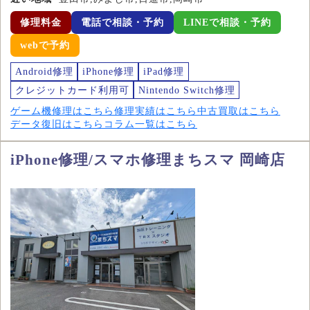
修理料金
電話で相談・予約
LINEで相談・予約
webで予約
Android修理
iPhone修理
iPad修理
クレジットカード利用可
Nintendo Switch修理
ゲーム機修理はこちら
修理実績はこちら
中古買取はこちら
データ復旧はこちら
コラム一覧はこちら
iPhone修理/スマホ修理まちスマ 岡崎店