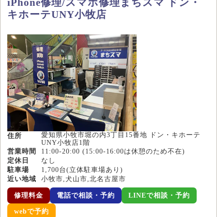
iPhone修理/スマホ修理まちスマ ドン・
キホーテUNY小牧店
愛知県小牧市堀の内3丁目15番地 ドン・キホーテ
住所
UNY小牧店1階
営業時間
11:00-20:00 (15:00-16:00は休憩のため不在)
定休日
なし
駐車場
1,700台(立体駐車場あり)
近い地域
小牧市,犬山市,北名古屋市
修理料金
電話で相談・予約
LINEで相談・予約
webで予約