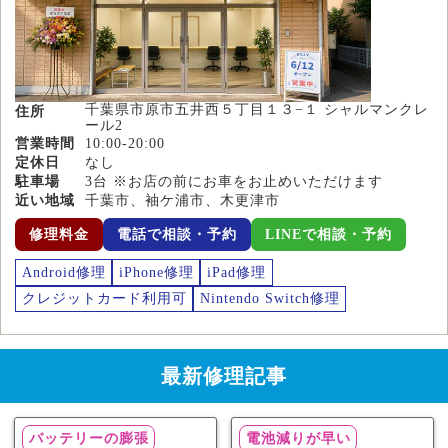
千葉県市原市五井西５丁目１３−１ シャルマンクレ
住所
ール2
営業時間
10:00-20:00
定休日
なし
駐車場
3台 ※お店の前にお車をお止めいただけます
近い地域
千葉市、袖ケ浦市、木更津市
修理料金
電話で相談・予約
LINEで相談・予約
Android修理
iPhone修理
iPad修理
クレジットカード利用可
Nintendo Switch修理
最新修理記事
バッテリーの膨張
電池減りが早い