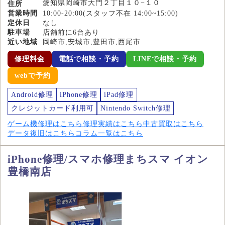
愛知県岡崎市大門２丁目１０−１０
住所
営業時間
10:00-20:00(スタッフ不在 14:00~15:00)
定休日
なし
駐車場
店舗前に6台あり
近い地域
岡崎市,安城市,豊田市,西尾市
修理料金
電話で相談・予約
LINEで相談・予約
webで予約
Android修理
iPhone修理
iPad修理
クレジットカード利用可
Nintendo Switch修理
ゲーム機修理はこちら
修理実績はこちら
中古買取はこちら
データ復旧はこちら
コラム一覧はこちら
iPhone修理/スマホ修理まちスマ イオン
豊橋南店