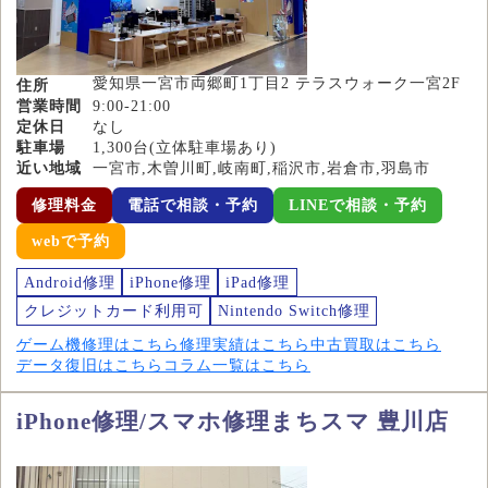
愛知県一宮市両郷町1丁目2 テラスウォーク一宮2F
住所
営業時間
9:00-21:00
定休日
なし
駐車場
1,300台(立体駐車場あり)
近い地域
一宮市,木曽川町,岐南町,稲沢市,岩倉市,羽島市
修理料金
電話で相談・予約
LINEで相談・予約
webで予約
Android修理
iPhone修理
iPad修理
クレジットカード利用可
Nintendo Switch修理
ゲーム機修理はこちら
修理実績はこちら
中古買取はこちら
データ復旧はこちら
コラム一覧はこちら
iPhone修理/スマホ修理まちスマ 豊川店