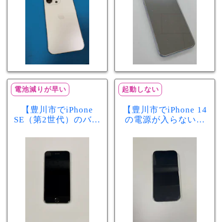
電池減りが早い
起動しない
【豊川市でiPhone
【豊川市でiPhone 14
SE（第2世代）のバッ
の電源が入らない修
テリー交換ならまち
理ならまちスマ豊川
スマ豊川店】電池の
店】バッテリー交換
減りが早い症状も当
で復旧するケースも
日60分で改善！
あります！