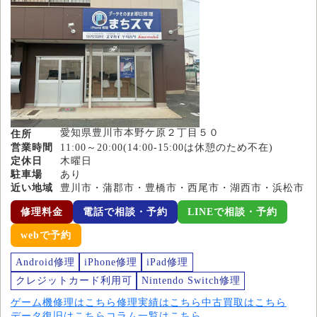
愛知県豊川市本野ケ原２丁目５０
住所
営業時間
11:00～20:00(14:00-15:00は休憩のため不在)
定休日
木曜日
駐車場
あり
近い地域
豊川市・蒲郡市・豊橋市・西尾市・湖西市・浜松市
修理料金
電話で相談・予約
LINEで相談・予約
webで予約
Android修理
iPhone修理
iPad修理
クレジットカード利用可
Nintendo Switch修理
ゲーム機修理はこちら
修理実績はこちら
中古買取はこちら
データ復旧はこちら
コラム一覧はこちら