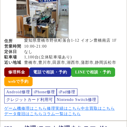
愛知県豊橋市野依町落合1-12 イオン豊橋南店 1F
住所
営業時間
10:00-21:00
定休日
なし
駐車場
1,100台(立体駐車場あり)
近い地域
豊橋市,豊川市,田原市,湖西市,蒲郡市,静岡浜松市
修理料金
電話で相談・予約
LINEで相談・予約
webで予約
Android修理
iPhone修理
iPad修理
クレジットカード利用可
Nintendo Switch修理
ゲーム機修理はこちら
修理実績はこちら
中古買取はこちら
データ復旧はこちら
コラム一覧はこちら