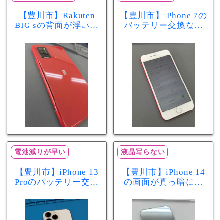
【豊川市】Rakuten
【豊川市】iPhone 7の
BIG sの背面が浮いて
バッテリー交換なら
きた…それはバッテ
まちスマ豊川店へ！
リー膨張のサインか
最大容量70％で電池
もしれません！バッ
の減りが早い症状も
テリー交換修理事例
当日60分で改善
電池減りが早い
液晶写らない
【豊川市】iPhone 13
【豊川市】iPhone 14
Proのバッテリー交換
の画面が真っ暗に…
を実施！電池の減り
画面交換で当日60分
が早い症状も当日90
修理！データそのま
分で改善
まで復旧しました