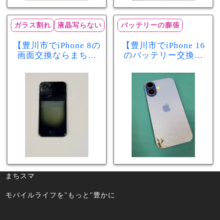
ガラス割れ
液晶写らない
バッテリーの膨張
【豊川市でiPhone 8の
【豊川市でiPhone 16
画面交換ならまちス
のバッテリー交換な
マ豊川店】画面割
らまちスマ豊川店】
れ・液晶不良も当日
少し膨張したバッテ
60分で修理可能！
リーも当日90分で安
心修理！
まちスマ
モバイルライフを"もっと"豊かに