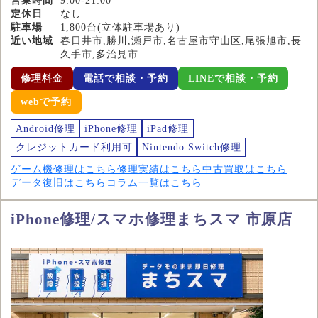
営業時間
9:00-21:00
定休日
なし
駐車場
1,800台(立体駐車場あり)
近い地域
春日井市,勝川,瀬戸市,名古屋市守山区,尾張旭市,長
久手市,多治見市
修理料金
電話で相談・予約
LINEで相談・予約
webで予約
Android修理
iPhone修理
iPad修理
クレジットカード利用可
Nintendo Switch修理
ゲーム機修理はこちら
修理実績はこちら
中古買取はこちら
データ復旧はこちら
コラム一覧はこちら
iPhone修理/スマホ修理まちスマ 市原店