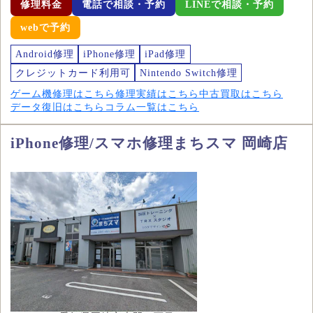
修理料金
電話で相談・予約
LINEで相談・予約
webで予約
Android修理
iPhone修理
iPad修理
クレジットカード利用可
Nintendo Switch修理
ゲーム機修理はこちら
修理実績はこちら
中古買取はこちら
データ復旧はこちら
コラム一覧はこちら
iPhone修理/スマホ修理まちスマ 岡崎店