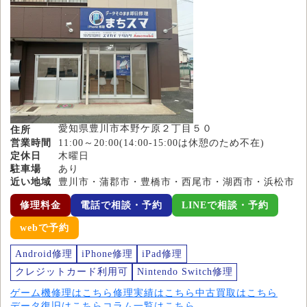
愛知県豊川市本野ケ原２丁目５０
住所
営業時間
11:00～20:00(14:00-15:00は休憩のため不在)
定休日
木曜日
駐車場
あり
近い地域
豊川市・蒲郡市・豊橋市・西尾市・湖西市・浜松市
修理料金
電話で相談・予約
LINEで相談・予約
webで予約
Android修理
iPhone修理
iPad修理
クレジットカード利用可
Nintendo Switch修理
ゲーム機修理はこちら
修理実績はこちら
中古買取はこちら
データ復旧はこちら
コラム一覧はこちら