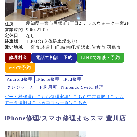
愛知県一宮市両郷町1丁目2 テラスウォーク一宮2F
住所
営業時間
9:00-21:00
定休日
なし
駐車場
1,300台(立体駐車場あり)
近い地域
一宮市,木曽川町,岐南町,稲沢市,岩倉市,羽島市
修理料金
電話で相談・予約
LINEで相談・予約
webで予約
Android修理
iPhone修理
iPad修理
クレジットカード利用可
Nintendo Switch修理
ゲーム機修理はこちら
修理実績はこちら
中古買取はこちら
データ復旧はこちら
コラム一覧はこちら
iPhone修理/スマホ修理まちスマ 豊川店