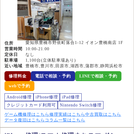
愛知県豊橋市野依町落合1-12 イオン豊橋南店 1F
住所
営業時間
10:00-21:00
定休日
なし
駐車場
1,100台(立体駐車場あり)
近い地域
豊橋市,豊川市,田原市,湖西市,蒲郡市,静岡浜松市
修理料金
電話で相談・予約
LINEで相談・予約
webで予約
Android修理
iPhone修理
iPad修理
クレジットカード利用可
Nintendo Switch修理
ゲーム機修理はこちら
修理実績はこちら
中古買取はこちら
データ復旧はこちら
コラム一覧はこちら