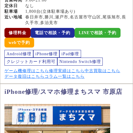
営業時間
9:00-21:00
定休日
なし
駐車場
1,800台(立体駐車場あり)
近い地域
春日井市,勝川,瀬戸市,名古屋市守山区,尾張旭市,長
久手市,多治見市
修理料金
電話で相談・予約
LINEで相談・予約
webで予約
Android修理
iPhone修理
iPad修理
クレジットカード利用可
Nintendo Switch修理
ゲーム機修理はこちら
修理実績はこちら
中古買取はこちら
データ復旧はこちら
コラム一覧はこちら
iPhone修理/スマホ修理まちスマ 市原店