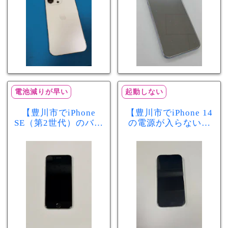
電池減りが早い
起動しない
【豊川市でiPhone
【豊川市でiPhone 14
SE（第2世代）のバッ
の電源が入らない修
テリー交換ならまち
理ならまちスマ豊川
スマ豊川店】電池の
店】バッテリー交換
減りが早い症状も当
で復旧するケースも
日60分で改善！
あります！