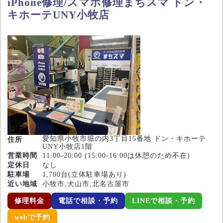
iPhone修理/スマホ修理まちスマ ドン・
キホーテUNY小牧店
愛知県小牧市堀の内3丁目15番地 ドン・キホーテ
住所
UNY小牧店1階
営業時間
11:00-20:00 (15:00-16:00は休憩のため不在)
定休日
なし
駐車場
1,700台(立体駐車場あり)
近い地域
小牧市,犬山市,北名古屋市
修理料金
電話で相談・予約
LINEで相談・予約
webで予約