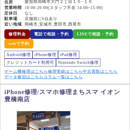
愛知県岡崎市大門２丁目１０−１０
住所
営業時間
10:00-20:00(スタッフ不在 14:00~15:00)
定休日
なし
駐車場
店舗前に6台あり
近い地域
岡崎市,安城市,豊田市,西尾市
修理料金
電話で相談・予約
LINEで相談・予約
webで予約
Android修理
iPhone修理
iPad修理
クレジットカード利用可
Nintendo Switch修理
ゲーム機修理はこちら
修理実績はこちら
中古買取はこちら
データ復旧はこちら
コラム一覧はこちら
iPhone修理/スマホ修理まちスマ イオン
豊橋南店