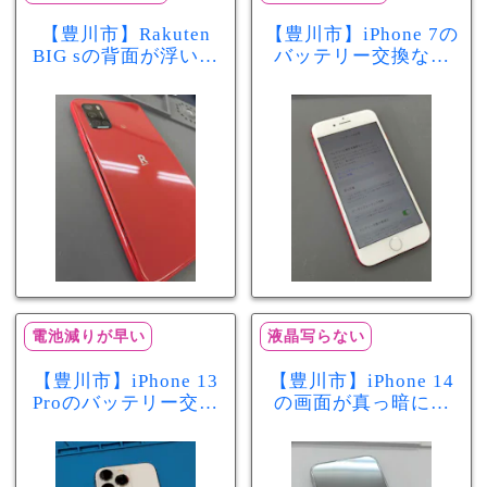
【豊川市】Rakuten
【豊川市】iPhone 7の
BIG sの背面が浮いて
バッテリー交換なら
きた…それはバッテ
まちスマ豊川店へ！
リー膨張のサインか
最大容量70％で電池
もしれません！バッ
の減りが早い症状も
テリー交換修理事例
当日60分で改善
電池減りが早い
液晶写らない
【豊川市】iPhone 13
【豊川市】iPhone 14
Proのバッテリー交換
の画面が真っ暗に…
を実施！電池の減り
画面交換で当日60分
が早い症状も当日90
修理！データそのま
分で改善
まで復旧しました