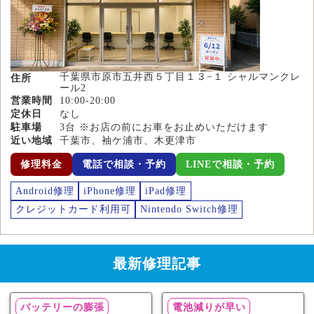
千葉県市原市五井西５丁目１３−１ シャルマンクレ
住所
ール2
営業時間
10:00-20:00
定休日
なし
駐車場
3台 ※お店の前にお車をお止めいただけます
近い地域
千葉市、袖ケ浦市、木更津市
修理料金
電話で相談・予約
LINEで相談・予約
Android修理
iPhone修理
iPad修理
クレジットカード利用可
Nintendo Switch修理
最新修理記事
バッテリーの膨張
電池減りが早い