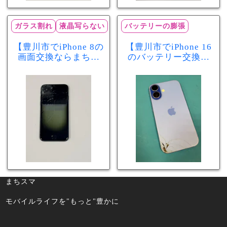
ガラス割れ
液晶写らない
バッテリーの膨張
【豊川市でiPhone 8の
【豊川市でiPhone 16
画面交換ならまちス
のバッテリー交換な
マ豊川店】画面割
らまちスマ豊川店】
れ・液晶不良も当日
少し膨張したバッテ
60分で修理可能！
リーも当日90分で安
心修理！
まちスマ
モバイルライフを"もっと"豊かに