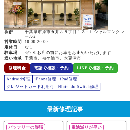
千葉県市原市五井西５丁目１３−１ シャルマンクレ
住所
ール2
営業時間
10:00-20:00
定休日
なし
駐車場
3台 ※お店の前にお車をお止めいただけます
近い地域
千葉市、袖ケ浦市、木更津市
修理料金
電話で相談・予約
LINEで相談・予約
Android修理
iPhone修理
iPad修理
クレジットカード利用可
Nintendo Switch修理
最新修理記事
バッテリーの膨張
電池減りが早い