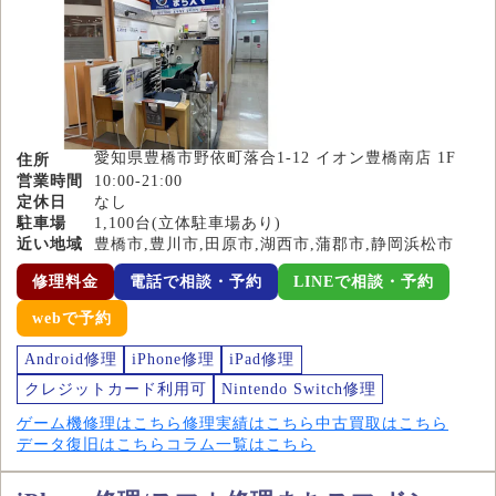
愛知県豊橋市野依町落合1-12 イオン豊橋南店 1F
住所
営業時間
10:00-21:00
定休日
なし
駐車場
1,100台(立体駐車場あり)
近い地域
豊橋市,豊川市,田原市,湖西市,蒲郡市,静岡浜松市
修理料金
電話で相談・予約
LINEで相談・予約
webで予約
Android修理
iPhone修理
iPad修理
クレジットカード利用可
Nintendo Switch修理
ゲーム機修理はこちら
修理実績はこちら
中古買取はこちら
データ復旧はこちら
コラム一覧はこちら