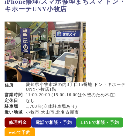
iPhone修理/スマホ修理まちスマ ドン・
キホーテUNY小牧店
愛知県小牧市堀の内3丁目15番地 ドン・キホーテ
住所
UNY小牧店1階
営業時間
11:00-20:00 (15:00-16:00は休憩のため不在)
定休日
なし
駐車場
1,700台(立体駐車場あり)
近い地域
小牧市,犬山市,北名古屋市
修理料金
電話で相談・予約
LINEで相談・予約
webで予約