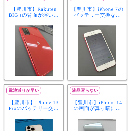
【豊川市】Rakuten
【豊川市】iPhone 7の
BIG sの背面が浮いて
バッテリー交換なら
きた…それはバッテ
まちスマ豊川店へ！
リー膨張のサインか
最大容量70％で電池
もしれません！バッ
の減りが早い症状も
テリー交換修理事例
当日60分で改善
電池減りが早い
液晶写らない
【豊川市】iPhone 13
【豊川市】iPhone 14
Proのバッテリー交換
の画面が真っ暗に…
を実施！電池の減り
画面交換で当日60分
が早い症状も当日90
修理！データそのま
分で改善
まで復旧しました