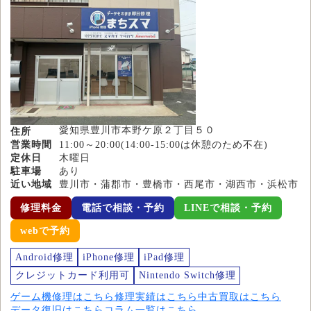
愛知県豊川市本野ケ原２丁目５０
住所
営業時間
11:00～20:00(14:00-15:00は休憩のため不在)
定休日
木曜日
駐車場
あり
近い地域
豊川市・蒲郡市・豊橋市・西尾市・湖西市・浜松市
修理料金
電話で相談・予約
LINEで相談・予約
webで予約
Android修理
iPhone修理
iPad修理
クレジットカード利用可
Nintendo Switch修理
ゲーム機修理はこちら
修理実績はこちら
中古買取はこちら
データ復旧はこちら
コラム一覧はこちら