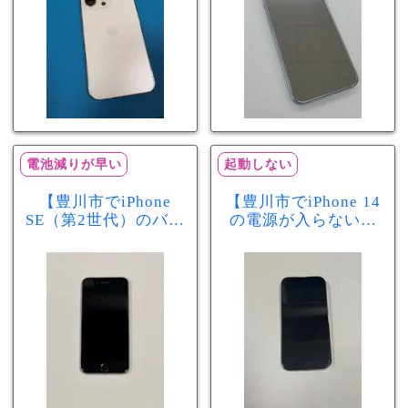
電池減りが早い
起動しない
【豊川市でiPhone
【豊川市でiPhone 14
SE（第2世代）のバッ
の電源が入らない修
テリー交換ならまち
理ならまちスマ豊川
スマ豊川店】電池の
店】バッテリー交換
減りが早い症状も当
で復旧するケースも
日60分で改善！
あります！