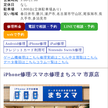
営業時間
9:00-21:00
定休日
なし
駐車場
1,800台(立体駐車場あり)
近い地域
春日井市,勝川,瀬戸市,名古屋市守山区,尾張旭市,長
久手市,多治見市
修理料金
電話で相談・予約
LINEで相談・予約
webで予約
Android修理
iPhone修理
iPad修理
クレジットカード利用可
Nintendo Switch修理
ゲーム機修理はこちら
修理実績はこちら
中古買取はこちら
データ復旧はこちら
コラム一覧はこちら
iPhone修理/スマホ修理まちスマ 市原店