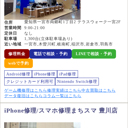
愛知県一宮市両郷町1丁目2 テラスウォーク一宮2F
住所
営業時間
9:00-21:00
定休日
なし
駐車場
1,300台(立体駐車場あり)
近い地域
一宮市,木曽川町,岐南町,稲沢市,岩倉市,羽島市
修理料金
電話で相談・予約
LINEで相談・予約
webで予約
Android修理
iPhone修理
iPad修理
クレジットカード利用可
Nintendo Switch修理
ゲーム機修理はこちら
修理実績はこちら
中古買取はこちら
データ復旧はこちら
コラム一覧はこちら
iPhone修理/スマホ修理まちスマ 豊川店