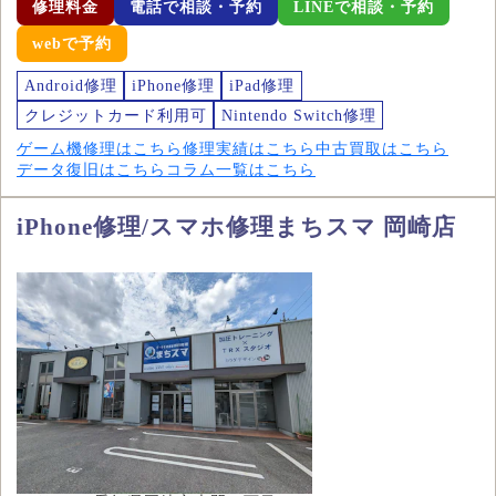
修理料金
電話で相談・予約
LINEで相談・予約
webで予約
Android修理
iPhone修理
iPad修理
クレジットカード利用可
Nintendo Switch修理
ゲーム機修理はこちら
修理実績はこちら
中古買取はこちら
データ復旧はこちら
コラム一覧はこちら
iPhone修理/スマホ修理まちスマ 岡崎店