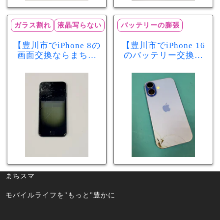
ガラス割れ
液晶写らない
バッテリーの膨張
【豊川市でiPhone 8の
【豊川市でiPhone 16
画面交換ならまちス
のバッテリー交換な
マ豊川店】画面割
らまちスマ豊川店】
れ・液晶不良も当日
少し膨張したバッテ
60分で修理可能！
リーも当日90分で安
心修理！
まちスマ
モバイルライフを"もっと"豊かに