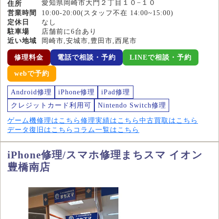
愛知県岡崎市大門２丁目１０−１０
住所
営業時間
10:00-20:00(スタッフ不在 14:00~15:00)
定休日
なし
駐車場
店舗前に6台あり
近い地域
岡崎市,安城市,豊田市,西尾市
修理料金
電話で相談・予約
LINEで相談・予約
webで予約
Android修理
iPhone修理
iPad修理
クレジットカード利用可
Nintendo Switch修理
ゲーム機修理はこちら
修理実績はこちら
中古買取はこちら
データ復旧はこちら
コラム一覧はこちら
iPhone修理/スマホ修理まちスマ イオン
豊橋南店