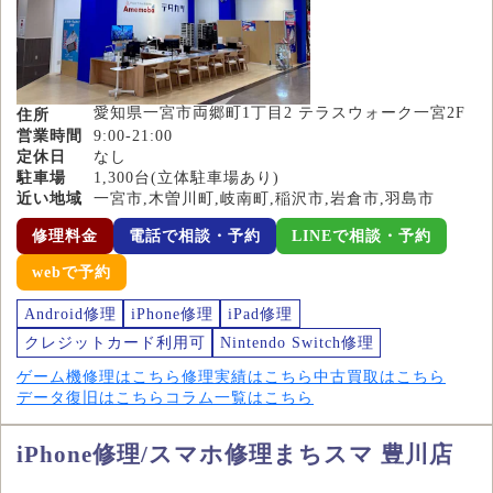
愛知県一宮市両郷町1丁目2 テラスウォーク一宮2F
住所
営業時間
9:00-21:00
定休日
なし
駐車場
1,300台(立体駐車場あり)
近い地域
一宮市,木曽川町,岐南町,稲沢市,岩倉市,羽島市
修理料金
電話で相談・予約
LINEで相談・予約
webで予約
Android修理
iPhone修理
iPad修理
クレジットカード利用可
Nintendo Switch修理
ゲーム機修理はこちら
修理実績はこちら
中古買取はこちら
データ復旧はこちら
コラム一覧はこちら
iPhone修理/スマホ修理まちスマ 豊川店