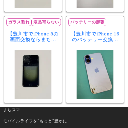
ガラス割れ
液晶写らない
バッテリーの膨張
【豊川市でiPhone 8の
【豊川市でiPhone 16
画面交換ならまちス
のバッテリー交換な
マ豊川店】画面割
らまちスマ豊川店】
れ・液晶不良も当日
少し膨張したバッテ
60分で修理可能！
リーも当日90分で安
心修理！
まちスマ
モバイルライフを"もっと"豊かに