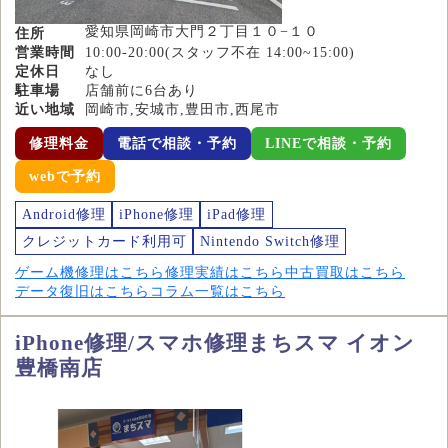
愛知県岡崎市大門２丁目１０−１０
住所
営業時間
10:00-20:00(スタッフ不在 14:00~15:00)
定休日
なし
駐車場
店舗前に6台あり
近い地域
岡崎市,安城市,豊田市,西尾市
修理料金
電話で相談・予約
LINEで相談・予約
webで予約
Android修理
iPhone修理
iPad修理
クレジットカード利用可
Nintendo Switch修理
ゲーム機修理はこちら
修理実績はこちら
中古買取はこちら
データ復旧はこちら
コラム一覧はこちら
iPhone修理/スマホ修理まちスマ イオン
豊橋南店