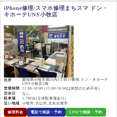
iPhone修理/スマホ修理まちスマ ドン・
キホーテUNY小牧店
愛知県小牧市堀の内3丁目15番地 ドン・キホーテ
住所
UNY小牧店1階
営業時間
11:00-20:00 (15:00-16:00は休憩のため不在)
定休日
なし
駐車場
1,700台(立体駐車場あり)
近い地域
小牧市,犬山市,北名古屋市
修理料金
電話で相談・予約
LINEで相談・予約