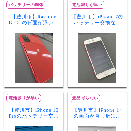
バッテリーの膨張
電池減りが早い
【豊川市】Rakuten
【豊川市】iPhone 7の
BIG sの背面が浮いて
バッテリー交換なら
きた…それはバッテ
まちスマ豊川店へ！
リー膨張のサインか
最大容量70％で電池
もしれません！バッ
の減りが早い症状も
テリー交換修理事例
当日60分で改善
電池減りが早い
液晶写らない
【豊川市】iPhone 13
【豊川市】iPhone 14
Proのバッテリー交換
の画面が真っ暗に…
を実施！電池の減り
画面交換で当日60分
が早い症状も当日90
修理！データそのま