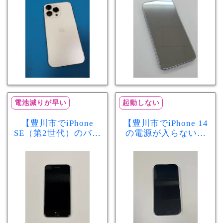
分で改善
まで復旧しました
電池減りが早い
起動しない
【豊川市でiPhone
【豊川市でiPhone 14
SE（第2世代）のバッ
の電源が入らない修
テリー交換ならまち
理ならまちスマ豊川
スマ豊川店】電池の
店】バッテリー交換
減りが早い症状も当
で復旧するケースも
日60分で改善！
あります！