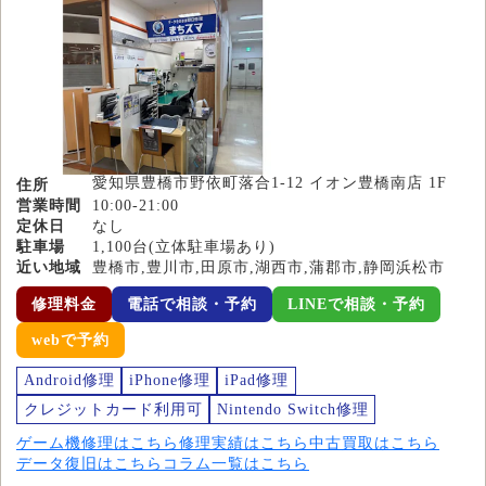
愛知県豊橋市野依町落合1-12 イオン豊橋南店 1F
住所
営業時間
10:00-21:00
定休日
なし
駐車場
1,100台(立体駐車場あり)
近い地域
豊橋市,豊川市,田原市,湖西市,蒲郡市,静岡浜松市
修理料金
電話で相談・予約
LINEで相談・予約
webで予約
Android修理
iPhone修理
iPad修理
クレジットカード利用可
Nintendo Switch修理
ゲーム機修理はこちら
修理実績はこちら
中古買取はこちら
データ復旧はこちら
コラム一覧はこちら