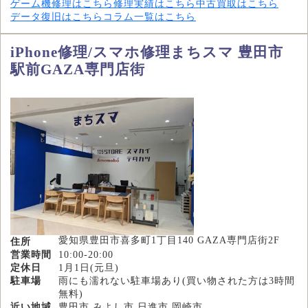
ゲーム機修理はこちら
修理実績はこちら
中古買取はこちら
データ復旧はこちら
コラム一覧はこちら
iPhone修理/スマホ修理まちスマ 豊田市
駅前GAZA専門店街
愛知県豊田市喜多町1丁目140 GAZA専門店街2F
住所
営業時間
10:00-20:00
定休日
1月1日(元旦)
駐車場
雨にも濡れない駐車場あり(買い物された方は3時間
無料)
近い地域
豊田市,みよし市,日進市,岡崎市