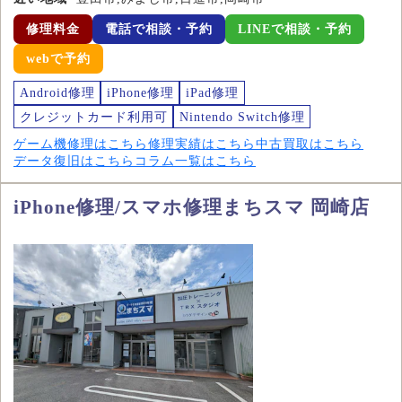
修理料金
電話で相談・予約
LINEで相談・予約
webで予約
Android修理
iPhone修理
iPad修理
クレジットカード利用可
Nintendo Switch修理
ゲーム機修理はこちら
修理実績はこちら
中古買取はこちら
データ復旧はこちら
コラム一覧はこちら
iPhone修理/スマホ修理まちスマ 岡崎店