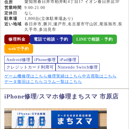
愛知県春日井市柏井町4丁目17 イオン春日井店3F
住所
営業時間
9:00-21:00
定休日
なし
駐車場
1,800台(立体駐車場あり)
近い地域
春日井市,勝川,瀬戸市,名古屋市守山区,尾張旭市,長
久手市,多治見市
修理料金
電話で相談・予約
LINEで相談・予約
webで予約
Android修理
iPhone修理
iPad修理
クレジットカード利用可
Nintendo Switch修理
ゲーム機修理はこちら
修理実績はこちら
中古買取はこちら
データ復旧はこちら
コラム一覧はこちら
iPhone修理/スマホ修理まちスマ 市原店