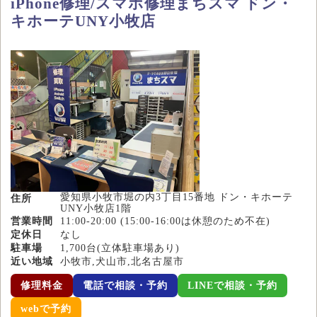
iPhone修理/スマホ修理まちスマ ドン・
キホーテUNY小牧店
愛知県小牧市堀の内3丁目15番地 ドン・キホーテ
住所
UNY小牧店1階
営業時間
11:00-20:00 (15:00-16:00は休憩のため不在)
定休日
なし
駐車場
1,700台(立体駐車場あり)
近い地域
小牧市,犬山市,北名古屋市
修理料金
電話で相談・予約
LINEで相談・予約
webで予約