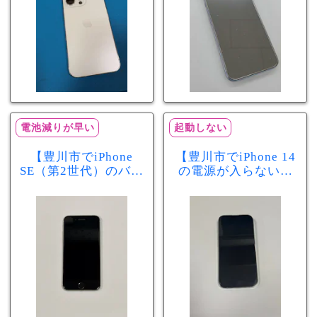
電池減りが早い
起動しない
【豊川市でiPhone
【豊川市でiPhone 14
SE（第2世代）のバッ
の電源が入らない修
テリー交換ならまち
理ならまちスマ豊川
スマ豊川店】電池の
店】バッテリー交換
減りが早い症状も当
で復旧するケースも
日60分で改善！
あります！