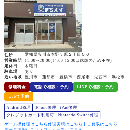
愛知県豊川市本野ケ原２丁目５０
住所
営業時間
11:00～20:00(14:00-15:00は休憩のため不在)
定休日
木曜日
駐車場
あり
近い地域
豊川市・蒲郡市・豊橋市・西尾市・湖西市・浜松市
修理料金
電話で相談・予約
LINEで相談・予約
webで予約
Android修理
iPhone修理
iPad修理
クレジットカード利用可
Nintendo Switch修理
ゲーム機修理はこちら
修理実績はこちら
中古買取はこちら
データ復旧はこちら
コラム一覧はこちら