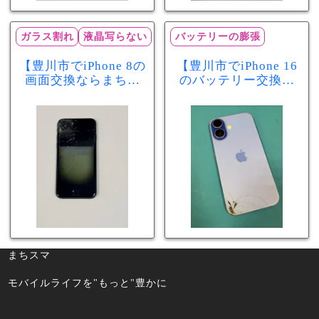
ガラス割れ
液晶写らない
バッテリーの膨張
【豊川市でiPhone 8の
【豊川市でiPhone 16
画面交換ならまちス
のバッテリー交換な
マ豊川店】画面割
らまちスマ豊川店】
れ・液晶不良も当日
少し膨張したバッテ
60分で修理可能！
リーも当日90分で安
心修理！
まちスマ
モバイルライフを"もっと"豊かに