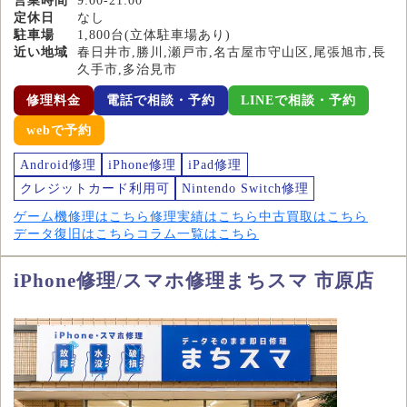
営業時間
9:00-21:00
定休日
なし
駐車場
1,800台(立体駐車場あり)
近い地域
春日井市,勝川,瀬戸市,名古屋市守山区,尾張旭市,長
久手市,多治見市
修理料金
電話で相談・予約
LINEで相談・予約
webで予約
Android修理
iPhone修理
iPad修理
クレジットカード利用可
Nintendo Switch修理
ゲーム機修理はこちら
修理実績はこちら
中古買取はこちら
データ復旧はこちら
コラム一覧はこちら
iPhone修理/スマホ修理まちスマ 市原店