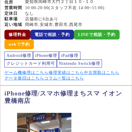
愛知県岡崎市大門２丁目１０−１０
住所
営業時間
10:00-20:00(スタッフ不在 14:00~15:00)
定休日
なし
駐車場
店舗前に6台あり
近い地域
岡崎市,安城市,豊田市,西尾市
修理料金
電話で相談・予約
LINEで相談・予約
webで予約
Android修理
iPhone修理
iPad修理
クレジットカード利用可
Nintendo Switch修理
ゲーム機修理はこちら
修理実績はこちら
中古買取はこちら
データ復旧はこちら
コラム一覧はこちら
iPhone修理/スマホ修理まちスマ イオン
豊橋南店