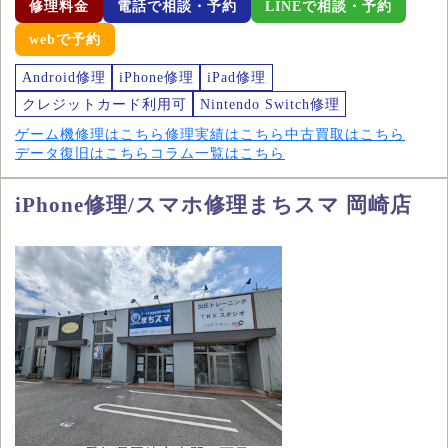
修理料金
電話で相談・予約
LINEで相談・予約
webで予約
Android修理
iPhone修理
iPad修理
クレジットカード利用可
Nintendo Switch修理
ゲーム機修理はこちら
修理実績はこちら
中古買取はこちら
データ復旧はこちら
コラム一覧はこちら
iPhone修理/スマホ修理まちスマ 岡崎店