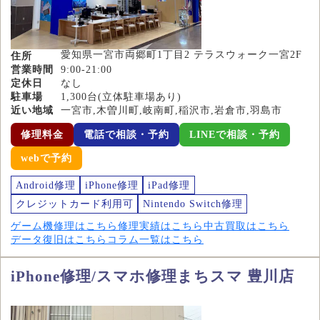
愛知県一宮市両郷町1丁目2 テラスウォーク一宮2F
住所
営業時間
9:00-21:00
定休日
なし
駐車場
1,300台(立体駐車場あり)
近い地域
一宮市,木曽川町,岐南町,稲沢市,岩倉市,羽島市
修理料金
電話で相談・予約
LINEで相談・予約
webで予約
Android修理
iPhone修理
iPad修理
クレジットカード利用可
Nintendo Switch修理
ゲーム機修理はこちら
修理実績はこちら
中古買取はこちら
データ復旧はこちら
コラム一覧はこちら
iPhone修理/スマホ修理まちスマ 豊川店