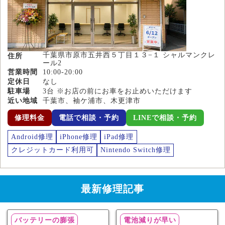
千葉県市原市五井西５丁目１３−１ シャルマンクレ
住所
ール2
営業時間
10:00-20:00
定休日
なし
駐車場
3台 ※お店の前にお車をお止めいただけます
近い地域
千葉市、袖ケ浦市、木更津市
修理料金
電話で相談・予約
LINEで相談・予約
Android修理
iPhone修理
iPad修理
クレジットカード利用可
Nintendo Switch修理
最新修理記事
バッテリーの膨張
電池減りが早い