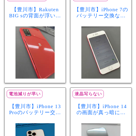
【豊川市】Rakuten
【豊川市】iPhone 7の
BIG sの背面が浮いて
バッテリー交換なら
きた…それはバッテ
まちスマ豊川店へ！
リー膨張のサインか
最大容量70％で電池
もしれません！バッ
の減りが早い症状も
テリー交換修理事例
当日60分で改善
電池減りが早い
液晶写らない
【豊川市】iPhone 13
【豊川市】iPhone 14
Proのバッテリー交換
の画面が真っ暗に…
を実施！電池の減り
画面交換で当日60分
が早い症状も当日90
修理！データそのま
分で改善
まで復旧しました