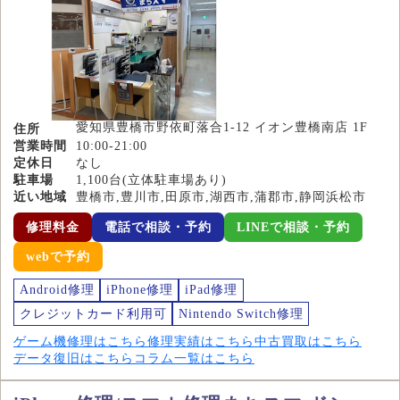
愛知県豊橋市野依町落合1-12 イオン豊橋南店 1F
住所
営業時間
10:00-21:00
定休日
なし
駐車場
1,100台(立体駐車場あり)
近い地域
豊橋市,豊川市,田原市,湖西市,蒲郡市,静岡浜松市
修理料金
電話で相談・予約
LINEで相談・予約
webで予約
Android修理
iPhone修理
iPad修理
クレジットカード利用可
Nintendo Switch修理
ゲーム機修理はこちら
修理実績はこちら
中古買取はこちら
データ復旧はこちら
コラム一覧はこちら