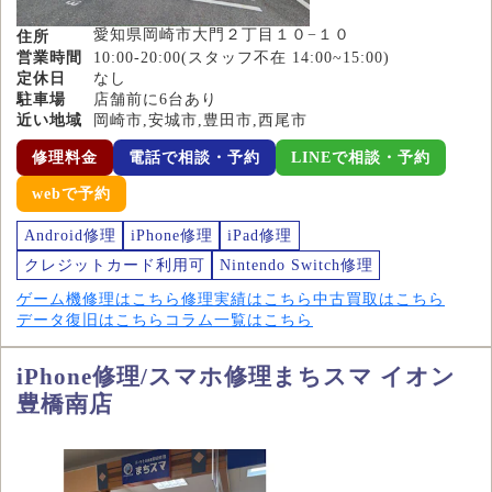
愛知県岡崎市大門２丁目１０−１０
住所
営業時間
10:00-20:00(スタッフ不在 14:00~15:00)
定休日
なし
駐車場
店舗前に6台あり
近い地域
岡崎市,安城市,豊田市,西尾市
修理料金
電話で相談・予約
LINEで相談・予約
webで予約
Android修理
iPhone修理
iPad修理
クレジットカード利用可
Nintendo Switch修理
ゲーム機修理はこちら
修理実績はこちら
中古買取はこちら
データ復旧はこちら
コラム一覧はこちら
iPhone修理/スマホ修理まちスマ イオン
豊橋南店