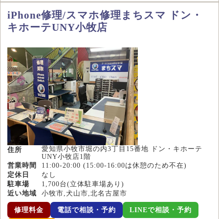
iPhone修理/スマホ修理まちスマ ドン・
キホーテUNY小牧店
愛知県小牧市堀の内3丁目15番地 ドン・キホーテ
住所
UNY小牧店1階
営業時間
11:00-20:00 (15:00-16:00は休憩のため不在)
定休日
なし
駐車場
1,700台(立体駐車場あり)
近い地域
小牧市,犬山市,北名古屋市
修理料金
電話で相談・予約
LINEで相談・予約