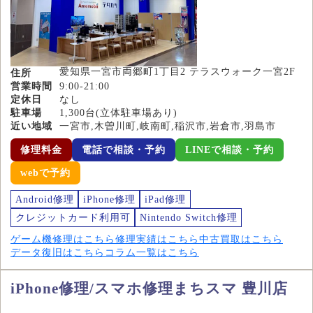
愛知県一宮市両郷町1丁目2 テラスウォーク一宮2F
住所
営業時間
9:00-21:00
定休日
なし
駐車場
1,300台(立体駐車場あり)
近い地域
一宮市,木曽川町,岐南町,稲沢市,岩倉市,羽島市
修理料金
電話で相談・予約
LINEで相談・予約
webで予約
Android修理
iPhone修理
iPad修理
クレジットカード利用可
Nintendo Switch修理
ゲーム機修理はこちら
修理実績はこちら
中古買取はこちら
データ復旧はこちら
コラム一覧はこちら
iPhone修理/スマホ修理まちスマ 豊川店