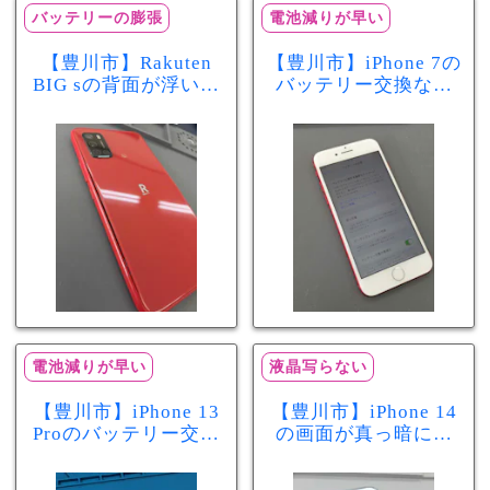
バッテリーの膨張
電池減りが早い
【豊川市】Rakuten
【豊川市】iPhone 7の
BIG sの背面が浮いて
バッテリー交換なら
きた…それはバッテ
まちスマ豊川店へ！
リー膨張のサインか
最大容量70％で電池
もしれません！バッ
の減りが早い症状も
テリー交換修理事例
当日60分で改善
電池減りが早い
液晶写らない
【豊川市】iPhone 13
【豊川市】iPhone 14
Proのバッテリー交換
の画面が真っ暗に…
を実施！電池の減り
画面交換で当日60分
が早い症状も当日90
修理！データそのま