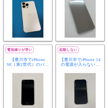
分で改善
まで復旧しました
電池減りが早い
起動しない
【豊川市でiPhone
【豊川市でiPhone 14
SE（第2世代）のバッ
の電源が入らない修
テリー交換ならまち
理ならまちスマ豊川
スマ豊川店】電池の
店】バッテリー交換
減りが早い症状も当
で復旧するケースも
日60分で改善！
あります！