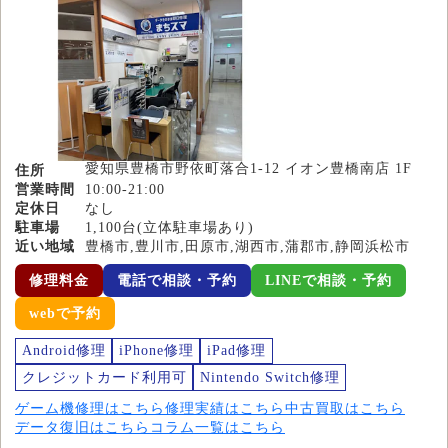
愛知県豊橋市野依町落合1-12 イオン豊橋南店 1F
住所
営業時間
10:00-21:00
定休日
なし
駐車場
1,100台(立体駐車場あり)
近い地域
豊橋市,豊川市,田原市,湖西市,蒲郡市,静岡浜松市
修理料金
電話で相談・予約
LINEで相談・予約
webで予約
Android修理
iPhone修理
iPad修理
クレジットカード利用可
Nintendo Switch修理
ゲーム機修理はこちら
修理実績はこちら
中古買取はこちら
データ復旧はこちら
コラム一覧はこちら