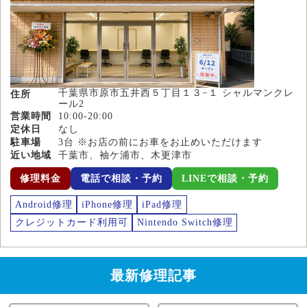
千葉県市原市五井西５丁目１３−１ シャルマンクレ
住所
ール2
営業時間
10:00-20:00
定休日
なし
駐車場
3台 ※お店の前にお車をお止めいただけます
近い地域
千葉市、袖ケ浦市、木更津市
修理料金
電話で相談・予約
LINEで相談・予約
Android修理
iPhone修理
iPad修理
クレジットカード利用可
Nintendo Switch修理
最新修理記事