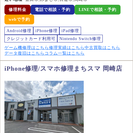
修理料金
電話で相談・予約
LINEで相談・予約
webで予約
Android修理
iPhone修理
iPad修理
クレジットカード利用可
Nintendo Switch修理
ゲーム機修理はこちら
修理実績はこちら
中古買取はこちら
データ復旧はこちら
コラム一覧はこちら
iPhone修理/スマホ修理まちスマ 岡崎店