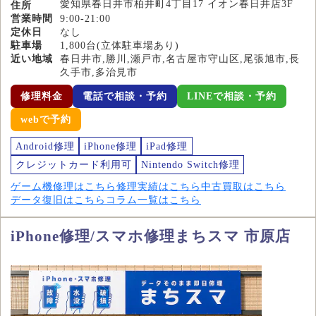
愛知県春日井市柏井町4丁目17 イオン春日井店3F
住所
営業時間
9:00-21:00
定休日
なし
駐車場
1,800台(立体駐車場あり)
近い地域
春日井市,勝川,瀬戸市,名古屋市守山区,尾張旭市,長
久手市,多治見市
修理料金
電話で相談・予約
LINEで相談・予約
webで予約
Android修理
iPhone修理
iPad修理
クレジットカード利用可
Nintendo Switch修理
ゲーム機修理はこちら
修理実績はこちら
中古買取はこちら
データ復旧はこちら
コラム一覧はこちら
iPhone修理/スマホ修理まちスマ 市原店