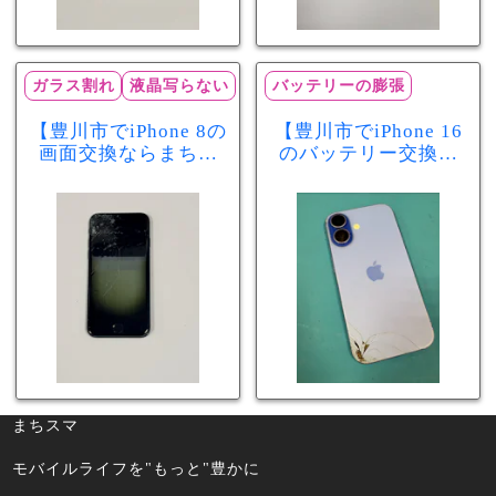
ガラス割れ
液晶写らない
バッテリーの膨張
【豊川市でiPhone 8の
【豊川市でiPhone 16
画面交換ならまちス
のバッテリー交換な
マ豊川店】画面割
らまちスマ豊川店】
れ・液晶不良も当日
少し膨張したバッテ
60分で修理可能！
リーも当日90分で安
心修理！
まちスマ
モバイルライフを"もっと"豊かに