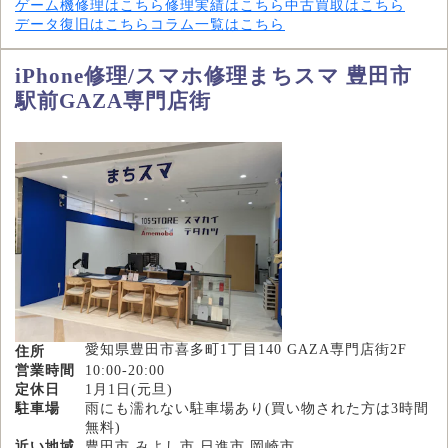
ゲーム機修理はこちら
修理実績はこちら
中古買取はこちら
データ復旧はこちら
コラム一覧はこちら
iPhone修理/スマホ修理まちスマ 豊田市
駅前GAZA専門店街
愛知県豊田市喜多町1丁目140 GAZA専門店街2F
住所
営業時間
10:00-20:00
定休日
1月1日(元旦)
駐車場
雨にも濡れない駐車場あり(買い物された方は3時間
無料)
近い地域
豊田市,みよし市,日進市,岡崎市