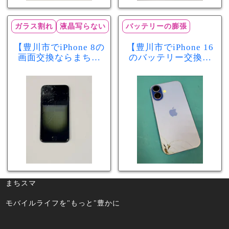
ガラス割れ
液晶写らない
バッテリーの膨張
【豊川市でiPhone 8の
【豊川市でiPhone 16
画面交換ならまちス
のバッテリー交換な
マ豊川店】画面割
らまちスマ豊川店】
れ・液晶不良も当日
少し膨張したバッテ
60分で修理可能！
リーも当日90分で安
心修理！
まちスマ
モバイルライフを"もっと"豊かに