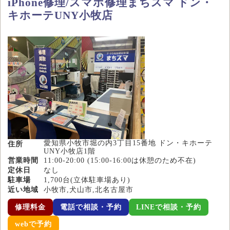
iPhone修理/スマホ修理まちスマ ドン・
キホーテUNY小牧店
愛知県小牧市堀の内3丁目15番地 ドン・キホーテ
住所
UNY小牧店1階
営業時間
11:00-20:00 (15:00-16:00は休憩のため不在)
定休日
なし
駐車場
1,700台(立体駐車場あり)
近い地域
小牧市,犬山市,北名古屋市
修理料金
電話で相談・予約
LINEで相談・予約
webで予約