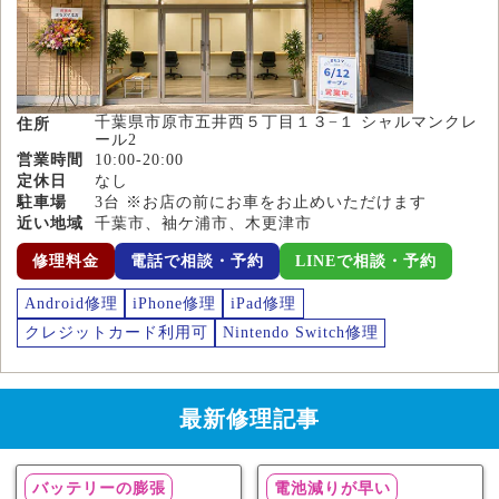
千葉県市原市五井西５丁目１３−１ シャルマンクレ
住所
ール2
営業時間
10:00-20:00
定休日
なし
駐車場
3台 ※お店の前にお車をお止めいただけます
近い地域
千葉市、袖ケ浦市、木更津市
修理料金
電話で相談・予約
LINEで相談・予約
Android修理
iPhone修理
iPad修理
クレジットカード利用可
Nintendo Switch修理
最新修理記事
バッテリーの膨張
電池減りが早い