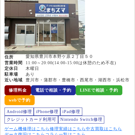
愛知県豊川市本野ケ原２丁目５０
住所
営業時間
11:00～20:00(14:00-15:00は休憩のため不在)
定休日
木曜日
駐車場
あり
近い地域
豊川市・蒲郡市・豊橋市・西尾市・湖西市・浜松市
修理料金
電話で相談・予約
LINEで相談・予約
webで予約
Android修理
iPhone修理
iPad修理
クレジットカード利用可
Nintendo Switch修理
ゲーム機修理はこちら
修理実績はこちら
中古買取はこちら
データ復旧はこちら
コラム一覧はこちら