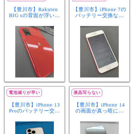
【豊川市】Rakuten
【豊川市】iPhone 7の
BIG sの背面が浮いて
バッテリー交換なら
きた…それはバッテ
まちスマ豊川店へ！
リー膨張のサインか
最大容量70％で電池
もしれません！バッ
の減りが早い症状も
テリー交換修理事例
当日60分で改善
電池減りが早い
液晶写らない
【豊川市】iPhone 13
【豊川市】iPhone 14
Proのバッテリー交換
の画面が真っ暗に…
を実施！電池の減り
画面交換で当日60分
が早い症状も当日90
修理！データそのま
分で改善
まで復旧しました