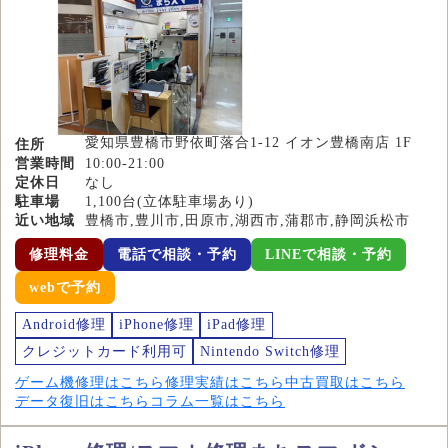
愛知県豊橋市野依町落合1-12 イオン豊橋南店 1F
住所
営業時間
10:00-21:00
定休日
なし
駐車場
1,100台(立体駐車場あり)
近い地域
豊橋市,豊川市,田原市,湖西市,蒲郡市,静岡浜松市
修理料金
電話で相談・予約
LINEで相談・予約
webで予約
Android修理
iPhone修理
iPad修理
クレジットカード利用可
Nintendo Switch修理
ゲーム機修理はこちら
修理実績はこちら
中古買取はこちら
データ復旧はこちら
コラム一覧はこちら