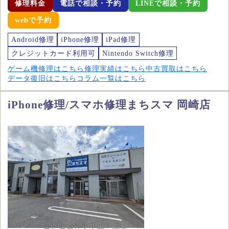
修理料金
電話で相談・予約
LINEで相談・予約
webで予約
Android修理
iPhone修理
iPad修理
クレジットカード利用可
Nintendo Switch修理
ゲーム機修理はこちら
修理実績はこちら
中古買取はこちら
データ復旧はこちら
コラム一覧はこちら
iPhone修理/スマホ修理まちスマ 岡崎店