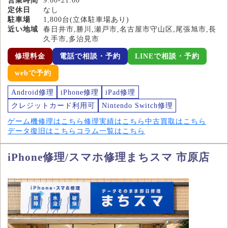
営業時間
9:00-21:00
定休日
なし
駐車場
1,800台(立体駐車場あり)
近い地域
春日井市,勝川,瀬戸市,名古屋市守山区,尾張旭市,長
久手市,多治見市
修理料金
電話で相談・予約
LINEで相談・予約
webで予約
Android修理
iPhone修理
iPad修理
クレジットカード利用可
Nintendo Switch修理
ゲーム機修理はこちら
修理実績はこちら
中古買取はこちら
データ復旧はこちら
コラム一覧はこちら
iPhone修理/スマホ修理まちスマ 市原店