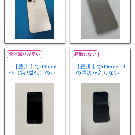
電池減りが早い
起動しない
【豊川市でiPhone
【豊川市でiPhone 14
SE（第2世代）のバッ
の電源が入らない修
テリー交換ならまち
理ならまちスマ豊川
スマ豊川店】電池の
店】バッテリー交換
減りが早い症状も当
で復旧するケースも
日60分で改善！
あります！