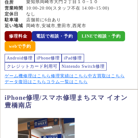
愛知県岡崎市大門２丁目１０−１０
住所
営業時間
10:00-20:00(スタッフ不在 14:00~15:00)
定休日
なし
駐車場
店舗前に6台あり
近い地域
岡崎市,安城市,豊田市,西尾市
修理料金
電話で相談・予約
LINEで相談・予約
webで予約
Android修理
iPhone修理
iPad修理
クレジットカード利用可
Nintendo Switch修理
ゲーム機修理はこちら
修理実績はこちら
中古買取はこちら
データ復旧はこちら
コラム一覧はこちら
iPhone修理/スマホ修理まちスマ イオン
豊橋南店