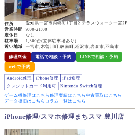
愛知県一宮市両郷町1丁目2 テラスウォーク一宮2F
住所
営業時間
9:00-21:00
定休日
なし
駐車場
1,300台(立体駐車場あり)
近い地域
一宮市,木曽川町,岐南町,稲沢市,岩倉市,羽島市
修理料金
電話で相談・予約
LINEで相談・予約
webで予約
Android修理
iPhone修理
iPad修理
クレジットカード利用可
Nintendo Switch修理
ゲーム機修理はこちら
修理実績はこちら
中古買取はこちら
データ復旧はこちら
コラム一覧はこちら
iPhone修理/スマホ修理まちスマ 豊川店