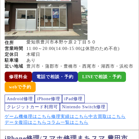
愛知県豊川市本野ケ原２丁目５０
住所
営業時間
11:00～20:00(14:00-15:00は休憩のため不在)
定休日
木曜日
駐車場
あり
近い地域
豊川市・蒲郡市・豊橋市・西尾市・湖西市・浜松市
修理料金
電話で相談・予約
LINEで相談・予約
webで予約
Android修理
iPhone修理
iPad修理
クレジットカード利用可
Nintendo Switch修理
ゲーム機修理はこちら
修理実績はこちら
中古買取はこちら
データ復旧はこちら
コラム一覧はこちら
iPhone修理/スマホ修理まちスマ 豊田市