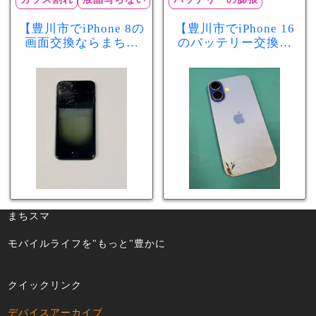
【豊川市でiPhone 8の
【豊川市でiPhone 16
画面交換ならまちス
のバッテリー交換な
マ豊川店】画面割
らまちスマ豊川店】
れ・液晶不良も当日
少し膨張したバッテ
60分で修理可能！
リーも当日90分で安
心修理！
まちスマ
モバイルライフを"もっと"豊かに
クイックリンク
デバイスアーカイブ