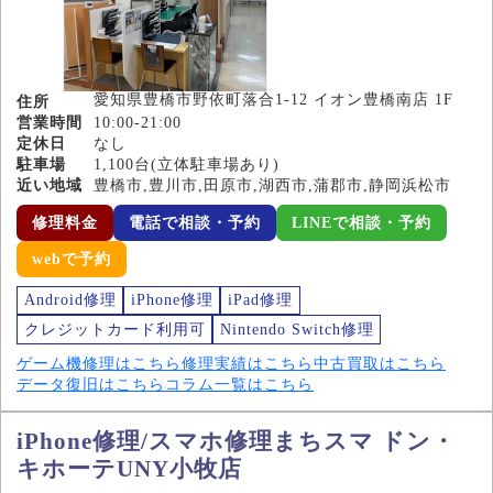
愛知県豊橋市野依町落合1-12 イオン豊橋南店 1F
住所
営業時間
10:00-21:00
定休日
なし
駐車場
1,100台(立体駐車場あり)
近い地域
豊橋市,豊川市,田原市,湖西市,蒲郡市,静岡浜松市
修理料金
電話で相談・予約
LINEで相談・予約
webで予約
Android修理
iPhone修理
iPad修理
クレジットカード利用可
Nintendo Switch修理
ゲーム機修理はこちら
修理実績はこちら
中古買取はこちら
データ復旧はこちら
コラム一覧はこちら
iPhone修理/スマホ修理まちスマ ドン・
キホーテUNY小牧店