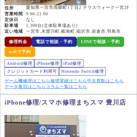
愛知県一宮市両郷町1丁目2 テラスウォーク一宮2F
住所
営業時間
9:00-21:00
定休日
なし
駐車場
1,300台(立体駐車場あり)
近い地域
一宮市,木曽川町,岐南町,稲沢市,岩倉市,羽島市
修理料金
電話で相談・予約
LINEで相談・予約
webで予約
Android修理
iPhone修理
iPad修理
クレジットカード利用可
Nintendo Switch修理
ゲーム機修理はこちら
修理実績はこちら
中古買取はこちら
データ復旧はこちら
コラム一覧はこちら
iPhone修理/スマホ修理まちスマ 豊川店