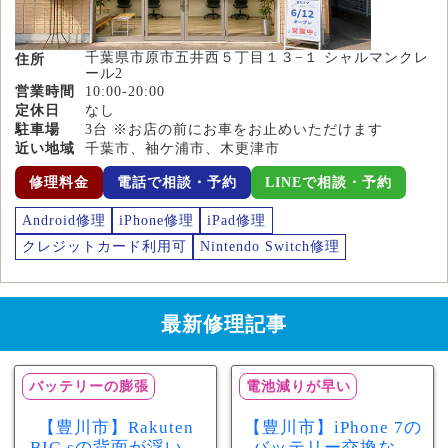
千葉県市原市五井西５丁目１３−１ シャルマンクレ
住所
ール2
営業時間
10:00-20:00
定休日
なし
駐車場
3台 ※お店の前にお車をお止めいただけます
近い地域
千葉市、袖ケ浦市、木更津市
修理料金
電話で相談・予約
LINEで相談・予約
Android修理
iPhone修理
iPad修理
クレジットカード利用可
Nintendo Switch修理
最新修理記事
バッテリーの膨張
電池減りが早い
【豊川市】Rakuten
【豊川市】iPhone 7の
BIG sの背面が浮いて
バッテリー交換なら