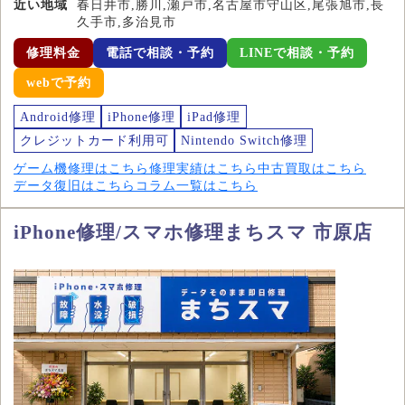
近い地域
春日井市,勝川,瀬戸市,名古屋市守山区,尾張旭市,長
久手市,多治見市
修理料金
電話で相談・予約
LINEで相談・予約
webで予約
Android修理
iPhone修理
iPad修理
クレジットカード利用可
Nintendo Switch修理
ゲーム機修理はこちら
修理実績はこちら
中古買取はこちら
データ復旧はこちら
コラム一覧はこちら
iPhone修理/スマホ修理まちスマ 市原店