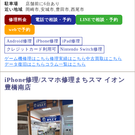
駐車場
店舗前に6台あり
近い地域
岡崎市,安城市,豊田市,西尾市
修理料金
電話で相談・予約
LINEで相談・予約
webで予約
Android修理
iPhone修理
iPad修理
クレジットカード利用可
Nintendo Switch修理
ゲーム機修理はこちら
修理実績はこちら
中古買取はこちら
データ復旧はこちら
コラム一覧はこちら
iPhone修理/スマホ修理まちスマ イオン
豊橋南店