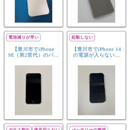
電池減りが早い
起動しない
【豊川市でiPhone
【豊川市でiPhone 14
SE（第2世代）のバッ
の電源が入らない修
テリー交換ならまち
理ならまちスマ豊川
スマ豊川店】電池の
店】バッテリー交換
減りが早い症状も当
で復旧するケースも
日60分で改善！
あります！
ガラス割れ
液晶写らない
バッテリーの膨張