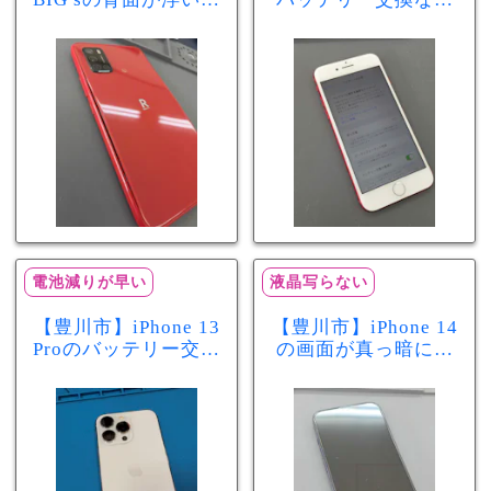
きた…それはバッテ
まちスマ豊川店へ！
リー膨張のサインか
最大容量70％で電池
もしれません！バッ
の減りが早い症状も
テリー交換修理事例
当日60分で改善
電池減りが早い
液晶写らない
【豊川市】iPhone 13
【豊川市】iPhone 14
Proのバッテリー交換
の画面が真っ暗に…
を実施！電池の減り
画面交換で当日60分
が早い症状も当日90
修理！データそのま
分で改善
まで復旧しました