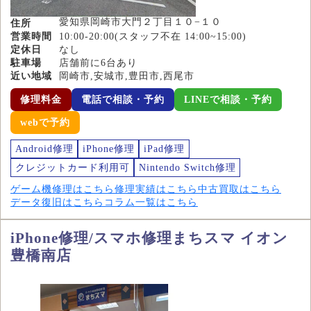
愛知県岡崎市大門２丁目１０−１０
住所
営業時間
10:00-20:00(スタッフ不在 14:00~15:00)
定休日
なし
駐車場
店舗前に6台あり
近い地域
岡崎市,安城市,豊田市,西尾市
修理料金
電話で相談・予約
LINEで相談・予約
webで予約
Android修理
iPhone修理
iPad修理
クレジットカード利用可
Nintendo Switch修理
ゲーム機修理はこちら
修理実績はこちら
中古買取はこちら
データ復旧はこちら
コラム一覧はこちら
iPhone修理/スマホ修理まちスマ イオン
豊橋南店