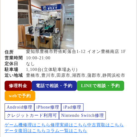
愛知県豊橋市野依町落合1-12 イオン豊橋南店 1F
住所
営業時間
10:00-21:00
定休日
なし
駐車場
1,100台(立体駐車場あり)
近い地域
豊橋市,豊川市,田原市,湖西市,蒲郡市,静岡浜松市
修理料金
電話で相談・予約
LINEで相談・予約
webで予約
Android修理
iPhone修理
iPad修理
クレジットカード利用可
Nintendo Switch修理
ゲーム機修理はこちら
修理実績はこちら
中古買取はこちら
データ復旧はこちら
コラム一覧はこちら