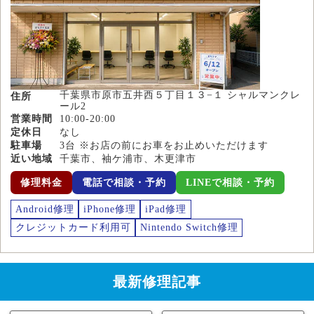
千葉県市原市五井西５丁目１３−１ シャルマンクレ
住所
ール2
営業時間
10:00-20:00
定休日
なし
駐車場
3台 ※お店の前にお車をお止めいただけます
近い地域
千葉市、袖ケ浦市、木更津市
修理料金
電話で相談・予約
LINEで相談・予約
Android修理
iPhone修理
iPad修理
クレジットカード利用可
Nintendo Switch修理
最新修理記事