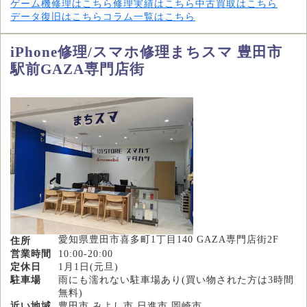
ゲーム機修理はこちら
修理実績はこちら
中古買取はこちら
データ復旧はこちら
コラム一覧はこちら
iPhone修理/スマホ修理まちスマ 豊田市
駅前GAZA専門店街
愛知県豊田市喜多町1丁目140 GAZA専門店街2F
住所
営業時間
10:00-20:00
定休日
1月1日(元旦)
駐車場
雨にも濡れない駐車場あり(買い物された方は3時間
無料)
近い地域
豊田市,みよし市,日進市,岡崎市