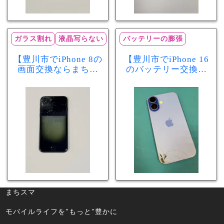
ガラス割れ
液晶写らない
バッテリーの膨張
【豊川市でiPhone 8の
【豊川市でiPhone 16
画面交換ならまちス
のバッテリー交換な
マ豊川店】画面割
らまちスマ豊川店】
れ・液晶不良も当日
少し膨張したバッテ
60分で修理可能！
リーも当日90分で安
心修理！
まちスマ
モバイルライフを"もっと"豊かに