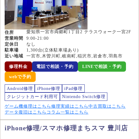
愛知県一宮市両郷町1丁目2 テラスウォーク一宮2F
住所
営業時間
9:00-21:00
定休日
なし
駐車場
1,300台(立体駐車場あり)
近い地域
一宮市,木曽川町,岐南町,稲沢市,岩倉市,羽島市
修理料金
電話で相談・予約
LINEで相談・予約
webで予約
Android修理
iPhone修理
iPad修理
クレジットカード利用可
Nintendo Switch修理
ゲーム機修理はこちら
修理実績はこちら
中古買取はこちら
データ復旧はこちら
コラム一覧はこちら
iPhone修理/スマホ修理まちスマ 豊川店