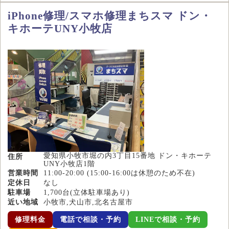
iPhone修理/スマホ修理まちスマ ドン・
キホーテUNY小牧店
愛知県小牧市堀の内3丁目15番地 ドン・キホーテ
住所
UNY小牧店1階
営業時間
11:00-20:00 (15:00-16:00は休憩のため不在)
定休日
なし
駐車場
1,700台(立体駐車場あり)
近い地域
小牧市,犬山市,北名古屋市
修理料金
電話で相談・予約
LINEで相談・予約