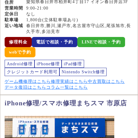
愛知県春日井市柏井町4丁目17 イオン春日井店3F
住所
営業時間
9:00-21:00
定休日
なし
駐車場
1,800台(立体駐車場あり)
近い地域
春日井市,勝川,瀬戸市,名古屋市守山区,尾張旭市,長
久手市,多治見市
修理料金
電話で相談・予約
LINEで相談・予約
webで予約
Android修理
iPhone修理
iPad修理
クレジットカード利用可
Nintendo Switch修理
ゲーム機修理はこちら
修理実績はこちら
中古買取はこちら
データ復旧はこちら
コラム一覧はこちら
iPhone修理/スマホ修理まちスマ 市原店