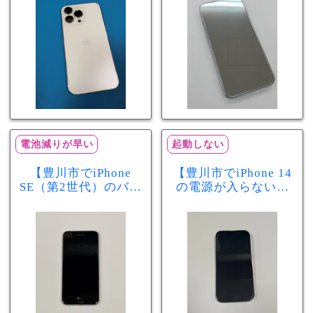
分で改善
まで復旧しました
電池減りが早い
起動しない
【豊川市でiPhone
【豊川市でiPhone 14
SE（第2世代）のバッ
の電源が入らない修
テリー交換ならまち
理ならまちスマ豊川
スマ豊川店】電池の
店】バッテリー交換
減りが早い症状も当
で復旧するケースも
日60分で改善！
あります！