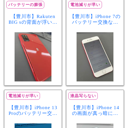
バッテリーの膨張
電池減りが早い
【豊川市】Rakuten
【豊川市】iPhone 7の
BIG sの背面が浮いて
バッテリー交換なら
きた…それはバッテ
まちスマ豊川店へ！
リー膨張のサインか
最大容量70％で電池
もしれません！バッ
の減りが早い症状も
テリー交換修理事例
当日60分で改善
電池減りが早い
液晶写らない
【豊川市】iPhone 13
【豊川市】iPhone 14
Proのバッテリー交換
の画面が真っ暗に…
を実施！電池の減り
画面交換で当日60分
が早い症状も当日90
修理！データそのま