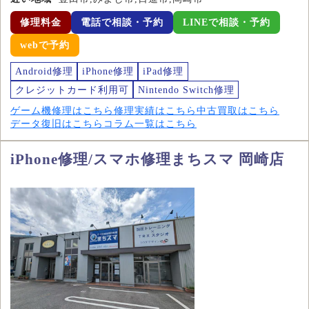
修理料金
電話で相談・予約
LINEで相談・予約
webで予約
Android修理
iPhone修理
iPad修理
クレジットカード利用可
Nintendo Switch修理
ゲーム機修理はこちら
修理実績はこちら
中古買取はこちら
データ復旧はこちら
コラム一覧はこちら
iPhone修理/スマホ修理まちスマ 岡崎店