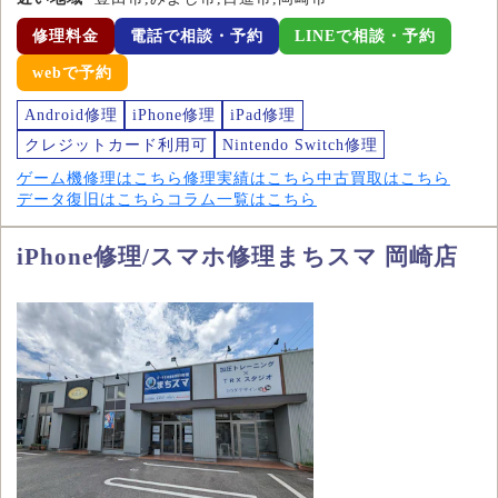
修理料金
電話で相談・予約
LINEで相談・予約
webで予約
Android修理
iPhone修理
iPad修理
クレジットカード利用可
Nintendo Switch修理
ゲーム機修理はこちら
修理実績はこちら
中古買取はこちら
データ復旧はこちら
コラム一覧はこちら
iPhone修理/スマホ修理まちスマ 岡崎店