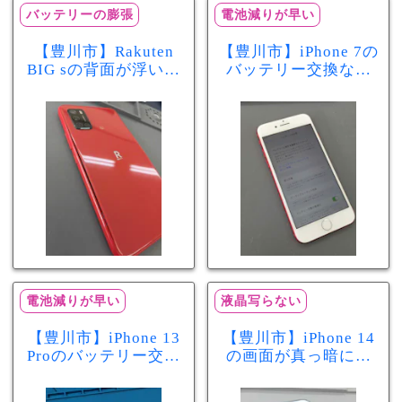
バッテリーの膨張
電池減りが早い
【豊川市】Rakuten
【豊川市】iPhone 7の
BIG sの背面が浮いて
バッテリー交換なら
きた…それはバッテ
まちスマ豊川店へ！
リー膨張のサインか
最大容量70％で電池
もしれません！バッ
の減りが早い症状も
テリー交換修理事例
当日60分で改善
電池減りが早い
液晶写らない
【豊川市】iPhone 13
【豊川市】iPhone 14
Proのバッテリー交換
の画面が真っ暗に…
を実施！電池の減り
画面交換で当日60分
が早い症状も当日90
修理！データそのま