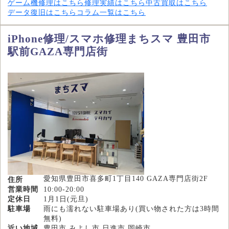
ゲーム機修理はこちら
修理実績はこちら
中古買取はこちら
データ復旧はこちら
コラム一覧はこちら
iPhone修理/スマホ修理まちスマ 豊田市
駅前GAZA専門店街
愛知県豊田市喜多町1丁目140 GAZA専門店街2F
住所
営業時間
10:00-20:00
定休日
1月1日(元旦)
駐車場
雨にも濡れない駐車場あり(買い物された方は3時間
無料)
近い地域
豊田市,みよし市,日進市,岡崎市