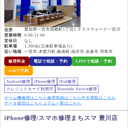
愛知県一宮市両郷町1丁目2 テラスウォーク一宮2F
住所
営業時間
9:00-21:00
定休日
なし
駐車場
1,300台(立体駐車場あり)
近い地域
一宮市,木曽川町,岐南町,稲沢市,岩倉市,羽島市
修理料金
電話で相談・予約
LINEで相談・予約
webで予約
Android修理
iPhone修理
iPad修理
クレジットカード利用可
Nintendo Switch修理
ゲーム機修理はこちら
修理実績はこちら
中古買取はこちら
データ復旧はこちら
コラム一覧はこちら
iPhone修理/スマホ修理まちスマ 豊川店