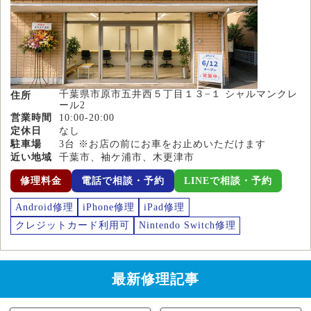
千葉県市原市五井西５丁目１３−１ シャルマンクレ
住所
ール2
営業時間
10:00-20:00
定休日
なし
駐車場
3台 ※お店の前にお車をお止めいただけます
近い地域
千葉市、袖ケ浦市、木更津市
修理料金
電話で相談・予約
LINEで相談・予約
Android修理
iPhone修理
iPad修理
クレジットカード利用可
Nintendo Switch修理
最新修理記事