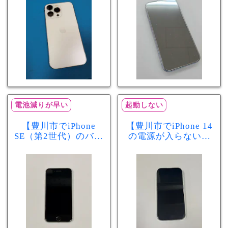
分で改善
まで復旧しました
電池減りが早い
起動しない
【豊川市でiPhone
【豊川市でiPhone 14
SE（第2世代）のバッ
の電源が入らない修
テリー交換ならまち
理ならまちスマ豊川
スマ豊川店】電池の
店】バッテリー交換
減りが早い症状も当
で復旧するケースも
日60分で改善！
あります！