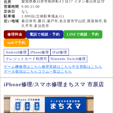
愛知県春日井市柏井町4丁目17 イオン春日井店3F
住所
営業時間
9:00-21:00
定休日
なし
駐車場
1,800台(立体駐車場あり)
近い地域
春日井市,勝川,瀬戸市,名古屋市守山区,尾張旭市,長
久手市,多治見市
修理料金
電話で相談・予約
LINEで相談・予約
webで予約
Android修理
iPhone修理
iPad修理
クレジットカード利用可
Nintendo Switch修理
ゲーム機修理はこちら
修理実績はこちら
中古買取はこちら
データ復旧はこちら
コラム一覧はこちら
iPhone修理/スマホ修理まちスマ 市原店