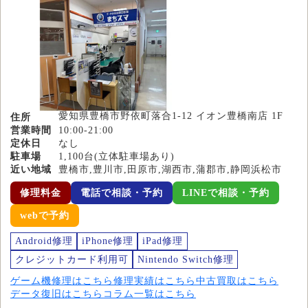
愛知県豊橋市野依町落合1-12 イオン豊橋南店 1F
住所
営業時間
10:00-21:00
定休日
なし
駐車場
1,100台(立体駐車場あり)
近い地域
豊橋市,豊川市,田原市,湖西市,蒲郡市,静岡浜松市
修理料金
電話で相談・予約
LINEで相談・予約
webで予約
Android修理
iPhone修理
iPad修理
クレジットカード利用可
Nintendo Switch修理
ゲーム機修理はこちら
修理実績はこちら
中古買取はこちら
データ復旧はこちら
コラム一覧はこちら