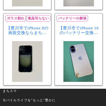
ガラス割れ
液晶写らない
バッテリーの膨張
【豊川市でiPhone 8の
【豊川市でiPhone 16
画面交換ならまちス
のバッテリー交換な
マ豊川店】画面割
らまちスマ豊川店】
れ・液晶不良も当日
少し膨張したバッテ
60分で修理可能！
リーも当日90分で安
心修理！
まちスマ
モバイルライフを"もっと"豊かに