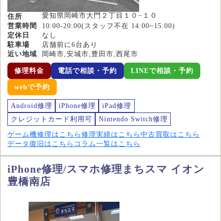
愛知県岡崎市大門２丁目１０−１０
住所
営業時間
10:00-20:00(スタッフ不在 14:00~15:00)
定休日
なし
駐車場
店舗前に6台あり
近い地域
岡崎市,安城市,豊田市,西尾市
修理料金
電話で相談・予約
LINEで相談・予約
webで予約
Android修理
iPhone修理
iPad修理
クレジットカード利用可
Nintendo Switch修理
ゲーム機修理はこちら
修理実績はこちら
中古買取はこちら
データ復旧はこちら
コラム一覧はこちら
iPhone修理/スマホ修理まちスマ イオン
豊橋南店