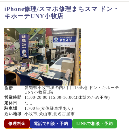
iPhone修理/スマホ修理まちスマ ドン・
キホーテUNY小牧店
愛知県小牧市堀の内3丁目15番地 ドン・キホーテ
住所
UNY小牧店1階
営業時間
11:00-20:00 (15:00-16:00は休憩のため不在)
定休日
なし
駐車場
1,700台(立体駐車場あり)
近い地域
小牧市,犬山市,北名古屋市
修理料金
電話で相談・予約
LINEで相談・予約