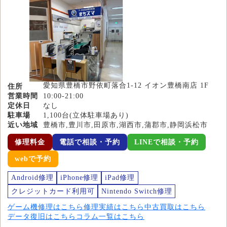
愛知県豊橋市野依町落合1-12 イオン豊橋南店 1F
住所
営業時間
10:00-21:00
定休日
なし
駐車場
1,100台(立体駐車場あり)
近い地域
豊橋市,豊川市,田原市,湖西市,蒲郡市,静岡浜松市
修理料金
電話で相談・予約
LINEで相談・予約
webで予約
Android修理
iPhone修理
iPad修理
クレジットカード利用可
Nintendo Switch修理
ゲーム機修理はこちら
修理実績はこちら
中古買取はこちら
データ復旧はこちら
コラム一覧はこちら