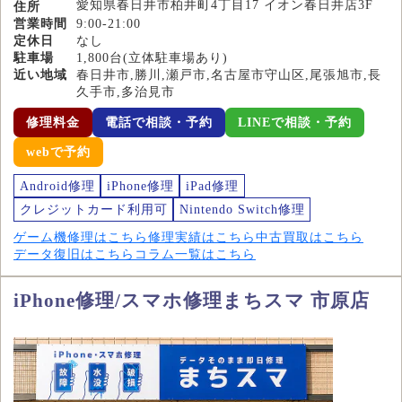
愛知県春日井市柏井町4丁目17 イオン春日井店3F
住所
営業時間
9:00-21:00
定休日
なし
駐車場
1,800台(立体駐車場あり)
近い地域
春日井市,勝川,瀬戸市,名古屋市守山区,尾張旭市,長
久手市,多治見市
修理料金
電話で相談・予約
LINEで相談・予約
webで予約
Android修理
iPhone修理
iPad修理
クレジットカード利用可
Nintendo Switch修理
ゲーム機修理はこちら
修理実績はこちら
中古買取はこちら
データ復旧はこちら
コラム一覧はこちら
iPhone修理/スマホ修理まちスマ 市原店