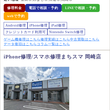
修理料金
電話で相談・予約
LINEで相談・予約
webで予約
Android修理
iPhone修理
iPad修理
クレジットカード利用可
Nintendo Switch修理
ゲーム機修理はこちら
修理実績はこちら
中古買取はこちら
データ復旧はこちら
コラム一覧はこちら
iPhone修理/スマホ修理まちスマ 岡崎店