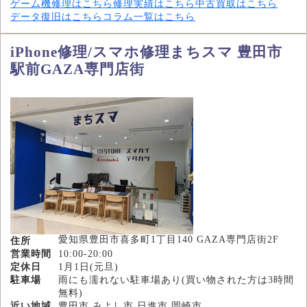
ゲーム機修理はこちら
修理実績はこちら
中古買取はこちら
データ復旧はこちら
コラム一覧はこちら
iPhone修理/スマホ修理まちスマ 豊田市
駅前GAZA専門店街
愛知県豊田市喜多町1丁目140 GAZA専門店街2F
住所
営業時間
10:00-20:00
定休日
1月1日(元旦)
駐車場
雨にも濡れない駐車場あり(買い物された方は3時間
無料)
近い地域
豊田市,みよし市,日進市,岡崎市