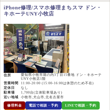
iPhone修理/スマホ修理まちスマ ドン・
キホーテUNY小牧店
愛知県小牧市堀の内3丁目15番地 ドン・キホーテ
住所
UNY小牧店1階
営業時間
11:00-20:00 (15:00-16:00は休憩のため不在)
定休日
なし
駐車場
1,700台(立体駐車場あり)
近い地域
小牧市,犬山市,北名古屋市
修理料金
電話で相談・予約
LINEで相談・予約