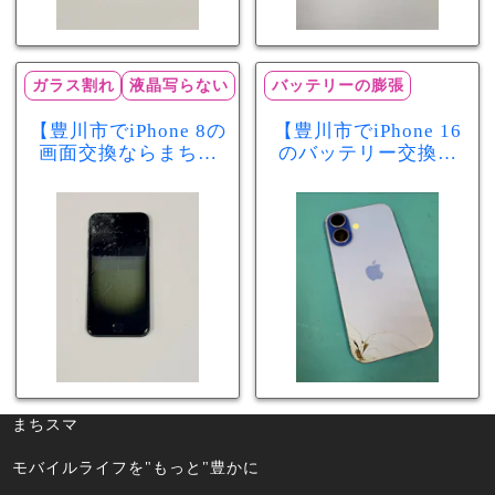
ガラス割れ
液晶写らない
バッテリーの膨張
【豊川市でiPhone 8の
【豊川市でiPhone 16
画面交換ならまちス
のバッテリー交換な
マ豊川店】画面割
らまちスマ豊川店】
れ・液晶不良も当日
少し膨張したバッテ
60分で修理可能！
リーも当日90分で安
心修理！
まちスマ
モバイルライフを"もっと"豊かに