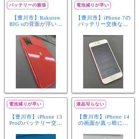
バッテリーの膨張
電池減りが早い
【豊川市】Rakuten
【豊川市】iPhone 7の
BIG sの背面が浮いて
バッテリー交換なら
きた…それはバッテ
まちスマ豊川店へ！
リー膨張のサインか
最大容量70％で電池
もしれません！バッ
の減りが早い症状も
テリー交換修理事例
当日60分で改善
電池減りが早い
液晶写らない
【豊川市】iPhone 13
【豊川市】iPhone 14
Proのバッテリー交換
の画面が真っ暗に…
を実施！電池の減り
画面交換で当日60分
が早い症状も当日90
修理！データそのま