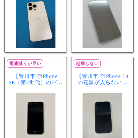
分で改善
まで復旧しました
電池減りが早い
起動しない
【豊川市でiPhone
【豊川市でiPhone 14
SE（第2世代）のバッ
の電源が入らない修
テリー交換ならまち
理ならまちスマ豊川
スマ豊川店】電池の
店】バッテリー交換
減りが早い症状も当
で復旧するケースも
日60分で改善！
あります！