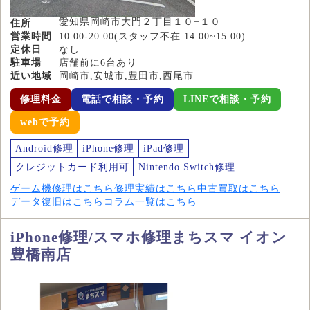
愛知県岡崎市大門２丁目１０−１０
住所
営業時間
10:00-20:00(スタッフ不在 14:00~15:00)
定休日
なし
駐車場
店舗前に6台あり
近い地域
岡崎市,安城市,豊田市,西尾市
修理料金
電話で相談・予約
LINEで相談・予約
webで予約
Android修理
iPhone修理
iPad修理
クレジットカード利用可
Nintendo Switch修理
ゲーム機修理はこちら
修理実績はこちら
中古買取はこちら
データ復旧はこちら
コラム一覧はこちら
iPhone修理/スマホ修理まちスマ イオン
豊橋南店