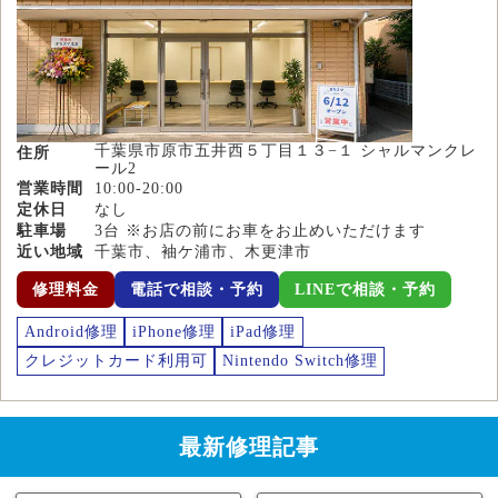
千葉県市原市五井西５丁目１３−１ シャルマンクレ
住所
ール2
営業時間
10:00-20:00
定休日
なし
駐車場
3台 ※お店の前にお車をお止めいただけます
近い地域
千葉市、袖ケ浦市、木更津市
修理料金
電話で相談・予約
LINEで相談・予約
Android修理
iPhone修理
iPad修理
クレジットカード利用可
Nintendo Switch修理
最新修理記事