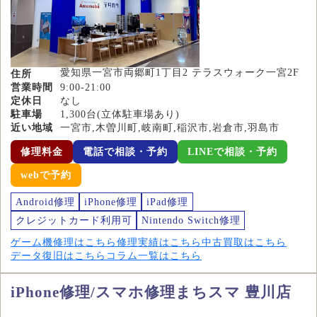
愛知県一宮市両郷町1丁目2 テラスウォーク一宮2F
住所
営業時間
9:00-21:00
定休日
なし
駐車場
1,300台(立体駐車場あり)
近い地域
一宮市,木曽川町,岐南町,稲沢市,岩倉市,羽島市
修理料金
電話で相談・予約
LINEで相談・予約
webで予約
Android修理
iPhone修理
iPad修理
クレジットカード利用可
Nintendo Switch修理
ゲーム機修理はこちら
修理実績はこちら
中古買取はこちら
データ復旧はこちら
コラム一覧はこちら
iPhone修理/スマホ修理まちスマ 豊川店