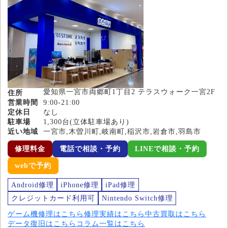
愛知県一宮市両郷町1丁目2 テラスウォーク一宮2F
住所
営業時間
9:00-21:00
定休日
なし
駐車場
1,300台(立体駐車場あり)
近い地域
一宮市,木曽川町,岐南町,稲沢市,岩倉市,羽島市
修理料金
電話で相談・予約
LINEで相談・予約
webで予約
Android修理
iPhone修理
iPad修理
クレジットカード利用可
Nintendo Switch修理
ゲーム機修理はこちら
修理実績はこちら
中古買取はこちら
データ復旧はこちら
コラム一覧はこちら