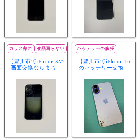
ガラス割れ
液晶写らない
バッテリーの膨張
【豊川市でiPhone 8の
【豊川市でiPhone 16
画面交換ならまちス
のバッテリー交換な
マ豊川店】画面割
らまちスマ豊川店】
れ・液晶不良も当日
少し膨張したバッテ
60分で修理可能！
リーも当日90分で安
心修理！