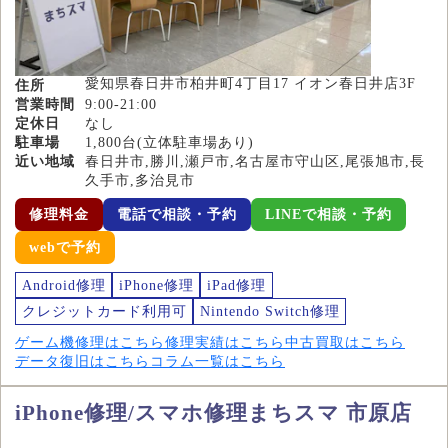
愛知県春日井市柏井町4丁目17 イオン春日井店3F
住所
営業時間
9:00-21:00
定休日
なし
駐車場
1,800台(立体駐車場あり)
近い地域
春日井市,勝川,瀬戸市,名古屋市守山区,尾張旭市,長
久手市,多治見市
修理料金
電話で相談・予約
LINEで相談・予約
webで予約
Android修理
iPhone修理
iPad修理
クレジットカード利用可
Nintendo Switch修理
ゲーム機修理はこちら
修理実績はこちら
中古買取はこちら
データ復旧はこちら
コラム一覧はこちら
iPhone修理/スマホ修理まちスマ 市原店