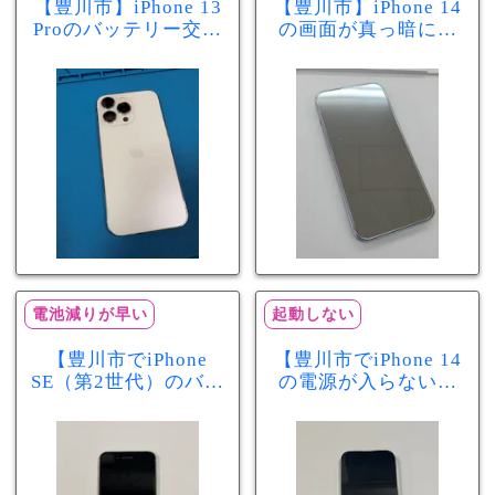
【豊川市】iPhone 13
【豊川市】iPhone 14
Proのバッテリー交換
の画面が真っ暗に…
を実施！電池の減り
画面交換で当日60分
が早い症状も当日90
修理！データそのま
分で改善
まで復旧しました
電池減りが早い
起動しない
【豊川市でiPhone
【豊川市でiPhone 14
SE（第2世代）のバッ
の電源が入らない修
テリー交換ならまち
理ならまちスマ豊川
スマ豊川店】電池の
店】バッテリー交換
減りが早い症状も当
で復旧するケースも
日60分で改善！
あります！