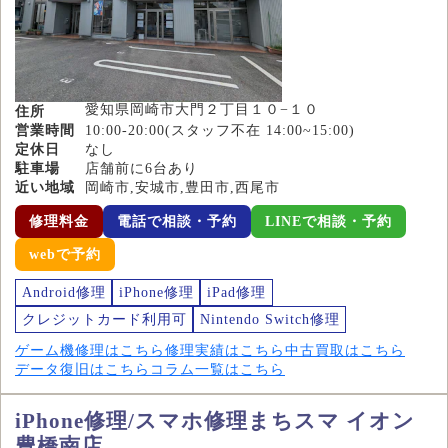
愛知県岡崎市大門２丁目１０−１０
住所
営業時間
10:00-20:00(スタッフ不在 14:00~15:00)
定休日
なし
駐車場
店舗前に6台あり
近い地域
岡崎市,安城市,豊田市,西尾市
修理料金
電話で相談・予約
LINEで相談・予約
webで予約
Android修理
iPhone修理
iPad修理
クレジットカード利用可
Nintendo Switch修理
ゲーム機修理はこちら
修理実績はこちら
中古買取はこちら
データ復旧はこちら
コラム一覧はこちら
iPhone修理/スマホ修理まちスマ イオン
豊橋南店