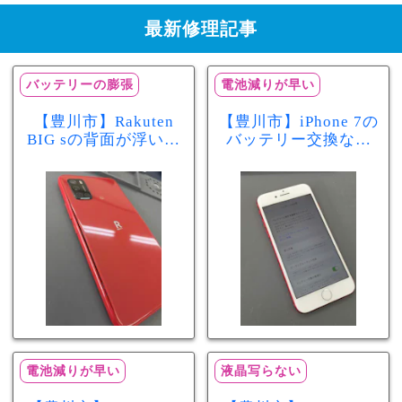
最新修理記事
バッテリーの膨張
電池減りが早い
【豊川市】Rakuten
【豊川市】iPhone 7の
BIG sの背面が浮いて
バッテリー交換なら
きた…それはバッテ
まちスマ豊川店へ！
リー膨張のサインか
最大容量70％で電池
もしれません！バッ
の減りが早い症状も
テリー交換修理事例
当日60分で改善
電池減りが早い
液晶写らない