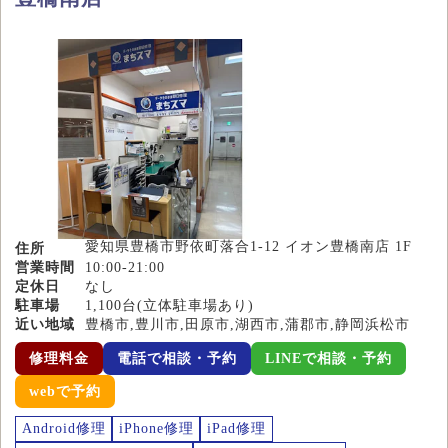
愛知県豊橋市野依町落合1-12 イオン豊橋南店 1F
住所
営業時間
10:00-21:00
定休日
なし
駐車場
1,100台(立体駐車場あり)
近い地域
豊橋市,豊川市,田原市,湖西市,蒲郡市,静岡浜松市
修理料金
電話で相談・予約
LINEで相談・予約
webで予約
Android修理
iPhone修理
iPad修理