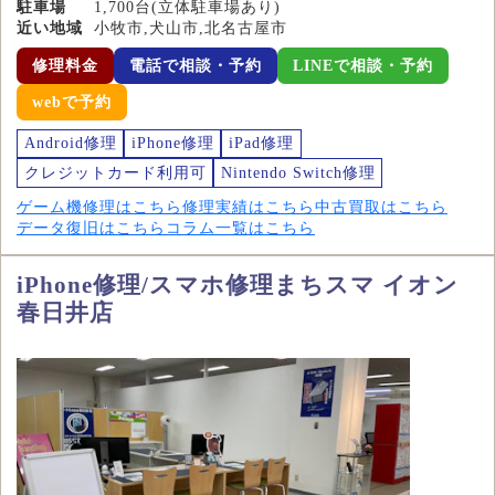
駐車場
1,700台(立体駐車場あり)
近い地域
小牧市,犬山市,北名古屋市
修理料金
電話で相談・予約
LINEで相談・予約
webで予約
Android修理
iPhone修理
iPad修理
クレジットカード利用可
Nintendo Switch修理
ゲーム機修理はこちら
修理実績はこちら
中古買取はこちら
データ復旧はこちら
コラム一覧はこちら
iPhone修理/スマホ修理まちスマ イオン
春日井店