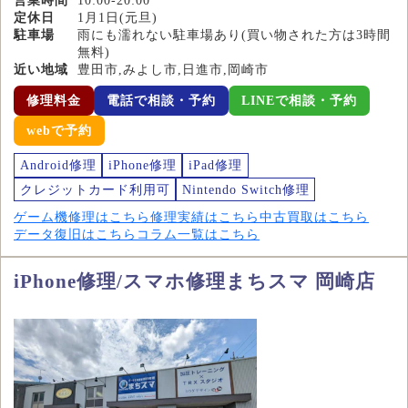
営業時間
10:00-20:00
定休日
1月1日(元旦)
駐車場
雨にも濡れない駐車場あり(買い物された方は3時間
無料)
近い地域
豊田市,みよし市,日進市,岡崎市
修理料金
電話で相談・予約
LINEで相談・予約
webで予約
Android修理
iPhone修理
iPad修理
クレジットカード利用可
Nintendo Switch修理
ゲーム機修理はこちら
修理実績はこちら
中古買取はこちら
データ復旧はこちら
コラム一覧はこちら
iPhone修理/スマホ修理まちスマ 岡崎店