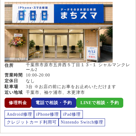
千葉県市原市五井西５丁目１３−１ シャルマンクレ
住所
ール2
営業時間
10:00-20:00
定休日
なし
駐車場
3台 ※お店の前にお車をお止めいただけます
近い地域
千葉市、袖ケ浦市、木更津市
修理料金
電話で相談・予約
LINEで相談・予約
Android修理
iPhone修理
iPad修理
クレジットカード利用可
Nintendo Switch修理