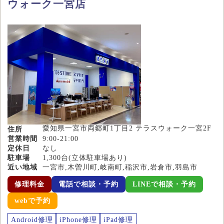
ウォーク一宮店
愛知県一宮市両郷町1丁目2 テラスウォーク一宮2F
住所
営業時間
9:00-21:00
定休日
なし
駐車場
1,300台(立体駐車場あり)
近い地域
一宮市,木曽川町,岐南町,稲沢市,岩倉市,羽島市
修理料金
電話で相談・予約
LINEで相談・予約
webで予約
Android修理
iPhone修理
iPad修理