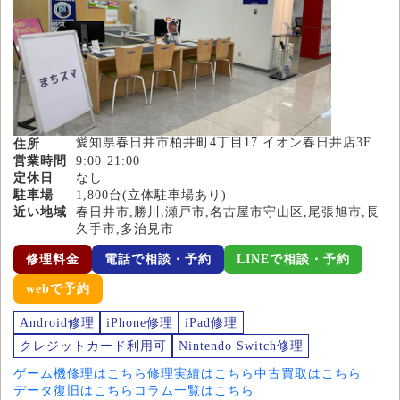
愛知県春日井市柏井町4丁目17 イオン春日井店3F
住所
営業時間
9:00-21:00
定休日
なし
駐車場
1,800台(立体駐車場あり)
近い地域
春日井市,勝川,瀬戸市,名古屋市守山区,尾張旭市,長
久手市,多治見市
修理料金
電話で相談・予約
LINEで相談・予約
webで予約
Android修理
iPhone修理
iPad修理
クレジットカード利用可
Nintendo Switch修理
ゲーム機修理はこちら
修理実績はこちら
中古買取はこちら
データ復旧はこちら
コラム一覧はこちら