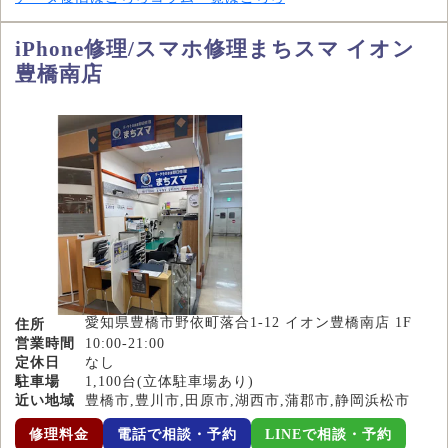
iPhone修理/スマホ修理まちスマ イオン
豊橋南店
愛知県豊橋市野依町落合1-12 イオン豊橋南店 1F
住所
営業時間
10:00-21:00
定休日
なし
駐車場
1,100台(立体駐車場あり)
近い地域
豊橋市,豊川市,田原市,湖西市,蒲郡市,静岡浜松市
修理料金
電話で相談・予約
LINEで相談・予約