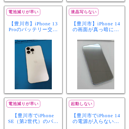
電池減りが早い
液晶写らない
【豊川市】iPhone 13
【豊川市】iPhone 14
Proのバッテリー交換
の画面が真っ暗に…
を実施！電池の減り
画面交換で当日60分
が早い症状も当日90
修理！データそのま
分で改善
まで復旧しました
電池減りが早い
起動しない
【豊川市でiPhone
【豊川市でiPhone 14
SE（第2世代）のバッ
の電源が入らない修
テリー交換ならまち
理ならまちスマ豊川