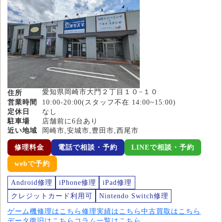
愛知県岡崎市大門２丁目１０−１０
住所
営業時間
10:00-20:00(スタッフ不在 14:00~15:00)
定休日
なし
駐車場
店舗前に6台あり
近い地域
岡崎市,安城市,豊田市,西尾市
修理料金
電話で相談・予約
LINEで相談・予約
webで予約
Android修理
iPhone修理
iPad修理
クレジットカード利用可
Nintendo Switch修理
ゲーム機修理はこちら
修理実績はこちら
中古買取はこちら
データ復旧はこちら
コラム一覧はこちら