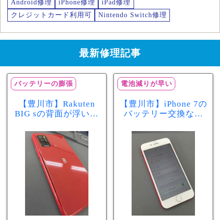
Android修理
iPhone修理
iPad修理
クレジットカード利用可
Nintendo Switch修理
最新修理記事
バッテリーの膨張
電池減りが早い
【豊川市】Rakuten
【豊川市】iPhone 7の
BIG sの背面が浮いて
バッテリー交換なら
きた…それはバッテ
まちスマ豊川店へ！
リー膨張のサインか
最大容量70％で電池
もしれません！バッ
の減りが早い症状も
テリー交換修理事例
当日60分で改善