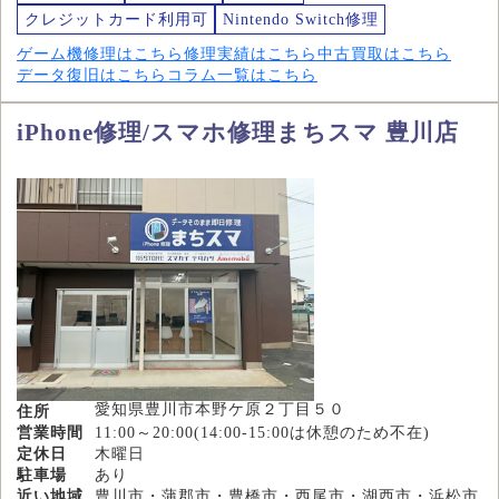
クレジットカード利用可
Nintendo Switch修理
ゲーム機修理はこちら
修理実績はこちら
中古買取はこちら
データ復旧はこちら
コラム一覧はこちら
iPhone修理/スマホ修理まちスマ 豊川店
愛知県豊川市本野ケ原２丁目５０
住所
営業時間
11:00～20:00(14:00-15:00は休憩のため不在)
定休日
木曜日
駐車場
あり
近い地域
豊川市・蒲郡市・豊橋市・西尾市・湖西市・浜松市