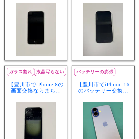
スマ豊川店】電池の
店】バッテリー交換
減りが早い症状も当
で復旧するケースも
日60分で改善！
あります！
ガラス割れ
液晶写らない
バッテリーの膨張
【豊川市でiPhone 8の
【豊川市でiPhone 16
画面交換ならまちス
のバッテリー交換な
マ豊川店】画面割
らまちスマ豊川店】
れ・液晶不良も当日
少し膨張したバッテ
60分で修理可能！
リーも当日90分で安
心修理！