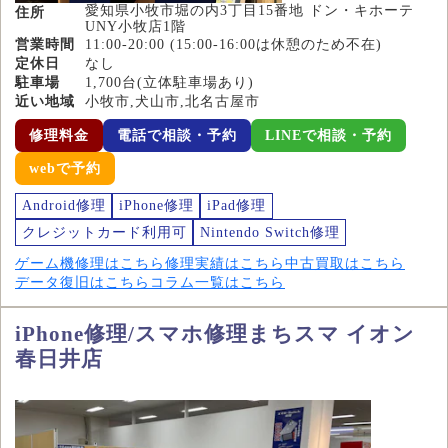
愛知県小牧市堀の内3丁目15番地 ドン・キホーテ
住所
UNY小牧店1階
営業時間
11:00-20:00 (15:00-16:00は休憩のため不在)
定休日
なし
駐車場
1,700台(立体駐車場あり)
近い地域
小牧市,犬山市,北名古屋市
修理料金
電話で相談・予約
LINEで相談・予約
webで予約
Android修理
iPhone修理
iPad修理
クレジットカード利用可
Nintendo Switch修理
ゲーム機修理はこちら
修理実績はこちら
中古買取はこちら
データ復旧はこちら
コラム一覧はこちら
iPhone修理/スマホ修理まちスマ イオン
春日井店