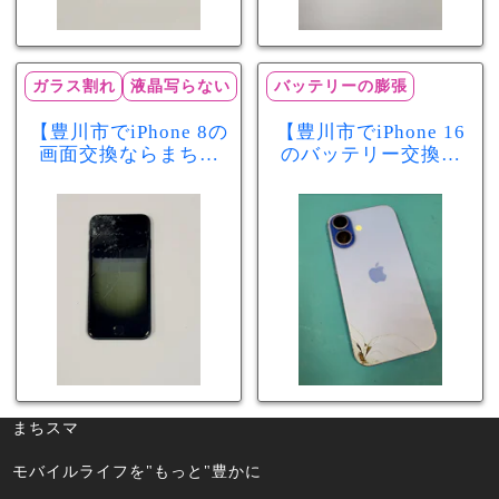
ガラス割れ
液晶写らない
バッテリーの膨張
【豊川市でiPhone 8の
【豊川市でiPhone 16
画面交換ならまちス
のバッテリー交換な
マ豊川店】画面割
らまちスマ豊川店】
れ・液晶不良も当日
少し膨張したバッテ
60分で修理可能！
リーも当日90分で安
心修理！
まちスマ
モバイルライフを"もっと"豊かに