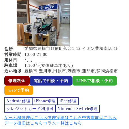
愛知県豊橋市野依町落合1-12 イオン豊橋南店 1F
住所
営業時間
10:00-21:00
定休日
なし
駐車場
1,100台(立体駐車場あり)
近い地域
豊橋市,豊川市,田原市,湖西市,蒲郡市,静岡浜松市
修理料金
電話で相談・予約
LINEで相談・予約
webで予約
Android修理
iPhone修理
iPad修理
クレジットカード利用可
Nintendo Switch修理
ゲーム機修理はこちら
修理実績はこちら
中古買取はこちら
データ復旧はこちら
コラム一覧はこちら