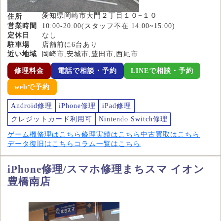
愛知県岡崎市大門２丁目１０−１０
住所
営業時間
10:00-20:00(スタッフ不在 14:00~15:00)
定休日
なし
駐車場
店舗前に6台あり
近い地域
岡崎市,安城市,豊田市,西尾市
修理料金
電話で相談・予約
LINEで相談・予約
webで予約
Android修理
iPhone修理
iPad修理
クレジットカード利用可
Nintendo Switch修理
ゲーム機修理はこちら
修理実績はこちら
中古買取はこちら
データ復旧はこちら
コラム一覧はこちら
iPhone修理/スマホ修理まちスマ イオン
豊橋南店