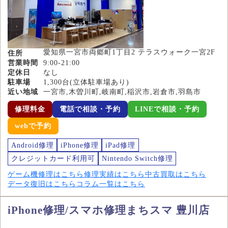
愛知県一宮市両郷町1丁目2 テラスウォーク一宮2F
住所
営業時間
9:00-21:00
定休日
なし
駐車場
1,300台(立体駐車場あり)
近い地域
一宮市,木曽川町,岐南町,稲沢市,岩倉市,羽島市
修理料金
電話で相談・予約
LINEで相談・予約
webで予約
Android修理
iPhone修理
iPad修理
クレジットカード利用可
Nintendo Switch修理
ゲーム機修理はこちら
修理実績はこちら
中古買取はこちら
データ復旧はこちら
コラム一覧はこちら
iPhone修理/スマホ修理まちスマ 豊川店