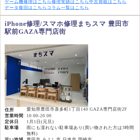
ゲーム機修理はこちら
修理実績はこちら
中古買取はこちら
データ復旧はこちら
コラム一覧はこちら
iPhone修理/スマホ修理まちスマ 豊田市
駅前GAZA専門店街
愛知県豊田市喜多町1丁目140 GAZA専門店街2F
住所
営業時間
10:00-20:00
定休日
1月1日(元旦)
駐車場
雨にも濡れない駐車場あり(買い物された方は3時間
無料)
近い地域
豊田市,みよし市,日進市,岡崎市