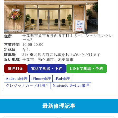
千葉県市原市五井西５丁目１３−１ シャルマンクレ
住所
ール2
営業時間
10:00-20:00
定休日
なし
駐車場
3台 ※お店の前にお車をお止めいただけます
近い地域
千葉市、袖ケ浦市、木更津市
修理料金
電話で相談・予約
LINEで相談・予約
Android修理
iPhone修理
iPad修理
クレジットカード利用可
Nintendo Switch修理
最新修理記事