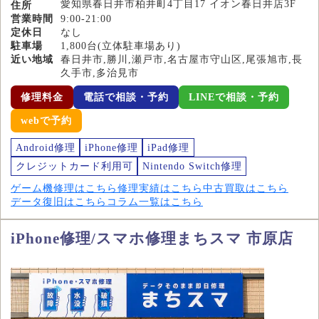
愛知県春日井市柏井町4丁目17 イオン春日井店3F
住所
営業時間
9:00-21:00
定休日
なし
駐車場
1,800台(立体駐車場あり)
近い地域
春日井市,勝川,瀬戸市,名古屋市守山区,尾張旭市,長
久手市,多治見市
修理料金
電話で相談・予約
LINEで相談・予約
webで予約
Android修理
iPhone修理
iPad修理
クレジットカード利用可
Nintendo Switch修理
ゲーム機修理はこちら
修理実績はこちら
中古買取はこちら
データ復旧はこちら
コラム一覧はこちら
iPhone修理/スマホ修理まちスマ 市原店