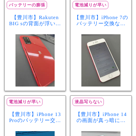
バッテリーの膨張
電池減りが早い
【豊川市】Rakuten
【豊川市】iPhone 7の
BIG sの背面が浮いて
バッテリー交換なら
きた…それはバッテ
まちスマ豊川店へ！
リー膨張のサインか
最大容量70％で電池
もしれません！バッ
の減りが早い症状も
テリー交換修理事例
当日60分で改善
電池減りが早い
液晶写らない
【豊川市】iPhone 13
【豊川市】iPhone 14
Proのバッテリー交換
の画面が真っ暗に…
を実施！電池の減り
画面交換で当日60分
が早い症状も当日90
修理！データそのま