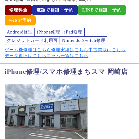
修理料金
電話で相談・予約
LINEで相談・予約
webで予約
Android修理
iPhone修理
iPad修理
クレジットカード利用可
Nintendo Switch修理
ゲーム機修理はこちら
修理実績はこちら
中古買取はこちら
データ復旧はこちら
コラム一覧はこちら
iPhone修理/スマホ修理まちスマ 岡崎店