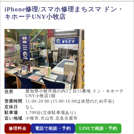
iPhone修理/スマホ修理まちスマ ドン・
キホーテUNY小牧店
愛知県小牧市堀の内3丁目15番地 ドン・キホーテ
住所
UNY小牧店1階
営業時間
11:00-20:00 (15:00-16:00は休憩のため不在)
定休日
なし
駐車場
1,700台(立体駐車場あり)
近い地域
小牧市,犬山市,北名古屋市
修理料金
電話で相談・予約
LINEで相談・予約