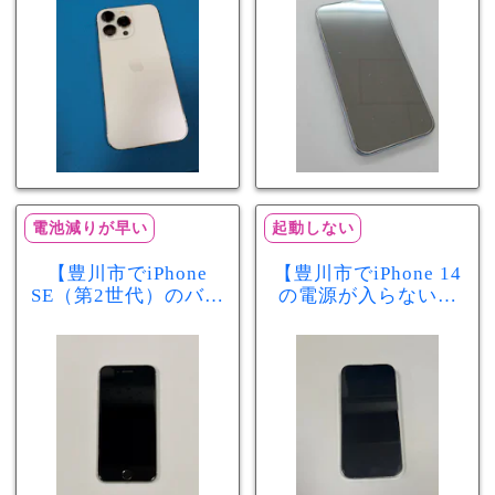
分で改善
まで復旧しました
電池減りが早い
起動しない
【豊川市でiPhone
【豊川市でiPhone 14
SE（第2世代）のバッ
の電源が入らない修
テリー交換ならまち
理ならまちスマ豊川
スマ豊川店】電池の
店】バッテリー交換
減りが早い症状も当
で復旧するケースも
日60分で改善！
あります！