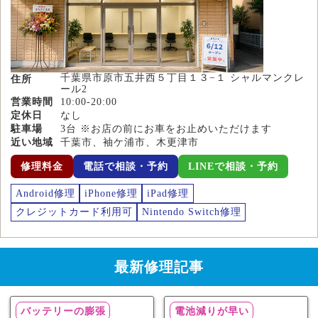
千葉県市原市五井西５丁目１３−１ シャルマンクレ
住所
ール2
営業時間
10:00-20:00
定休日
なし
駐車場
3台 ※お店の前にお車をお止めいただけます
近い地域
千葉市、袖ケ浦市、木更津市
修理料金
電話で相談・予約
LINEで相談・予約
Android修理
iPhone修理
iPad修理
クレジットカード利用可
Nintendo Switch修理
最新修理記事
バッテリーの膨張
電池減りが早い