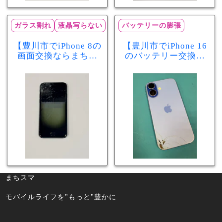
ガラス割れ
液晶写らない
バッテリーの膨張
【豊川市でiPhone 8の
【豊川市でiPhone 16
画面交換ならまちス
のバッテリー交換な
マ豊川店】画面割
らまちスマ豊川店】
れ・液晶不良も当日
少し膨張したバッテ
60分で修理可能！
リーも当日90分で安
心修理！
まちスマ
モバイルライフを"もっと"豊かに