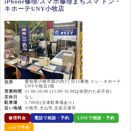
iPhone修理/スマホ修理まちスマ ドン・
キホーテUNY小牧店
愛知県小牧市堀の内3丁目15番地 ドン・キホーテ
住所
UNY小牧店1階
営業時間
11:00-20:00 (15:00-16:00は休憩のため不在)
定休日
なし
駐車場
1,700台(立体駐車場あり)
近い地域
小牧市,犬山市,北名古屋市
修理料金
電話で相談・予約
LINEで相談・予約
webで予約