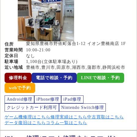
愛知県豊橋市野依町落合1-12 イオン豊橋南店 1F
住所
営業時間
10:00-21:00
定休日
なし
駐車場
1,100台(立体駐車場あり)
近い地域
豊橋市,豊川市,田原市,湖西市,蒲郡市,静岡浜松市
修理料金
電話で相談・予約
LINEで相談・予約
webで予約
Android修理
iPhone修理
iPad修理
クレジットカード利用可
Nintendo Switch修理
ゲーム機修理はこちら
修理実績はこちら
中古買取はこちら
データ復旧はこちら
コラム一覧はこちら