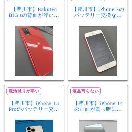
【豊川市】Rakuten
【豊川市】iPhone 7の
BIG sの背面が浮いて
バッテリー交換なら
きた…それはバッテ
まちスマ豊川店へ！
リー膨張のサインか
最大容量70％で電池
もしれません！バッ
の減りが早い症状も
テリー交換修理事例
当日60分で改善
電池減りが早い
液晶写らない
【豊川市】iPhone 13
【豊川市】iPhone 14
Proのバッテリー交換
の画面が真っ暗に…
を実施！電池の減り
画面交換で当日60分
が早い症状も当日90
修理！データそのま
分で改善
まで復旧しました