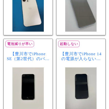
電池減りが早い
起動しない
【豊川市でiPhone
【豊川市でiPhone 14
SE（第2世代）のバッ
の電源が入らない修
テリー交換ならまち
理ならまちスマ豊川
スマ豊川店】電池の
店】バッテリー交換
減りが早い症状も当
で復旧するケースも
日60分で改善！
あります！