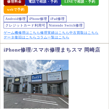
修理料金
電話で相談・予約
LINEで相談・予約
webで予約
Android修理
iPhone修理
iPad修理
クレジットカード利用可
Nintendo Switch修理
ゲーム機修理はこちら
修理実績はこちら
中古買取はこちら
データ復旧はこちら
コラム一覧はこちら
iPhone修理/スマホ修理まちスマ 岡崎店