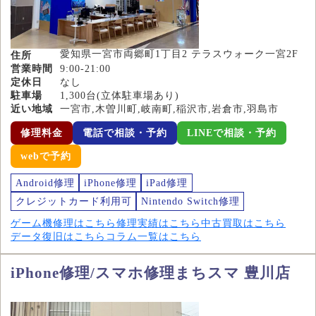
愛知県一宮市両郷町1丁目2 テラスウォーク一宮2F
住所
営業時間
9:00-21:00
定休日
なし
駐車場
1,300台(立体駐車場あり)
近い地域
一宮市,木曽川町,岐南町,稲沢市,岩倉市,羽島市
修理料金
電話で相談・予約
LINEで相談・予約
webで予約
Android修理
iPhone修理
iPad修理
クレジットカード利用可
Nintendo Switch修理
ゲーム機修理はこちら
修理実績はこちら
中古買取はこちら
データ復旧はこちら
コラム一覧はこちら
iPhone修理/スマホ修理まちスマ 豊川店