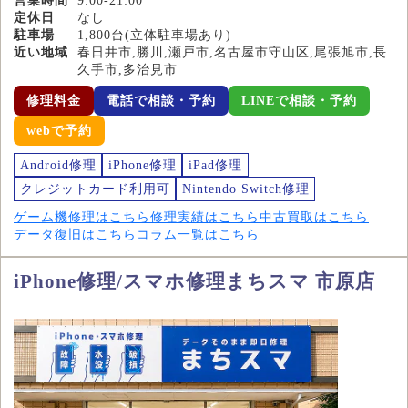
営業時間
9:00-21:00
定休日
なし
駐車場
1,800台(立体駐車場あり)
近い地域
春日井市,勝川,瀬戸市,名古屋市守山区,尾張旭市,長
久手市,多治見市
修理料金
電話で相談・予約
LINEで相談・予約
webで予約
Android修理
iPhone修理
iPad修理
クレジットカード利用可
Nintendo Switch修理
ゲーム機修理はこちら
修理実績はこちら
中古買取はこちら
データ復旧はこちら
コラム一覧はこちら
iPhone修理/スマホ修理まちスマ 市原店