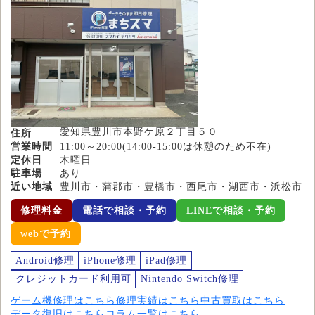
愛知県豊川市本野ケ原２丁目５０
住所
営業時間
11:00～20:00(14:00-15:00は休憩のため不在)
定休日
木曜日
駐車場
あり
近い地域
豊川市・蒲郡市・豊橋市・西尾市・湖西市・浜松市
修理料金
電話で相談・予約
LINEで相談・予約
webで予約
Android修理
iPhone修理
iPad修理
クレジットカード利用可
Nintendo Switch修理
ゲーム機修理はこちら
修理実績はこちら
中古買取はこちら
データ復旧はこちら
コラム一覧はこちら