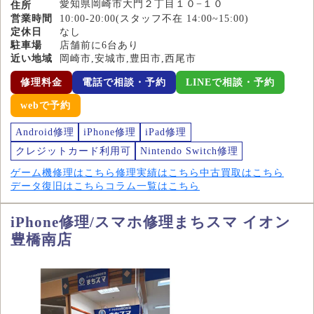
愛知県岡崎市大門２丁目１０−１０
住所
営業時間
10:00-20:00(スタッフ不在 14:00~15:00)
定休日
なし
駐車場
店舗前に6台あり
近い地域
岡崎市,安城市,豊田市,西尾市
修理料金
電話で相談・予約
LINEで相談・予約
webで予約
Android修理
iPhone修理
iPad修理
クレジットカード利用可
Nintendo Switch修理
ゲーム機修理はこちら
修理実績はこちら
中古買取はこちら
データ復旧はこちら
コラム一覧はこちら
iPhone修理/スマホ修理まちスマ イオン
豊橋南店