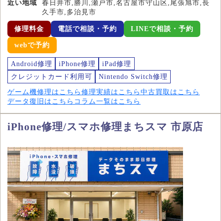
近い地域
春日井市,勝川,瀬戸市,名古屋市守山区,尾張旭市,長
久手市,多治見市
修理料金
電話で相談・予約
LINEで相談・予約
webで予約
Android修理
iPhone修理
iPad修理
クレジットカード利用可
Nintendo Switch修理
ゲーム機修理はこちら
修理実績はこちら
中古買取はこちら
データ復旧はこちら
コラム一覧はこちら
iPhone修理/スマホ修理まちスマ 市原店