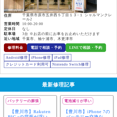
千葉県市原市五井西５丁目１３−１ シャルマンクレ
住所
ール2
営業時間
10:00-20:00
定休日
なし
駐車場
3台 ※お店の前にお車をお止めいただけます
近い地域
千葉市、袖ケ浦市、木更津市
修理料金
電話で相談・予約
LINEで相談・予約
Android修理
iPhone修理
iPad修理
クレジットカード利用可
Nintendo Switch修理
最新修理記事
バッテリーの膨張
電池減りが早い
【豊川市】Rakuten
【豊川市】iPhone 7の
BIG sの背面が浮いて
バッテリー交換なら