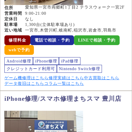
愛知県一宮市両郷町1丁目2 テラスウォーク一宮2F
住所
営業時間
9:00-21:00
定休日
なし
駐車場
1,300台(立体駐車場あり)
近い地域
一宮市,木曽川町,岐南町,稲沢市,岩倉市,羽島市
修理料金
電話で相談・予約
LINEで相談・予約
webで予約
Android修理
iPhone修理
iPad修理
クレジットカード利用可
Nintendo Switch修理
ゲーム機修理はこちら
修理実績はこちら
中古買取はこちら
データ復旧はこちら
コラム一覧はこちら
iPhone修理/スマホ修理まちスマ 豊川店