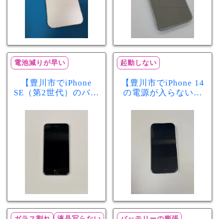
電池減りが早い
起動しない
【豊川市でiPhone
【豊川市でiPhone 14
SE（第2世代）のバッ
の電源が入らない修
テリー交換ならまち
理ならまちスマ豊川
スマ豊川店】電池の
店】バッテリー交換
減りが早い症状も当
で復旧するケースも
日60分で改善！
あります！
ガラス割れ
液晶写らない
バッテリーの膨張