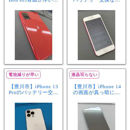
きた…それはバッテ
まちスマ豊川店へ！
リー膨張のサインか
最大容量70％で電池
もしれません！バッ
の減りが早い症状も
テリー交換修理事例
当日60分で改善
電池減りが早い
液晶写らない
【豊川市】iPhone 13
【豊川市】iPhone 14
Proのバッテリー交換
の画面が真っ暗に…
を実施！電池の減り
画面交換で当日60分
が早い症状も当日90
修理！データそのま
分で改善
まで復旧しました