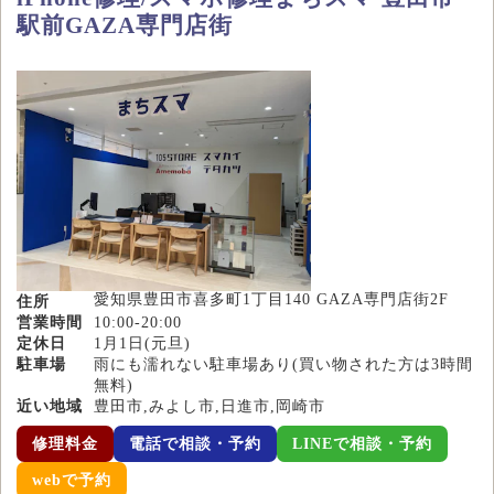
駅前GAZA専門店街
愛知県豊田市喜多町1丁目140 GAZA専門店街2F
住所
営業時間
10:00-20:00
定休日
1月1日(元旦)
駐車場
雨にも濡れない駐車場あり(買い物された方は3時間
無料)
近い地域
豊田市,みよし市,日進市,岡崎市
修理料金
電話で相談・予約
LINEで相談・予約
webで予約