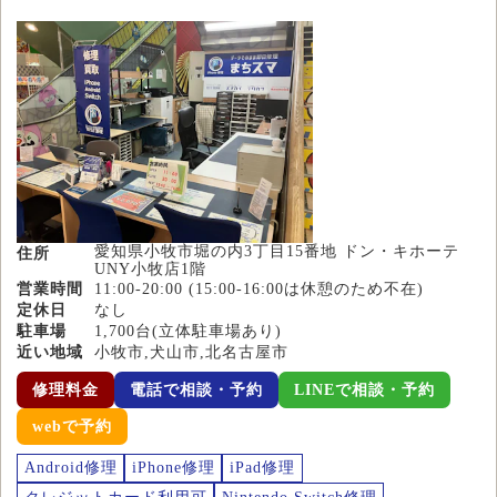
愛知県小牧市堀の内3丁目15番地 ドン・キホーテ
住所
UNY小牧店1階
営業時間
11:00-20:00 (15:00-16:00は休憩のため不在)
定休日
なし
駐車場
1,700台(立体駐車場あり)
近い地域
小牧市,犬山市,北名古屋市
修理料金
電話で相談・予約
LINEで相談・予約
webで予約
Android修理
iPhone修理
iPad修理