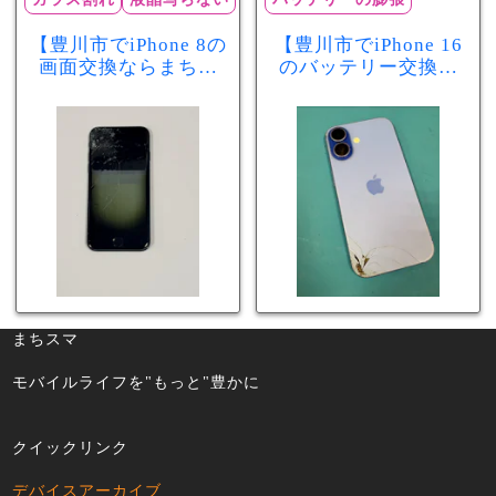
【豊川市でiPhone 8の
【豊川市でiPhone 16
画面交換ならまちス
のバッテリー交換な
マ豊川店】画面割
らまちスマ豊川店】
れ・液晶不良も当日
少し膨張したバッテ
60分で修理可能！
リーも当日90分で安
心修理！
まちスマ
モバイルライフを"もっと"豊かに
クイックリンク
デバイスアーカイブ