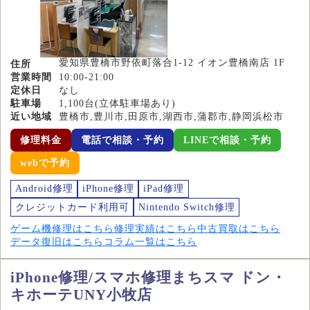
愛知県豊橋市野依町落合1-12 イオン豊橋南店 1F
住所
営業時間
10:00-21:00
定休日
なし
駐車場
1,100台(立体駐車場あり)
近い地域
豊橋市,豊川市,田原市,湖西市,蒲郡市,静岡浜松市
修理料金
電話で相談・予約
LINEで相談・予約
webで予約
Android修理
iPhone修理
iPad修理
クレジットカード利用可
Nintendo Switch修理
ゲーム機修理はこちら
修理実績はこちら
中古買取はこちら
データ復旧はこちら
コラム一覧はこちら
iPhone修理/スマホ修理まちスマ ドン・
キホーテUNY小牧店