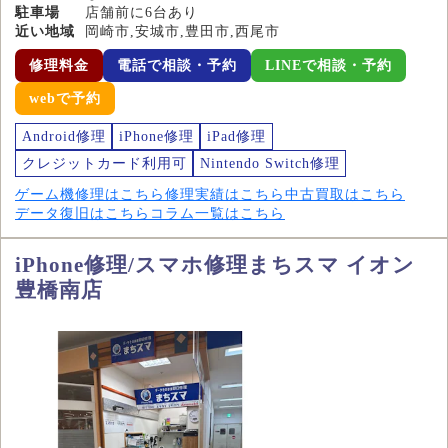
駐車場
店舗前に6台あり
近い地域
岡崎市,安城市,豊田市,西尾市
修理料金
電話で相談・予約
LINEで相談・予約
webで予約
Android修理
iPhone修理
iPad修理
クレジットカード利用可
Nintendo Switch修理
ゲーム機修理はこちら
修理実績はこちら
中古買取はこちら
データ復旧はこちら
コラム一覧はこちら
iPhone修理/スマホ修理まちスマ イオン
豊橋南店