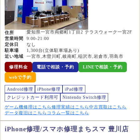
愛知県一宮市両郷町1丁目2 テラスウォーク一宮2F
住所
営業時間
9:00-21:00
定休日
なし
駐車場
1,300台(立体駐車場あり)
近い地域
一宮市,木曽川町,岐南町,稲沢市,岩倉市,羽島市
修理料金
電話で相談・予約
LINEで相談・予約
webで予約
Android修理
iPhone修理
iPad修理
クレジットカード利用可
Nintendo Switch修理
ゲーム機修理はこちら
修理実績はこちら
中古買取はこちら
データ復旧はこちら
コラム一覧はこちら
iPhone修理/スマホ修理まちスマ 豊川店