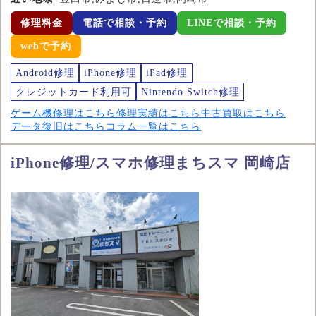
修理料金
電話で相談・予約
LINEで相談・予約
webで予約
Android修理
iPhone修理
iPad修理
クレジットカード利用可
Nintendo Switch修理
ゲーム機修理はこちら
修理実績はこちら
中古買取はこちら
データ復旧はこちら
コラム一覧はこちら
iPhone修理/スマホ修理まちスマ 岡崎店