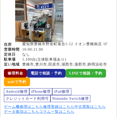
愛知県豊橋市野依町落合1-12 イオン豊橋南店 1F
住所
営業時間
10:00-21:00
定休日
なし
駐車場
1,100台(立体駐車場あり)
近い地域
豊橋市,豊川市,田原市,湖西市,蒲郡市,静岡浜松市
修理料金
電話で相談・予約
LINEで相談・予約
webで予約
Android修理
iPhone修理
iPad修理
クレジットカード利用可
Nintendo Switch修理
ゲーム機修理はこちら
修理実績はこちら
中古買取はこちら
データ復旧はこちら
コラム一覧はこちら