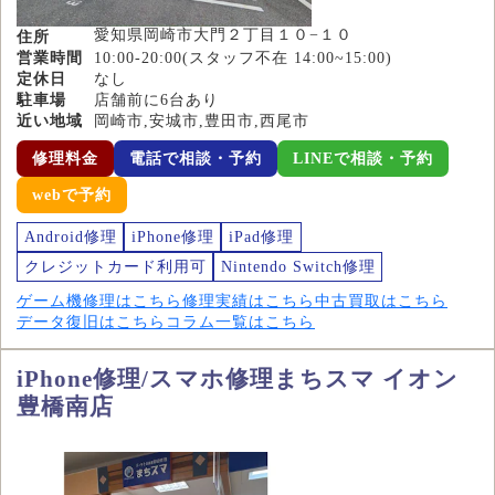
愛知県岡崎市大門２丁目１０−１０
住所
営業時間
10:00-20:00(スタッフ不在 14:00~15:00)
定休日
なし
駐車場
店舗前に6台あり
近い地域
岡崎市,安城市,豊田市,西尾市
修理料金
電話で相談・予約
LINEで相談・予約
webで予約
Android修理
iPhone修理
iPad修理
クレジットカード利用可
Nintendo Switch修理
ゲーム機修理はこちら
修理実績はこちら
中古買取はこちら
データ復旧はこちら
コラム一覧はこちら
iPhone修理/スマホ修理まちスマ イオン
豊橋南店