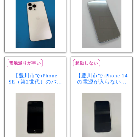
分で改善
まで復旧しました
電池減りが早い
起動しない
【豊川市でiPhone
【豊川市でiPhone 14
SE（第2世代）のバッ
の電源が入らない修
テリー交換ならまち
理ならまちスマ豊川
スマ豊川店】電池の
店】バッテリー交換
減りが早い症状も当
で復旧するケースも
日60分で改善！
あります！