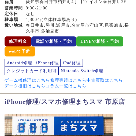
愛知県春日井市柏井町4丁目17 イオン春日井店3F
住所
営業時間
9:00-21:00
定休日
なし
駐車場
1,800台(立体駐車場あり)
近い地域
春日井市,勝川,瀬戸市,名古屋市守山区,尾張旭市,長
久手市,多治見市
修理料金
電話で相談・予約
LINEで相談・予約
webで予約
Android修理
iPhone修理
iPad修理
クレジットカード利用可
Nintendo Switch修理
ゲーム機修理はこちら
修理実績はこちら
中古買取はこちら
データ復旧はこちら
コラム一覧はこちら
iPhone修理/スマホ修理まちスマ 市原店