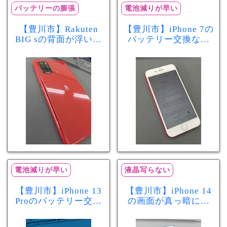
バッテリーの膨張
電池減りが早い
【豊川市】Rakuten
【豊川市】iPhone 7の
BIG sの背面が浮いて
バッテリー交換なら
きた…それはバッテ
まちスマ豊川店へ！
リー膨張のサインか
最大容量70％で電池
もしれません！バッ
の減りが早い症状も
テリー交換修理事例
当日60分で改善
電池減りが早い
液晶写らない
【豊川市】iPhone 13
【豊川市】iPhone 14
Proのバッテリー交換
の画面が真っ暗に…
を実施！電池の減り
画面交換で当日60分
が早い症状も当日90
修理！データそのま