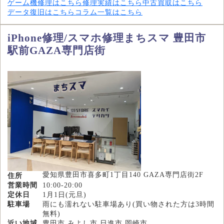
ゲーム機修理はこちら
修理実績はこちら
中古買取はこちら
データ復旧はこちら
コラム一覧はこちら
iPhone修理/スマホ修理まちスマ 豊田市
駅前GAZA専門店街
愛知県豊田市喜多町1丁目140 GAZA専門店街2F
住所
営業時間
10:00-20:00
定休日
1月1日(元旦)
駐車場
雨にも濡れない駐車場あり(買い物された方は3時間
無料)
近い地域
豊田市,みよし市,日進市,岡崎市