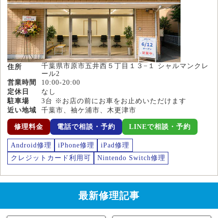
千葉県市原市五井西５丁目１３−１ シャルマンクレ
住所
ール2
営業時間
10:00-20:00
定休日
なし
駐車場
3台 ※お店の前にお車をお止めいただけます
近い地域
千葉市、袖ケ浦市、木更津市
修理料金
電話で相談・予約
LINEで相談・予約
Android修理
iPhone修理
iPad修理
クレジットカード利用可
Nintendo Switch修理
最新修理記事