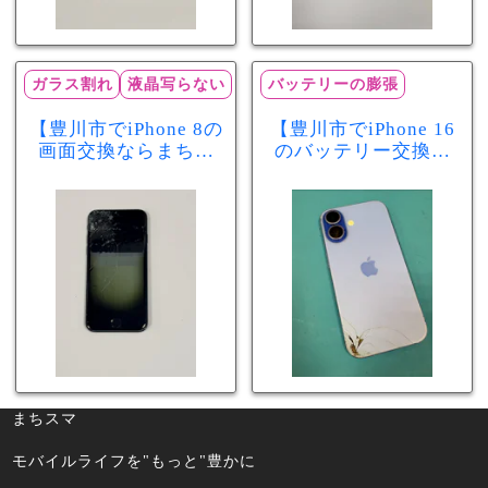
ガラス割れ
液晶写らない
バッテリーの膨張
【豊川市でiPhone 8の
【豊川市でiPhone 16
画面交換ならまちス
のバッテリー交換な
マ豊川店】画面割
らまちスマ豊川店】
れ・液晶不良も当日
少し膨張したバッテ
60分で修理可能！
リーも当日90分で安
心修理！
まちスマ
モバイルライフを"もっと"豊かに