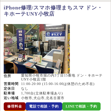
iPhone修理/スマホ修理まちスマ ドン・
キホーテUNY小牧店
愛知県小牧市堀の内3丁目15番地 ドン・キホーテ
住所
UNY小牧店1階
営業時間
11:00-20:00 (15:00-16:00は休憩のため不在)
定休日
なし
駐車場
1,700台(立体駐車場あり)
近い地域
小牧市,犬山市,北名古屋市
修理料金
電話で相談・予約
LINEで相談・予約