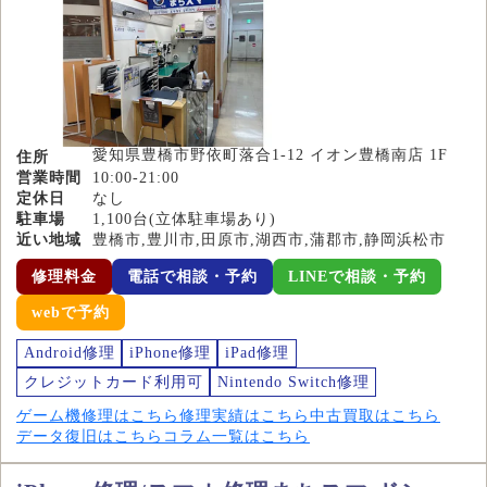
愛知県豊橋市野依町落合1-12 イオン豊橋南店 1F
住所
営業時間
10:00-21:00
定休日
なし
駐車場
1,100台(立体駐車場あり)
近い地域
豊橋市,豊川市,田原市,湖西市,蒲郡市,静岡浜松市
修理料金
電話で相談・予約
LINEで相談・予約
webで予約
Android修理
iPhone修理
iPad修理
クレジットカード利用可
Nintendo Switch修理
ゲーム機修理はこちら
修理実績はこちら
中古買取はこちら
データ復旧はこちら
コラム一覧はこちら