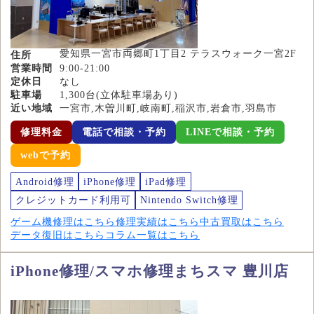
愛知県一宮市両郷町1丁目2 テラスウォーク一宮2F
住所
営業時間
9:00-21:00
定休日
なし
駐車場
1,300台(立体駐車場あり)
近い地域
一宮市,木曽川町,岐南町,稲沢市,岩倉市,羽島市
修理料金
電話で相談・予約
LINEで相談・予約
webで予約
Android修理
iPhone修理
iPad修理
クレジットカード利用可
Nintendo Switch修理
ゲーム機修理はこちら
修理実績はこちら
中古買取はこちら
データ復旧はこちら
コラム一覧はこちら
iPhone修理/スマホ修理まちスマ 豊川店