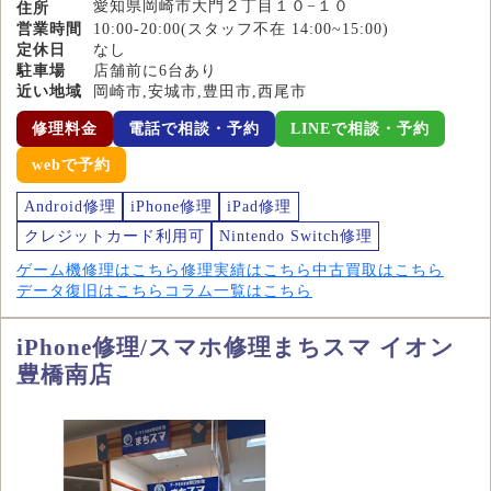
愛知県岡崎市大門２丁目１０−１０
住所
営業時間
10:00-20:00(スタッフ不在 14:00~15:00)
定休日
なし
駐車場
店舗前に6台あり
近い地域
岡崎市,安城市,豊田市,西尾市
修理料金
電話で相談・予約
LINEで相談・予約
webで予約
Android修理
iPhone修理
iPad修理
クレジットカード利用可
Nintendo Switch修理
ゲーム機修理はこちら
修理実績はこちら
中古買取はこちら
データ復旧はこちら
コラム一覧はこちら
iPhone修理/スマホ修理まちスマ イオン
豊橋南店