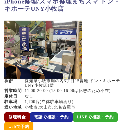
iPhone修理/スマホ修理まちスマ ドン・
キホーテUNY小牧店
愛知県小牧市堀の内3丁目15番地 ドン・キホーテ
住所
UNY小牧店1階
営業時間
11:00-20:00 (15:00-16:00は休憩のため不在)
定休日
なし
駐車場
1,700台(立体駐車場あり)
近い地域
小牧市,犬山市,北名古屋市
修理料金
電話で相談・予約
LINEで相談・予約
webで予約