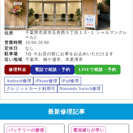
千葉県市原市五井西５丁目１３−１ シャルマンクレ
住所
ール2
営業時間
10:00-20:00
定休日
なし
駐車場
3台 ※お店の前にお車をお止めいただけます
近い地域
千葉市、袖ケ浦市、木更津市
修理料金
電話で相談・予約
LINEで相談・予約
Android修理
iPhone修理
iPad修理
クレジットカード利用可
Nintendo Switch修理
最新修理記事
バッテリーの膨張
電池減りが早い