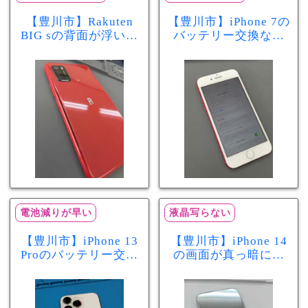
【豊川市】Rakuten
【豊川市】iPhone 7の
BIG sの背面が浮いて
バッテリー交換なら
きた…それはバッテ
まちスマ豊川店へ！
リー膨張のサインか
最大容量70％で電池
もしれません！バッ
の減りが早い症状も
テリー交換修理事例
当日60分で改善
電池減りが早い
液晶写らない
【豊川市】iPhone 13
【豊川市】iPhone 14
Proのバッテリー交換
の画面が真っ暗に…
を実施！電池の減り
画面交換で当日60分
が早い症状も当日90
修理！データそのま
分で改善
まで復旧しました