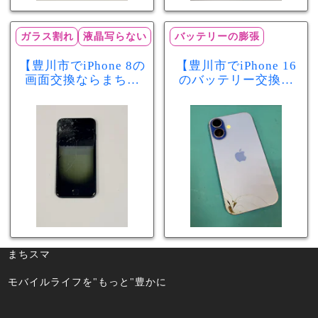
ガラス割れ
液晶写らない
バッテリーの膨張
【豊川市でiPhone 8の
【豊川市でiPhone 16
画面交換ならまちス
のバッテリー交換な
マ豊川店】画面割
らまちスマ豊川店】
れ・液晶不良も当日
少し膨張したバッテ
60分で修理可能！
リーも当日90分で安
心修理！
まちスマ
モバイルライフを"もっと"豊かに