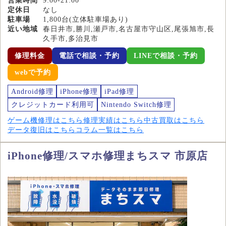
営業時間
9:00-21:00
定休日
なし
駐車場
1,800台(立体駐車場あり)
近い地域
春日井市,勝川,瀬戸市,名古屋市守山区,尾張旭市,長
久手市,多治見市
修理料金
電話で相談・予約
LINEで相談・予約
webで予約
Android修理
iPhone修理
iPad修理
クレジットカード利用可
Nintendo Switch修理
ゲーム機修理はこちら
修理実績はこちら
中古買取はこちら
データ復旧はこちら
コラム一覧はこちら
iPhone修理/スマホ修理まちスマ 市原店