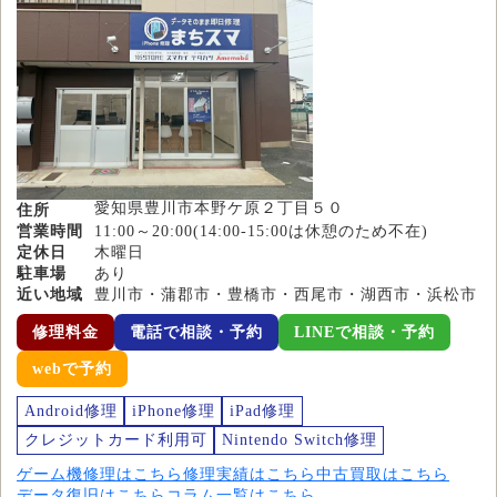
愛知県豊川市本野ケ原２丁目５０
住所
営業時間
11:00～20:00(14:00-15:00は休憩のため不在)
定休日
木曜日
駐車場
あり
近い地域
豊川市・蒲郡市・豊橋市・西尾市・湖西市・浜松市
修理料金
電話で相談・予約
LINEで相談・予約
webで予約
Android修理
iPhone修理
iPad修理
クレジットカード利用可
Nintendo Switch修理
ゲーム機修理はこちら
修理実績はこちら
中古買取はこちら
データ復旧はこちら
コラム一覧はこちら