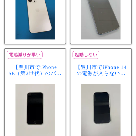
電池減りが早い
起動しない
【豊川市でiPhone
【豊川市でiPhone 14
SE（第2世代）のバッ
の電源が入らない修
テリー交換ならまち
理ならまちスマ豊川
スマ豊川店】電池の
店】バッテリー交換
減りが早い症状も当
で復旧するケースも
日60分で改善！
あります！