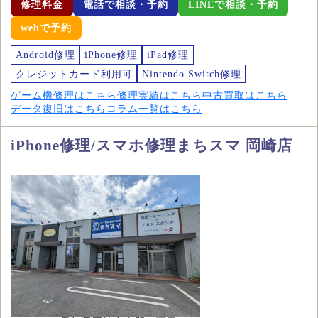
修理料金
電話で相談・予約
LINEで相談・予約
webで予約
Android修理
iPhone修理
iPad修理
クレジットカード利用可
Nintendo Switch修理
ゲーム機修理はこちら
修理実績はこちら
中古買取はこちら
データ復旧はこちら
コラム一覧はこちら
iPhone修理/スマホ修理まちスマ 岡崎店