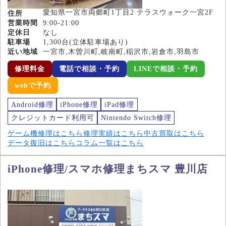
愛知県一宮市両郷町1丁目2 テラスウォーク一宮2F
住所
営業時間
9:00-21:00
定休日
なし
駐車場
1,300台(立体駐車場あり)
近い地域
一宮市,木曽川町,岐南町,稲沢市,岩倉市,羽島市
修理料金
電話で相談・予約
LINEで相談・予約
webで予約
Android修理
iPhone修理
iPad修理
クレジットカード利用可
Nintendo Switch修理
ゲーム機修理はこちら
修理実績はこちら
中古買取はこちら
データ復旧はこちら
コラム一覧はこちら
iPhone修理/スマホ修理まちスマ 豊川店