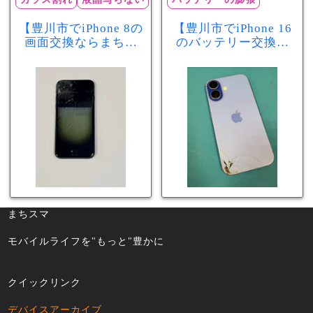
【豊川市でiPhone 8の
【豊川市でiPhone 16
画面交換ならまちス
のバッテリー交換な
マ豊川店】画面割
らまちスマ豊川店】
れ・液晶不良も当日
少し膨張したバッテ
60分で修理可能！
リーも当日90分で安
心修理！
まちスマ
モバイルライフを"もっと"豊かに
クイックリンク
デバイスアーカイブ