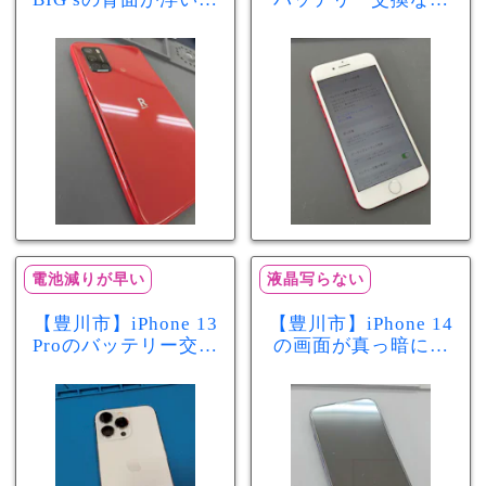
きた…それはバッテ
まちスマ豊川店へ！
リー膨張のサインか
最大容量70％で電池
もしれません！バッ
の減りが早い症状も
テリー交換修理事例
当日60分で改善
電池減りが早い
液晶写らない
【豊川市】iPhone 13
【豊川市】iPhone 14
Proのバッテリー交換
の画面が真っ暗に…
を実施！電池の減り
画面交換で当日60分
が早い症状も当日90
修理！データそのま
分で改善
まで復旧しました