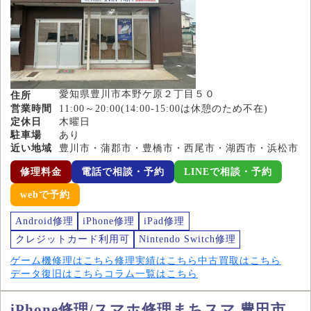
愛知県豊川市本野ケ原２丁目５０
住所
営業時間
11:00～20:00(14:00-15:00は休憩のため不在)
定休日
木曜日
駐車場
あり
近い地域
豊川市・蒲郡市・豊橋市・西尾市・湖西市・浜松市
修理料金
電話で相談・予約
LINEで相談・予約
webで予約
Android修理
iPhone修理
iPad修理
クレジットカード利用可
Nintendo Switch修理
ゲーム機修理はこちら
修理実績はこちら
中古買取はこちら
データ復旧はこちら
コラム一覧はこちら
iPhone修理/スマホ修理まちスマ 豊田市