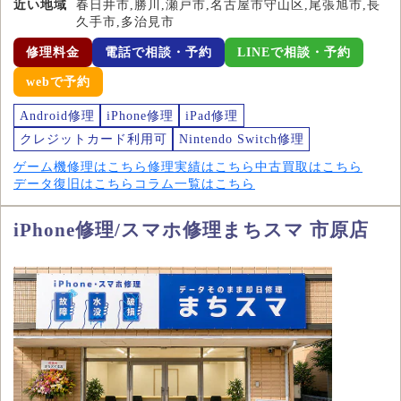
近い地域
春日井市,勝川,瀬戸市,名古屋市守山区,尾張旭市,長
久手市,多治見市
修理料金
電話で相談・予約
LINEで相談・予約
webで予約
Android修理
iPhone修理
iPad修理
クレジットカード利用可
Nintendo Switch修理
ゲーム機修理はこちら
修理実績はこちら
中古買取はこちら
データ復旧はこちら
コラム一覧はこちら
iPhone修理/スマホ修理まちスマ 市原店