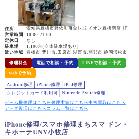
愛知県豊橋市野依町落合1-12 イオン豊橋南店 1F
住所
営業時間
10:00-21:00
定休日
なし
駐車場
1,100台(立体駐車場あり)
近い地域
豊橋市,豊川市,田原市,湖西市,蒲郡市,静岡浜松市
修理料金
電話で相談・予約
LINEで相談・予約
webで予約
Android修理
iPhone修理
iPad修理
クレジットカード利用可
Nintendo Switch修理
ゲーム機修理はこちら
修理実績はこちら
中古買取はこちら
データ復旧はこちら
コラム一覧はこちら
iPhone修理/スマホ修理まちスマ ドン・
キホーテUNY小牧店