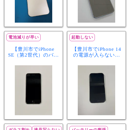
電池減りが早い
起動しない
【豊川市でiPhone
【豊川市でiPhone 14
SE（第2世代）のバッ
の電源が入らない修
テリー交換ならまち
理ならまちスマ豊川
スマ豊川店】電池の
店】バッテリー交換
減りが早い症状も当
で復旧するケースも
日60分で改善！
あります！
ガラス割れ
液晶写らない
バッテリーの膨張