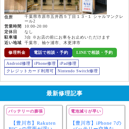
千葉県市原市五井西５丁目１３−１ シャルマンクレ
住所
ール2
営業時間
10:00-20:00
定休日
なし
駐車場
3台 ※お店の前にお車をお止めいただけます
近い地域
千葉市、袖ケ浦市、木更津市
修理料金
電話で相談・予約
LINEで相談・予約
Android修理
iPhone修理
iPad修理
クレジットカード利用可
Nintendo Switch修理
最新修理記事
バッテリーの膨張
電池減りが早い
【豊川市】Rakuten
【豊川市】iPhone 7の
BIG sの背面が浮いて
バッテリー交換なら