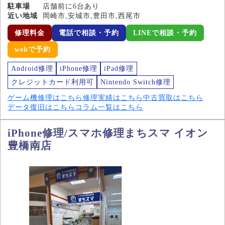
駐車場
店舗前に6台あり
近い地域
岡崎市,安城市,豊田市,西尾市
修理料金
電話で相談・予約
LINEで相談・予約
webで予約
Android修理
iPhone修理
iPad修理
クレジットカード利用可
Nintendo Switch修理
ゲーム機修理はこちら
修理実績はこちら
中古買取はこちら
データ復旧はこちら
コラム一覧はこちら
iPhone修理/スマホ修理まちスマ イオン
豊橋南店