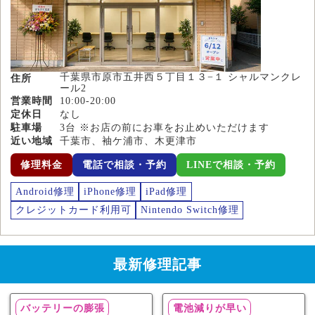
千葉県市原市五井西５丁目１３−１ シャルマンクレ
住所
ール2
営業時間
10:00-20:00
定休日
なし
駐車場
3台 ※お店の前にお車をお止めいただけます
近い地域
千葉市、袖ケ浦市、木更津市
修理料金
電話で相談・予約
LINEで相談・予約
Android修理
iPhone修理
iPad修理
クレジットカード利用可
Nintendo Switch修理
最新修理記事
バッテリーの膨張
電池減りが早い