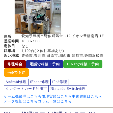
愛知県豊橋市野依町落合1-12 イオン豊橋南店 1F
住所
営業時間
10:00-21:00
定休日
なし
駐車場
1,100台(立体駐車場あり)
近い地域
豊橋市,豊川市,田原市,湖西市,蒲郡市,静岡浜松市
修理料金
電話で相談・予約
LINEで相談・予約
webで予約
Android修理
iPhone修理
iPad修理
クレジットカード利用可
Nintendo Switch修理
ゲーム機修理はこちら
修理実績はこちら
中古買取はこちら
データ復旧はこちら
コラム一覧はこちら