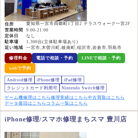
愛知県一宮市両郷町1丁目2 テラスウォーク一宮2F
住所
営業時間
9:00-21:00
定休日
なし
駐車場
1,300台(立体駐車場あり)
近い地域
一宮市,木曽川町,岐南町,稲沢市,岩倉市,羽島市
修理料金
電話で相談・予約
LINEで相談・予約
webで予約
Android修理
iPhone修理
iPad修理
クレジットカード利用可
Nintendo Switch修理
ゲーム機修理はこちら
修理実績はこちら
中古買取はこちら
データ復旧はこちら
コラム一覧はこちら
iPhone修理/スマホ修理まちスマ 豊川店