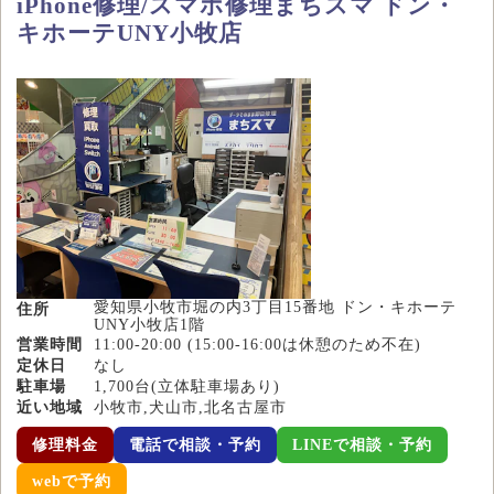
iPhone修理/スマホ修理まちスマ ドン・
キホーテUNY小牧店
愛知県小牧市堀の内3丁目15番地 ドン・キホーテ
住所
UNY小牧店1階
営業時間
11:00-20:00 (15:00-16:00は休憩のため不在)
定休日
なし
駐車場
1,700台(立体駐車場あり)
近い地域
小牧市,犬山市,北名古屋市
修理料金
電話で相談・予約
LINEで相談・予約
webで予約