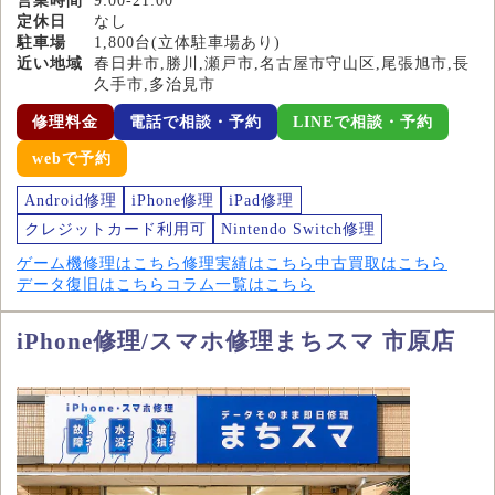
営業時間
9:00-21:00
定休日
なし
駐車場
1,800台(立体駐車場あり)
近い地域
春日井市,勝川,瀬戸市,名古屋市守山区,尾張旭市,長
久手市,多治見市
修理料金
電話で相談・予約
LINEで相談・予約
webで予約
Android修理
iPhone修理
iPad修理
クレジットカード利用可
Nintendo Switch修理
ゲーム機修理はこちら
修理実績はこちら
中古買取はこちら
データ復旧はこちら
コラム一覧はこちら
iPhone修理/スマホ修理まちスマ 市原店