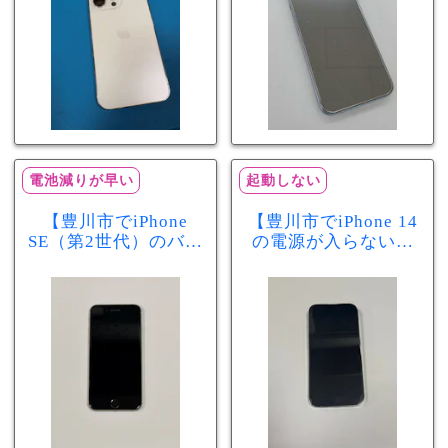
電池減りが早い
起動しない
【豊川市でiPhone
【豊川市でiPhone 14
SE（第2世代）のバッ
の電源が入らない修
テリー交換ならまち
理ならまちスマ豊川
スマ豊川店】電池の
店】バッテリー交換
減りが早い症状も当
で復旧するケースも
日60分で改善！
あります！