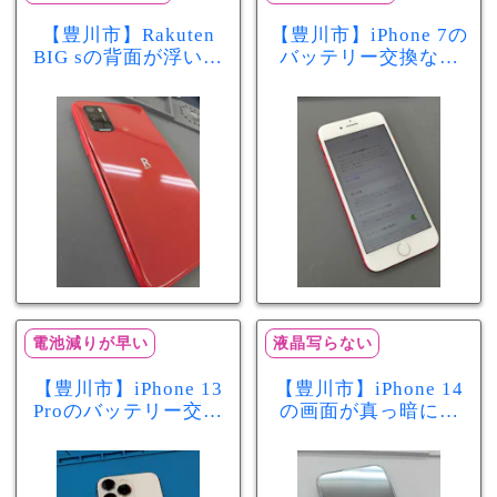
【豊川市】Rakuten
【豊川市】iPhone 7の
BIG sの背面が浮いて
バッテリー交換なら
きた…それはバッテ
まちスマ豊川店へ！
リー膨張のサインか
最大容量70％で電池
もしれません！バッ
の減りが早い症状も
テリー交換修理事例
当日60分で改善
電池減りが早い
液晶写らない
【豊川市】iPhone 13
【豊川市】iPhone 14
Proのバッテリー交換
の画面が真っ暗に…
を実施！電池の減り
画面交換で当日60分
が早い症状も当日90
修理！データそのま
分で改善
まで復旧しました