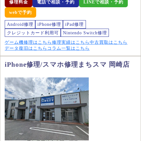
修理料金
電話で相談・予約
LINEで相談・予約
webで予約
Android修理
iPhone修理
iPad修理
クレジットカード利用可
Nintendo Switch修理
ゲーム機修理はこちら
修理実績はこちら
中古買取はこちら
データ復旧はこちら
コラム一覧はこちら
iPhone修理/スマホ修理まちスマ 岡崎店