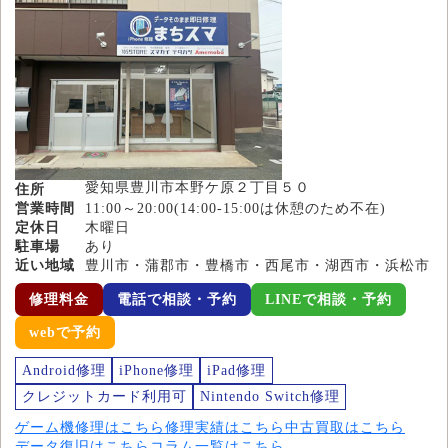
愛知県豊川市本野ケ原２丁目５０
住所
営業時間
11:00～20:00(14:00-15:00は休憩のため不在)
定休日
木曜日
駐車場
あり
近い地域
豊川市・蒲郡市・豊橋市・西尾市・湖西市・浜松市
修理料金
電話で相談・予約
LINEで相談・予約
webで予約
Android修理
iPhone修理
iPad修理
クレジットカード利用可
Nintendo Switch修理
ゲーム機修理はこちら
修理実績はこちら
中古買取はこちら
データ復旧はこちら
コラム一覧はこちら