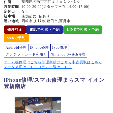
愛知県岡崎市大門２丁目１０−１０
住所
営業時間
10:00-20:00(スタッフ不在 14:00~15:00)
定休日
なし
駐車場
店舗前に6台あり
近い地域
岡崎市,安城市,豊田市,西尾市
修理料金
電話で相談・予約
LINEで相談・予約
webで予約
Android修理
iPhone修理
iPad修理
クレジットカード利用可
Nintendo Switch修理
ゲーム機修理はこちら
修理実績はこちら
中古買取はこちら
データ復旧はこちら
コラム一覧はこちら
iPhone修理/スマホ修理まちスマ イオン
豊橋南店