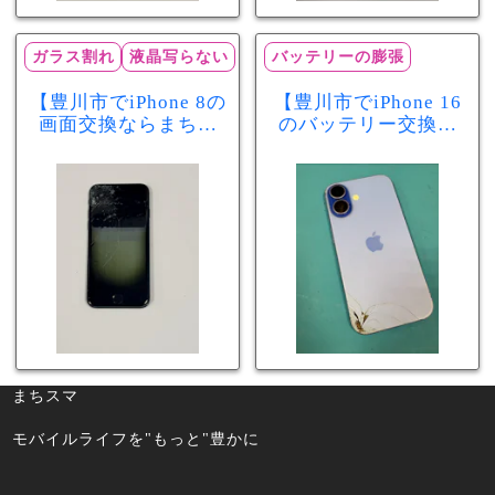
ガラス割れ
液晶写らない
バッテリーの膨張
【豊川市でiPhone 8の
【豊川市でiPhone 16
画面交換ならまちス
のバッテリー交換な
マ豊川店】画面割
らまちスマ豊川店】
れ・液晶不良も当日
少し膨張したバッテ
60分で修理可能！
リーも当日90分で安
心修理！
まちスマ
モバイルライフを"もっと"豊かに