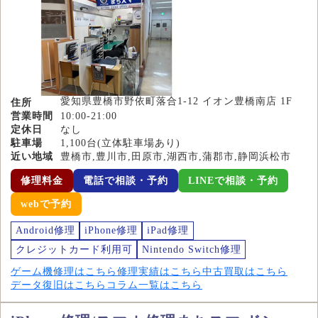
愛知県豊橋市野依町落合1-12 イオン豊橋南店 1F
住所
営業時間
10:00-21:00
定休日
なし
駐車場
1,100台(立体駐車場あり)
近い地域
豊橋市,豊川市,田原市,湖西市,蒲郡市,静岡浜松市
修理料金
電話で相談・予約
LINEで相談・予約
webで予約
Android修理
iPhone修理
iPad修理
クレジットカード利用可
Nintendo Switch修理
ゲーム機修理はこちら
修理実績はこちら
中古買取はこちら
データ復旧はこちら
コラム一覧はこちら