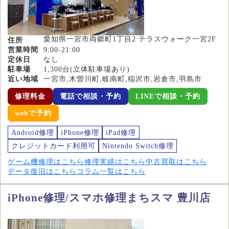
愛知県一宮市両郷町1丁目2 テラスウォーク一宮2F
住所
営業時間
9:00-21:00
定休日
なし
駐車場
1,300台(立体駐車場あり)
近い地域
一宮市,木曽川町,岐南町,稲沢市,岩倉市,羽島市
修理料金
電話で相談・予約
LINEで相談・予約
webで予約
Android修理
iPhone修理
iPad修理
クレジットカード利用可
Nintendo Switch修理
ゲーム機修理はこちら
修理実績はこちら
中古買取はこちら
データ復旧はこちら
コラム一覧はこちら
iPhone修理/スマホ修理まちスマ 豊川店