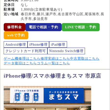
営業時間
9:00-21:00
定休日
なし
駐車場
1,800台(立体駐車場あり)
近い地域
春日井市,勝川,瀬戸市,名古屋市守山区,尾張旭市,長
久手市,多治見市
修理料金
電話で相談・予約
LINEで相談・予約
webで予約
Android修理
iPhone修理
iPad修理
クレジットカード利用可
Nintendo Switch修理
ゲーム機修理はこちら
修理実績はこちら
中古買取はこちら
データ復旧はこちら
コラム一覧はこちら
iPhone修理/スマホ修理まちスマ 市原店