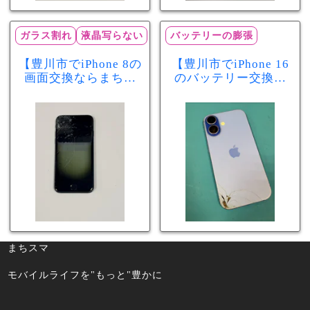
ガラス割れ
液晶写らない
バッテリーの膨張
【豊川市でiPhone 8の
【豊川市でiPhone 16
画面交換ならまちス
のバッテリー交換な
マ豊川店】画面割
らまちスマ豊川店】
れ・液晶不良も当日
少し膨張したバッテ
60分で修理可能！
リーも当日90分で安
心修理！
まちスマ
モバイルライフを"もっと"豊かに