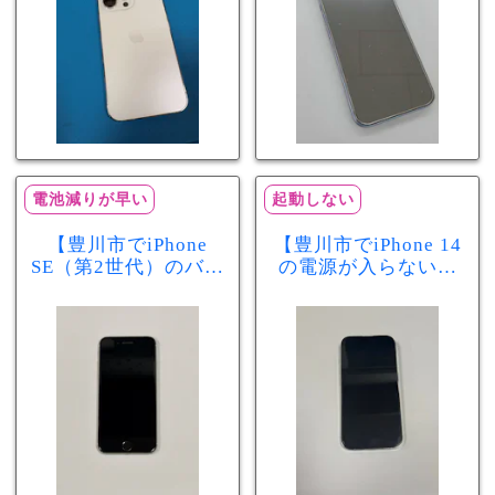
電池減りが早い
起動しない
【豊川市でiPhone
【豊川市でiPhone 14
SE（第2世代）のバッ
の電源が入らない修
テリー交換ならまち
理ならまちスマ豊川
スマ豊川店】電池の
店】バッテリー交換
減りが早い症状も当
で復旧するケースも
日60分で改善！
あります！