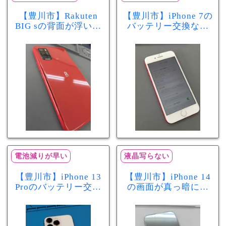
【豊川市】Rakuten
【豊川市】iPhone 7の
BIG sの背面が浮いて
バッテリー交換なら
きた…それはバッテ
まちスマ豊川店へ！
リー膨張のサインか
最大容量70％で電池
もしれません！バッ
の減りが早い症状も
テリー交換修理事例
当日60分で改善
電池減りが早い
液晶写らない
【豊川市】iPhone 13
【豊川市】iPhone 14
Proのバッテリー交換
の画面が真っ暗に…
を実施！電池の減り
画面交換で当日60分
が早い症状も当日90
修理！データそのま
分で改善
まで復旧しました