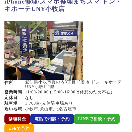
iPhone修理/スマホ修理まちスマ ドン・
キホーテUNY小牧店
愛知県小牧市堀の内3丁目15番地 ドン・キホーテ
住所
UNY小牧店1階
営業時間
11:00-20:00 (15:00-16:00は休憩のため不在)
定休日
なし
駐車場
1,700台(立体駐車場あり)
近い地域
小牧市,犬山市,北名古屋市
修理料金
電話で相談・予約
LINEで相談・予約
webで予約