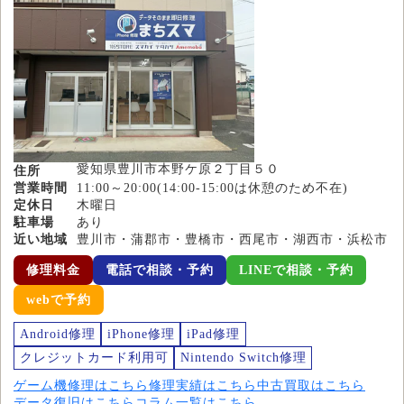
愛知県豊川市本野ケ原２丁目５０
住所
営業時間
11:00～20:00(14:00-15:00は休憩のため不在)
定休日
木曜日
駐車場
あり
近い地域
豊川市・蒲郡市・豊橋市・西尾市・湖西市・浜松市
修理料金
電話で相談・予約
LINEで相談・予約
webで予約
Android修理
iPhone修理
iPad修理
クレジットカード利用可
Nintendo Switch修理
ゲーム機修理はこちら
修理実績はこちら
中古買取はこちら
データ復旧はこちら
コラム一覧はこちら