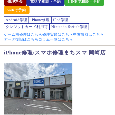
修理料金
電話で相談・予約
LINEで相談・予約
webで予約
Android修理
iPhone修理
iPad修理
クレジットカード利用可
Nintendo Switch修理
ゲーム機修理はこちら
修理実績はこちら
中古買取はこちら
データ復旧はこちら
コラム一覧はこちら
iPhone修理/スマホ修理まちスマ 岡崎店