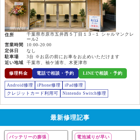
千葉県市原市五井西５丁目１３−１ シャルマンクレ
住所
ール2
営業時間
10:00-20:00
定休日
なし
駐車場
3台 ※お店の前にお車をお止めいただけます
近い地域
千葉市、袖ケ浦市、木更津市
修理料金
電話で相談・予約
LINEで相談・予約
Android修理
iPhone修理
iPad修理
クレジットカード利用可
Nintendo Switch修理
最新修理記事
バッテリーの膨張
電池減りが早い