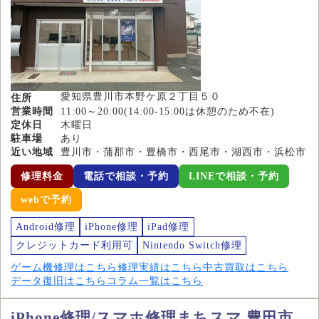
愛知県豊川市本野ケ原２丁目５０
住所
営業時間
11:00～20:00(14:00-15:00は休憩のため不在)
定休日
木曜日
駐車場
あり
近い地域
豊川市・蒲郡市・豊橋市・西尾市・湖西市・浜松市
修理料金
電話で相談・予約
LINEで相談・予約
webで予約
Android修理
iPhone修理
iPad修理
クレジットカード利用可
Nintendo Switch修理
ゲーム機修理はこちら
修理実績はこちら
中古買取はこちら
データ復旧はこちら
コラム一覧はこちら
iPhone修理/スマホ修理まちスマ 豊田市