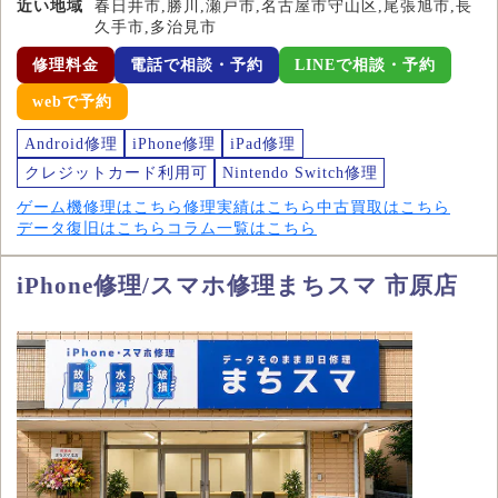
近い地域
春日井市,勝川,瀬戸市,名古屋市守山区,尾張旭市,長
久手市,多治見市
修理料金
電話で相談・予約
LINEで相談・予約
webで予約
Android修理
iPhone修理
iPad修理
クレジットカード利用可
Nintendo Switch修理
ゲーム機修理はこちら
修理実績はこちら
中古買取はこちら
データ復旧はこちら
コラム一覧はこちら
iPhone修理/スマホ修理まちスマ 市原店