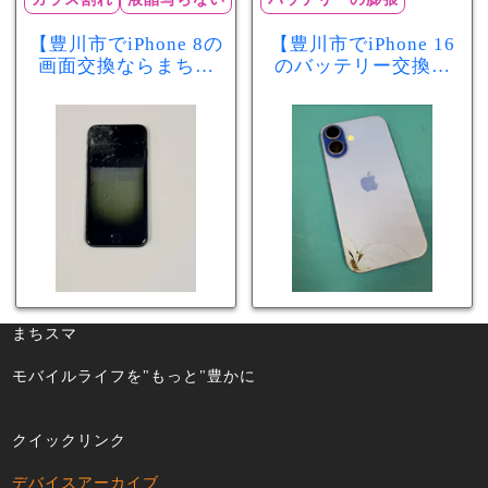
【豊川市でiPhone 8の
【豊川市でiPhone 16
画面交換ならまちス
のバッテリー交換な
マ豊川店】画面割
らまちスマ豊川店】
れ・液晶不良も当日
少し膨張したバッテ
60分で修理可能！
リーも当日90分で安
心修理！
まちスマ
モバイルライフを"もっと"豊かに
クイックリンク
デバイスアーカイブ