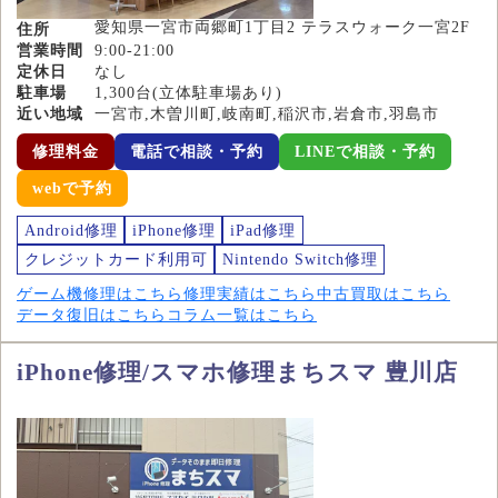
愛知県一宮市両郷町1丁目2 テラスウォーク一宮2F
住所
営業時間
9:00-21:00
定休日
なし
駐車場
1,300台(立体駐車場あり)
近い地域
一宮市,木曽川町,岐南町,稲沢市,岩倉市,羽島市
修理料金
電話で相談・予約
LINEで相談・予約
webで予約
Android修理
iPhone修理
iPad修理
クレジットカード利用可
Nintendo Switch修理
ゲーム機修理はこちら
修理実績はこちら
中古買取はこちら
データ復旧はこちら
コラム一覧はこちら
iPhone修理/スマホ修理まちスマ 豊川店