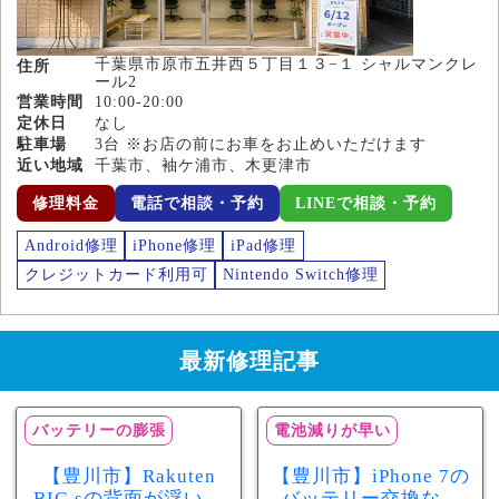
千葉県市原市五井西５丁目１３−１ シャルマンクレ
住所
ール2
営業時間
10:00-20:00
定休日
なし
駐車場
3台 ※お店の前にお車をお止めいただけます
近い地域
千葉市、袖ケ浦市、木更津市
修理料金
電話で相談・予約
LINEで相談・予約
Android修理
iPhone修理
iPad修理
クレジットカード利用可
Nintendo Switch修理
最新修理記事
バッテリーの膨張
電池減りが早い
【豊川市】Rakuten
【豊川市】iPhone 7の
BIG sの背面が浮いて
バッテリー交換なら