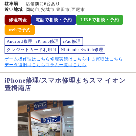
駐車場
店舗前に6台あり
近い地域
岡崎市,安城市,豊田市,西尾市
修理料金
電話で相談・予約
LINEで相談・予約
webで予約
Android修理
iPhone修理
iPad修理
クレジットカード利用可
Nintendo Switch修理
ゲーム機修理はこちら
修理実績はこちら
中古買取はこちら
データ復旧はこちら
コラム一覧はこちら
iPhone修理/スマホ修理まちスマ イオン
豊橋南店