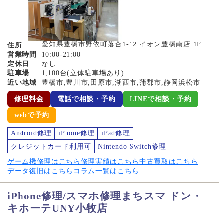
愛知県豊橋市野依町落合1-12 イオン豊橋南店 1F
住所
営業時間
10:00-21:00
定休日
なし
駐車場
1,100台(立体駐車場あり)
近い地域
豊橋市,豊川市,田原市,湖西市,蒲郡市,静岡浜松市
修理料金
電話で相談・予約
LINEで相談・予約
webで予約
Android修理
iPhone修理
iPad修理
クレジットカード利用可
Nintendo Switch修理
ゲーム機修理はこちら
修理実績はこちら
中古買取はこちら
データ復旧はこちら
コラム一覧はこちら
iPhone修理/スマホ修理まちスマ ドン・
キホーテUNY小牧店