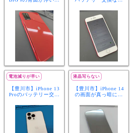
きた…それはバッテ
まちスマ豊川店へ！
リー膨張のサインか
最大容量70％で電池
もしれません！バッ
の減りが早い症状も
テリー交換修理事例
当日60分で改善
電池減りが早い
液晶写らない
【豊川市】iPhone 13
【豊川市】iPhone 14
Proのバッテリー交換
の画面が真っ暗に…
を実施！電池の減り
画面交換で当日60分
が早い症状も当日90
修理！データそのま
分で改善
まで復旧しました