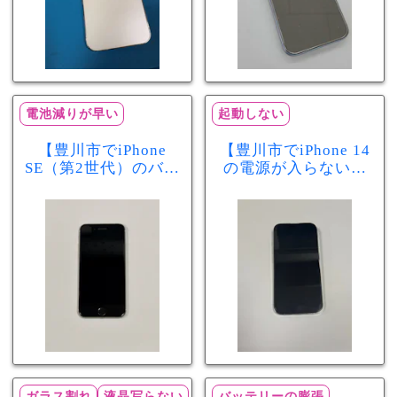
電池減りが早い
起動しない
【豊川市でiPhone
【豊川市でiPhone 14
SE（第2世代）のバッ
の電源が入らない修
テリー交換ならまち
理ならまちスマ豊川
スマ豊川店】電池の
店】バッテリー交換
減りが早い症状も当
で復旧するケースも
日60分で改善！
あります！
ガラス割れ
液晶写らない
バッテリーの膨張