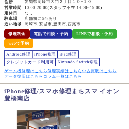
愛知県岡崎市大門２丁目１０−１０
住所
営業時間
10:00-20:00(スタッフ不在 14:00~15:00)
定休日
なし
駐車場
店舗前に6台あり
近い地域
岡崎市,安城市,豊田市,西尾市
修理料金
電話で相談・予約
LINEで相談・予約
webで予約
Android修理
iPhone修理
iPad修理
クレジットカード利用可
Nintendo Switch修理
ゲーム機修理はこちら
修理実績はこちら
中古買取はこちら
データ復旧はこちら
コラム一覧はこちら
iPhone修理/スマホ修理まちスマ イオン
豊橋南店