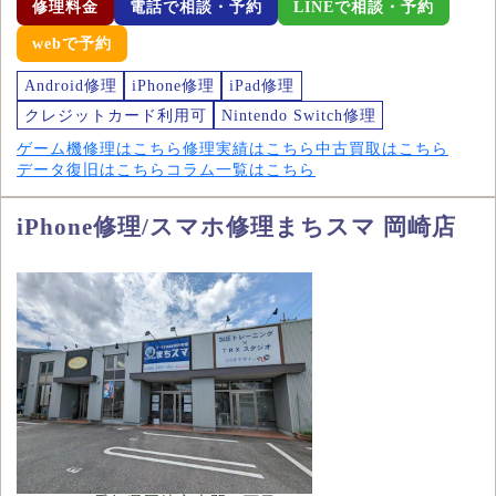
修理料金
電話で相談・予約
LINEで相談・予約
webで予約
Android修理
iPhone修理
iPad修理
クレジットカード利用可
Nintendo Switch修理
ゲーム機修理はこちら
修理実績はこちら
中古買取はこちら
データ復旧はこちら
コラム一覧はこちら
iPhone修理/スマホ修理まちスマ 岡崎店