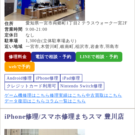
愛知県一宮市両郷町1丁目2 テラスウォーク一宮2F
住所
営業時間
9:00-21:00
定休日
なし
駐車場
1,300台(立体駐車場あり)
近い地域
一宮市,木曽川町,岐南町,稲沢市,岩倉市,羽島市
修理料金
電話で相談・予約
LINEで相談・予約
webで予約
Android修理
iPhone修理
iPad修理
クレジットカード利用可
Nintendo Switch修理
ゲーム機修理はこちら
修理実績はこちら
中古買取はこちら
データ復旧はこちら
コラム一覧はこちら
iPhone修理/スマホ修理まちスマ 豊川店