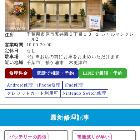
千葉県市原市五井西５丁目１３−１ シャルマンクレ
住所
ール2
営業時間
10:00-20:00
定休日
なし
駐車場
3台 ※お店の前にお車をお止めいただけます
近い地域
千葉市、袖ケ浦市、木更津市
修理料金
電話で相談・予約
LINEで相談・予約
Android修理
iPhone修理
iPad修理
クレジットカード利用可
Nintendo Switch修理
最新修理記事
バッテリーの膨張
電池減りが早い