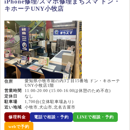
iPhone修理/スマホ修理まちスマ ドン・
キホーテUNY小牧店
愛知県小牧市堀の内3丁目15番地 ドン・キホーテ
住所
UNY小牧店1階
営業時間
11:00-20:00 (15:00-16:00は休憩のため不在)
定休日
なし
駐車場
1,700台(立体駐車場あり)
近い地域
小牧市,犬山市,北名古屋市
修理料金
電話で相談・予約
LINEで相談・予約
webで予約