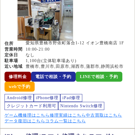
愛知県豊橋市野依町落合1-12 イオン豊橋南店 1F
住所
営業時間
10:00-21:00
定休日
なし
駐車場
1,100台(立体駐車場あり)
近い地域
豊橋市,豊川市,田原市,湖西市,蒲郡市,静岡浜松市
修理料金
電話で相談・予約
LINEで相談・予約
webで予約
Android修理
iPhone修理
iPad修理
クレジットカード利用可
Nintendo Switch修理
ゲーム機修理はこちら
修理実績はこちら
中古買取はこちら
データ復旧はこちら
コラム一覧はこちら