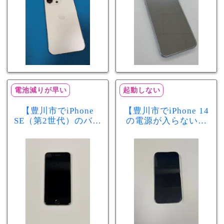
電池減りが早い
起動しない
【豊川市でiPhone
【豊川市でiPhone 14
SE（第2世代）のバッ
の電源が入らない修
テリー交換ならまち
理ならまちスマ豊川
スマ豊川店】電池の
店】バッテリー交換
減りが早い症状も当
で復旧するケースも
日60分で改善！
あります！