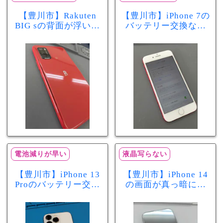
【豊川市】Rakuten
【豊川市】iPhone 7の
BIG sの背面が浮いて
バッテリー交換なら
きた…それはバッテ
まちスマ豊川店へ！
リー膨張のサインか
最大容量70％で電池
もしれません！バッ
の減りが早い症状も
テリー交換修理事例
当日60分で改善
電池減りが早い
液晶写らない
【豊川市】iPhone 13
【豊川市】iPhone 14
Proのバッテリー交換
の画面が真っ暗に…
を実施！電池の減り
画面交換で当日60分
が早い症状も当日90
修理！データそのま
分で改善
まで復旧しました