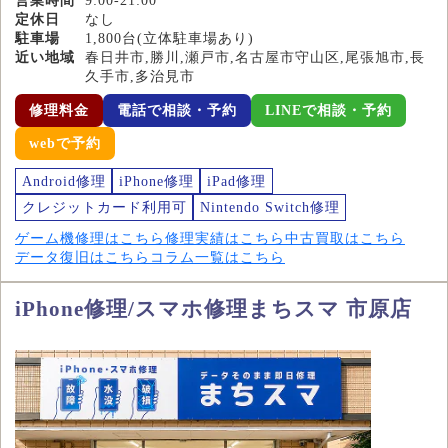
営業時間
9:00-21:00
定休日
なし
駐車場
1,800台(立体駐車場あり)
近い地域
春日井市,勝川,瀬戸市,名古屋市守山区,尾張旭市,長
久手市,多治見市
修理料金
電話で相談・予約
LINEで相談・予約
webで予約
Android修理
iPhone修理
iPad修理
クレジットカード利用可
Nintendo Switch修理
ゲーム機修理はこちら
修理実績はこちら
中古買取はこちら
データ復旧はこちら
コラム一覧はこちら
iPhone修理/スマホ修理まちスマ 市原店