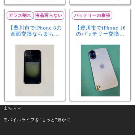
ガラス割れ
液晶写らない
バッテリーの膨張
【豊川市でiPhone 8の
【豊川市でiPhone 16
画面交換ならまちス
のバッテリー交換な
マ豊川店】画面割
らまちスマ豊川店】
れ・液晶不良も当日
少し膨張したバッテ
60分で修理可能！
リーも当日90分で安
心修理！
まちスマ
モバイルライフを"もっと"豊かに