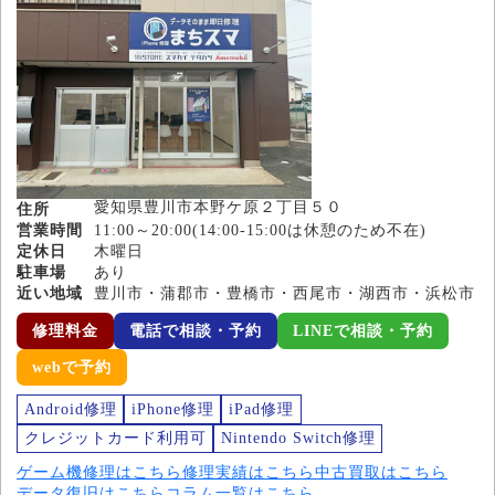
愛知県豊川市本野ケ原２丁目５０
住所
営業時間
11:00～20:00(14:00-15:00は休憩のため不在)
定休日
木曜日
駐車場
あり
近い地域
豊川市・蒲郡市・豊橋市・西尾市・湖西市・浜松市
修理料金
電話で相談・予約
LINEで相談・予約
webで予約
Android修理
iPhone修理
iPad修理
クレジットカード利用可
Nintendo Switch修理
ゲーム機修理はこちら
修理実績はこちら
中古買取はこちら
データ復旧はこちら
コラム一覧はこちら