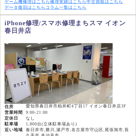
ゲーム機修理はこちら
修理実績はこちら
中古買取はこちら
データ復旧はこちら
コラム一覧はこちら
iPhone修理/スマホ修理まちスマ イオン
春日井店
愛知県春日井市柏井町4丁目17 イオン春日井店3F
住所
営業時間
9:00-21:00
定休日
なし
駐車場
1,800台(立体駐車場あり)
近い地域
春日井市,勝川,瀬戸市,名古屋市守山区,尾張旭市,長
久手市,多治見市