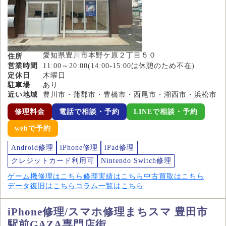
愛知県豊川市本野ケ原２丁目５０
住所
営業時間
11:00～20:00(14:00-15:00は休憩のため不在)
定休日
木曜日
駐車場
あり
近い地域
豊川市・蒲郡市・豊橋市・西尾市・湖西市・浜松市
修理料金
電話で相談・予約
LINEで相談・予約
webで予約
Android修理
iPhone修理
iPad修理
クレジットカード利用可
Nintendo Switch修理
ゲーム機修理はこちら
修理実績はこちら
中古買取はこちら
データ復旧はこちら
コラム一覧はこちら
iPhone修理/スマホ修理まちスマ 豊田市
駅前GAZA専門店街