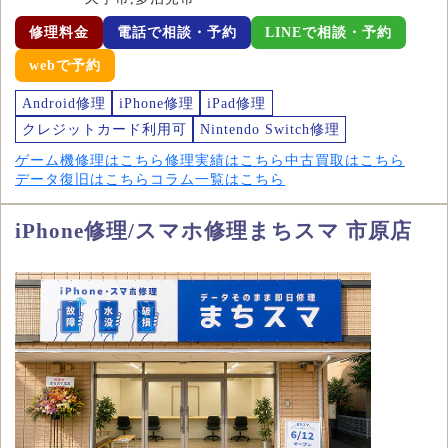
修理料金
電話で相談・予約
LINEで相談・予約
webで予約
Android修理
iPhone修理
iPad修理
クレジットカード利用可
Nintendo Switch修理
ゲーム機修理はこちら
修理実績はこちら
中古買取はこちら
データ復旧はこちら
コラム一覧はこちら
iPhone修理/スマホ修理まちスマ 市原店