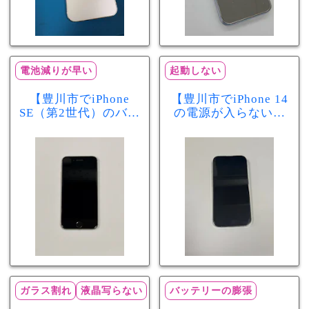
電池減りが早い
起動しない
【豊川市でiPhone
【豊川市でiPhone 14
SE（第2世代）のバッ
の電源が入らない修
テリー交換ならまち
理ならまちスマ豊川
スマ豊川店】電池の
店】バッテリー交換
減りが早い症状も当
で復旧するケースも
日60分で改善！
あります！
ガラス割れ
液晶写らない
バッテリーの膨張