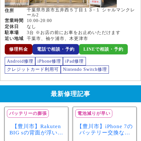
千葉県市原市五井西５丁目１３−１ シャルマンクレ
住所
ール2
営業時間
10:00-20:00
定休日
なし
駐車場
3台 ※お店の前にお車をお止めいただけます
近い地域
千葉市、袖ケ浦市、木更津市
修理料金
電話で相談・予約
LINEで相談・予約
Android修理
iPhone修理
iPad修理
クレジットカード利用可
Nintendo Switch修理
最新修理記事
バッテリーの膨張
電池減りが早い
【豊川市】Rakuten
【豊川市】iPhone 7の
BIG sの背面が浮いて
バッテリー交換なら
きた…それはバッテ
まちスマ豊川店へ！