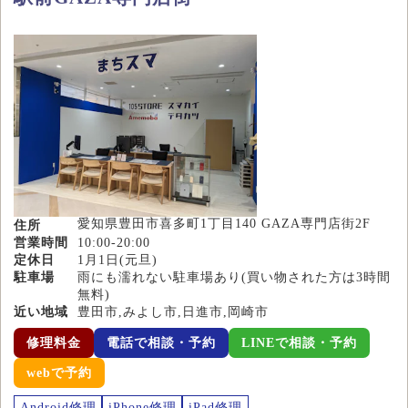
愛知県豊田市喜多町1丁目140 GAZA専門店街2F
住所
営業時間
10:00-20:00
定休日
1月1日(元旦)
駐車場
雨にも濡れない駐車場あり(買い物された方は3時間
無料)
近い地域
豊田市,みよし市,日進市,岡崎市
修理料金
電話で相談・予約
LINEで相談・予約
webで予約
Android修理
iPhone修理
iPad修理