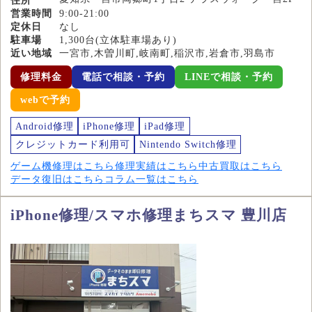
住所
営業時間
9:00-21:00
定休日
なし
駐車場
1,300台(立体駐車場あり)
近い地域
一宮市,木曽川町,岐南町,稲沢市,岩倉市,羽島市
修理料金
電話で相談・予約
LINEで相談・予約
webで予約
Android修理
iPhone修理
iPad修理
クレジットカード利用可
Nintendo Switch修理
ゲーム機修理はこちら
修理実績はこちら
中古買取はこちら
データ復旧はこちら
コラム一覧はこちら
iPhone修理/スマホ修理まちスマ 豊川店