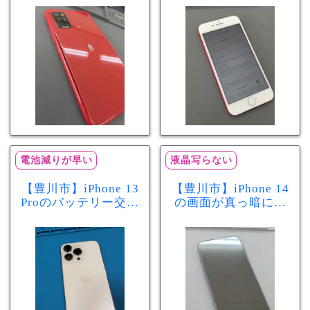
リー膨張のサインか
最大容量70％で電池
もしれません！バッ
の減りが早い症状も
テリー交換修理事例
当日60分で改善
電池減りが早い
液晶写らない
【豊川市】iPhone 13
【豊川市】iPhone 14
Proのバッテリー交換
の画面が真っ暗に…
を実施！電池の減り
画面交換で当日60分
が早い症状も当日90
修理！データそのま
分で改善
まで復旧しました