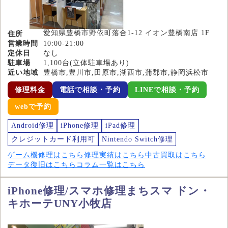
愛知県豊橋市野依町落合1-12 イオン豊橋南店 1F
住所
営業時間
10:00-21:00
定休日
なし
駐車場
1,100台(立体駐車場あり)
近い地域
豊橋市,豊川市,田原市,湖西市,蒲郡市,静岡浜松市
修理料金
電話で相談・予約
LINEで相談・予約
webで予約
Android修理
iPhone修理
iPad修理
クレジットカード利用可
Nintendo Switch修理
ゲーム機修理はこちら
修理実績はこちら
中古買取はこちら
データ復旧はこちら
コラム一覧はこちら
iPhone修理/スマホ修理まちスマ ドン・
キホーテUNY小牧店