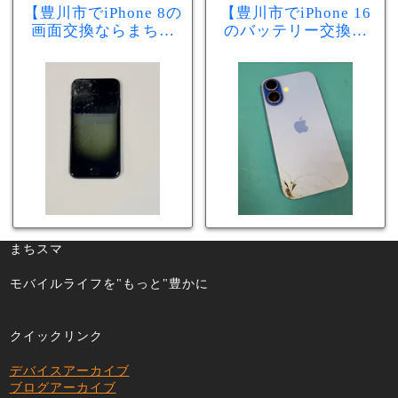
【豊川市でiPhone 8の
【豊川市でiPhone 16
画面交換ならまちス
のバッテリー交換な
マ豊川店】画面割
らまちスマ豊川店】
れ・液晶不良も当日
少し膨張したバッテ
60分で修理可能！
リーも当日90分で安
心修理！
まちスマ
モバイルライフを"もっと"豊かに
クイックリンク
デバイスアーカイブ
ブログアーカイブ