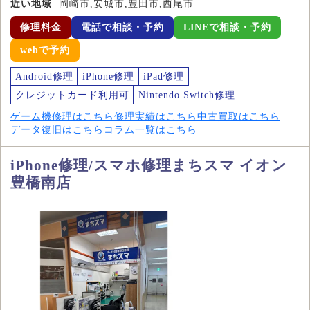
近い地域
岡崎市,安城市,豊田市,西尾市
修理料金
電話で相談・予約
LINEで相談・予約
webで予約
Android修理
iPhone修理
iPad修理
クレジットカード利用可
Nintendo Switch修理
ゲーム機修理はこちら
修理実績はこちら
中古買取はこちら
データ復旧はこちら
コラム一覧はこちら
iPhone修理/スマホ修理まちスマ イオン
豊橋南店