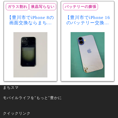
ガラス割れ
液晶写らない
バッテリーの膨張
【豊川市でiPhone 8の
【豊川市でiPhone 16
画面交換ならまちス
のバッテリー交換な
マ豊川店】画面割
らまちスマ豊川店】
れ・液晶不良も当日
少し膨張したバッテ
60分で修理可能！
リーも当日90分で安
心修理！
まちスマ
モバイルライフを"もっと"豊かに
クイックリンク