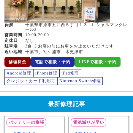
千葉県市原市五井西５丁目１３−１ シャルマンクレ
住所
ール2
営業時間
10:00-20:00
定休日
なし
駐車場
3台 ※お店の前にお車をお止めいただけます
近い地域
千葉市、袖ケ浦市、木更津市
修理料金
電話で相談・予約
LINEで相談・予約
Android修理
iPhone修理
iPad修理
クレジットカード利用可
Nintendo Switch修理
最新修理記事
バッテリーの膨張
電池減りが早い