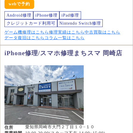
webで予約
Android修理
iPhone修理
iPad修理
クレジットカード利用可
Nintendo Switch修理
ゲーム機修理はこちら
修理実績はこちら
中古買取はこちら
データ復旧はこちら
コラム一覧はこちら
iPhone修理/スマホ修理まちスマ 岡崎店
愛知県岡崎市大門２丁目１０−１０
住所