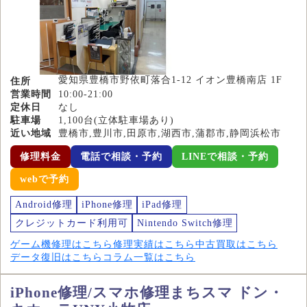
愛知県豊橋市野依町落合1-12 イオン豊橋南店 1F
住所
営業時間
10:00-21:00
定休日
なし
駐車場
1,100台(立体駐車場あり)
近い地域
豊橋市,豊川市,田原市,湖西市,蒲郡市,静岡浜松市
修理料金
電話で相談・予約
LINEで相談・予約
webで予約
Android修理
iPhone修理
iPad修理
クレジットカード利用可
Nintendo Switch修理
ゲーム機修理はこちら
修理実績はこちら
中古買取はこちら
データ復旧はこちら
コラム一覧はこちら
iPhone修理/スマホ修理まちスマ ドン・