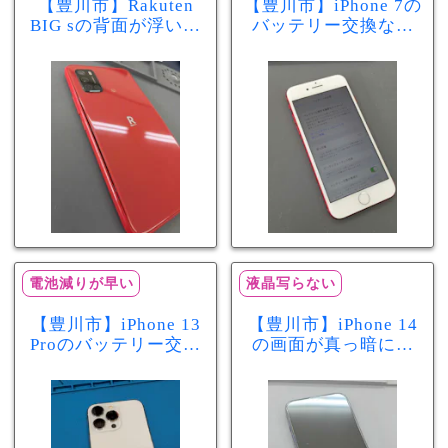
【豊川市】Rakuten
【豊川市】iPhone 7の
BIG sの背面が浮いて
バッテリー交換なら
きた…それはバッテ
まちスマ豊川店へ！
リー膨張のサインか
最大容量70％で電池
もしれません！バッ
の減りが早い症状も
テリー交換修理事例
当日60分で改善
電池減りが早い
液晶写らない
【豊川市】iPhone 13
【豊川市】iPhone 14
Proのバッテリー交換
の画面が真っ暗に…
を実施！電池の減り
画面交換で当日60分
が早い症状も当日90
修理！データそのま
分で改善
まで復旧しました