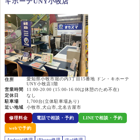
キホーテUNY小牧店
愛知県小牧市堀の内3丁目15番地 ドン・キホーテ
住所
UNY小牧店1階
営業時間
11:00-20:00 (15:00-16:00は休憩のため不在)
定休日
なし
駐車場
1,700台(立体駐車場あり)
近い地域
小牧市,犬山市,北名古屋市
修理料金
電話で相談・予約
LINEで相談・予約
webで予約
Android修理
iPhone修理
iPad修理