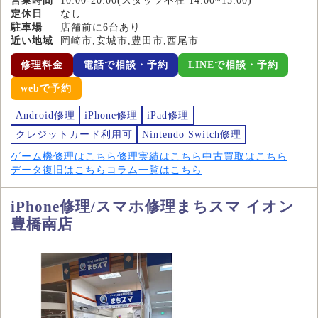
営業時間
10:00-20:00(スタッフ不在 14:00~15:00)
定休日
なし
駐車場
店舗前に6台あり
近い地域
岡崎市,安城市,豊田市,西尾市
修理料金
電話で相談・予約
LINEで相談・予約
webで予約
Android修理
iPhone修理
iPad修理
クレジットカード利用可
Nintendo Switch修理
ゲーム機修理はこちら
修理実績はこちら
中古買取はこちら
データ復旧はこちら
コラム一覧はこちら
iPhone修理/スマホ修理まちスマ イオン
豊橋南店