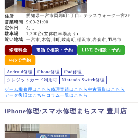
愛知県一宮市両郷町1丁目2 テラスウォーク一宮2F
住所
営業時間
9:00-21:00
定休日
なし
駐車場
1,300台(立体駐車場あり)
近い地域
一宮市,木曽川町,岐南町,稲沢市,岩倉市,羽島市
修理料金
電話で相談・予約
LINEで相談・予約
webで予約
Android修理
iPhone修理
iPad修理
クレジットカード利用可
Nintendo Switch修理
ゲーム機修理はこちら
修理実績はこちら
中古買取はこちら
データ復旧はこちら
コラム一覧はこちら
iPhone修理/スマホ修理まちスマ 豊川店