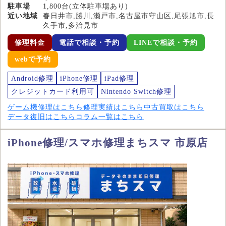
駐車場
1,800台(立体駐車場あり)
近い地域
春日井市,勝川,瀬戸市,名古屋市守山区,尾張旭市,長
久手市,多治見市
修理料金
電話で相談・予約
LINEで相談・予約
webで予約
Android修理
iPhone修理
iPad修理
クレジットカード利用可
Nintendo Switch修理
ゲーム機修理はこちら
修理実績はこちら
中古買取はこちら
データ復旧はこちら
コラム一覧はこちら
iPhone修理/スマホ修理まちスマ 市原店