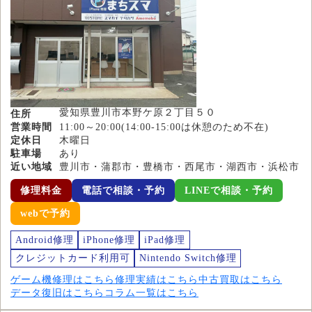
愛知県豊川市本野ケ原２丁目５０
住所
営業時間
11:00～20:00(14:00-15:00は休憩のため不在)
定休日
木曜日
駐車場
あり
近い地域
豊川市・蒲郡市・豊橋市・西尾市・湖西市・浜松市
修理料金
電話で相談・予約
LINEで相談・予約
webで予約
Android修理
iPhone修理
iPad修理
クレジットカード利用可
Nintendo Switch修理
ゲーム機修理はこちら
修理実績はこちら
中古買取はこちら
データ復旧はこちら
コラム一覧はこちら