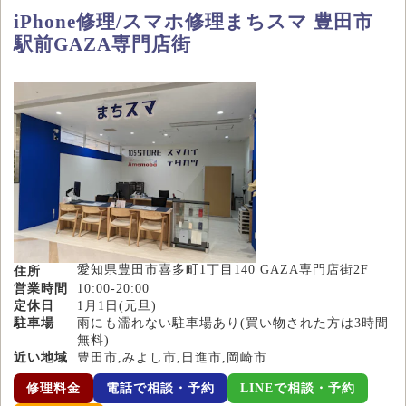
iPhone修理/スマホ修理まちスマ 豊田市
駅前GAZA専門店街
愛知県豊田市喜多町1丁目140 GAZA専門店街2F
住所
営業時間
10:00-20:00
定休日
1月1日(元旦)
駐車場
雨にも濡れない駐車場あり(買い物された方は3時間
無料)
近い地域
豊田市,みよし市,日進市,岡崎市
修理料金
電話で相談・予約
LINEで相談・予約