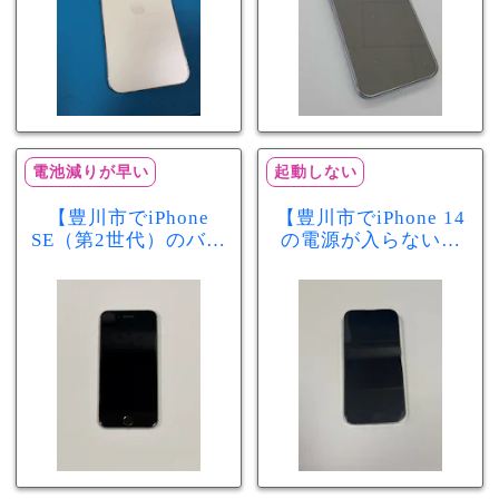
電池減りが早い
起動しない
【豊川市でiPhone
【豊川市でiPhone 14
SE（第2世代）のバッ
の電源が入らない修
テリー交換ならまち
理ならまちスマ豊川
スマ豊川店】電池の
店】バッテリー交換
減りが早い症状も当
で復旧するケースも
日60分で改善！
あります！