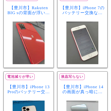
【豊川市】Rakuten
【豊川市】iPhone 7の
BIG sの背面が浮いて
バッテリー交換なら
きた…それはバッテ
まちスマ豊川店へ！
リー膨張のサインか
最大容量70％で電池
もしれません！バッ
の減りが早い症状も
テリー交換修理事例
当日60分で改善
電池減りが早い
液晶写らない
【豊川市】iPhone 13
【豊川市】iPhone 14
Proのバッテリー交換
の画面が真っ暗に…
を実施！電池の減り
画面交換で当日60分
が早い症状も当日90
修理！データそのま
分で改善
まで復旧しました