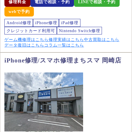
修理料金
電話で相談・予約
LINEで相談・予約
webで予約
Android修理
iPhone修理
iPad修理
クレジットカード利用可
Nintendo Switch修理
ゲーム機修理はこちら
修理実績はこちら
中古買取はこちら
データ復旧はこちら
コラム一覧はこちら
iPhone修理/スマホ修理まちスマ 岡崎店