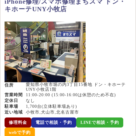
iPhone修理/スマホ修理まちスマ ドン・
キホーテUNY小牧店
愛知県小牧市堀の内3丁目15番地 ドン・キホーテ
住所
UNY小牧店1階
営業時間
11:00-20:00 (15:00-16:00は休憩のため不在)
定休日
なし
駐車場
1,700台(立体駐車場あり)
近い地域
小牧市,犬山市,北名古屋市
修理料金
電話で相談・予約
LINEで相談・予約
webで予約