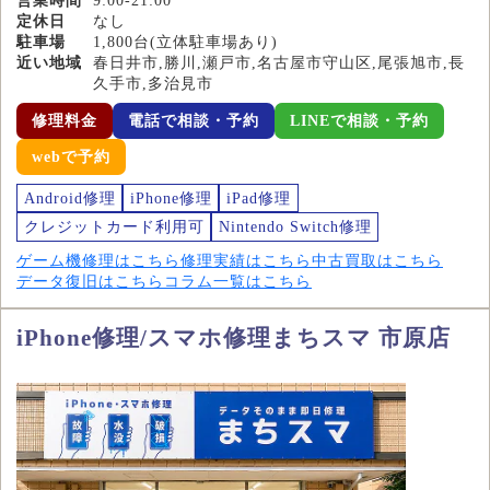
営業時間
9:00-21:00
定休日
なし
駐車場
1,800台(立体駐車場あり)
近い地域
春日井市,勝川,瀬戸市,名古屋市守山区,尾張旭市,長
久手市,多治見市
修理料金
電話で相談・予約
LINEで相談・予約
webで予約
Android修理
iPhone修理
iPad修理
クレジットカード利用可
Nintendo Switch修理
ゲーム機修理はこちら
修理実績はこちら
中古買取はこちら
データ復旧はこちら
コラム一覧はこちら
iPhone修理/スマホ修理まちスマ 市原店