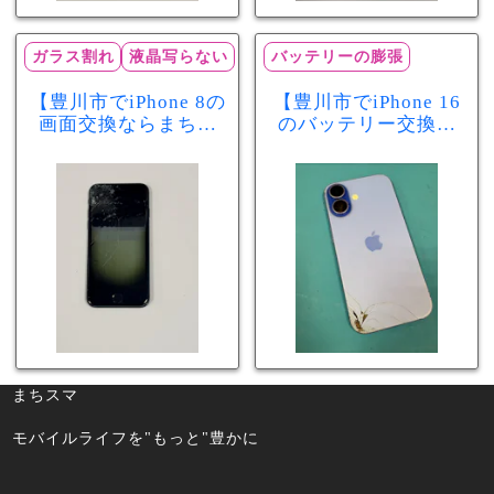
ガラス割れ
液晶写らない
バッテリーの膨張
【豊川市でiPhone 8の
【豊川市でiPhone 16
画面交換ならまちス
のバッテリー交換な
マ豊川店】画面割
らまちスマ豊川店】
れ・液晶不良も当日
少し膨張したバッテ
60分で修理可能！
リーも当日90分で安
心修理！
まちスマ
モバイルライフを"もっと"豊かに