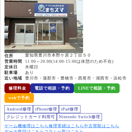
愛知県豊川市本野ケ原２丁目５０
住所
営業時間
11:00～20:00(14:00-15:00は休憩のため不在)
定休日
木曜日
駐車場
あり
近い地域
豊川市・蒲郡市・豊橋市・西尾市・湖西市・浜松市
修理料金
電話で相談・予約
LINEで相談・予約
webで予約
Android修理
iPhone修理
iPad修理
クレジットカード利用可
Nintendo Switch修理
ゲーム機修理はこちら
修理実績はこちら
中古買取はこちら
データ復旧はこちら
コラム一覧はこちら