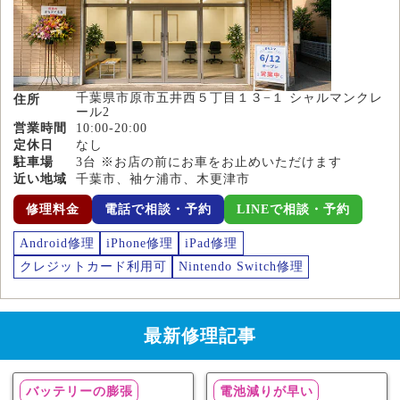
千葉県市原市五井西５丁目１３−１ シャルマンクレ
住所
ール2
営業時間
10:00-20:00
定休日
なし
駐車場
3台 ※お店の前にお車をお止めいただけます
近い地域
千葉市、袖ケ浦市、木更津市
修理料金
電話で相談・予約
LINEで相談・予約
Android修理
iPhone修理
iPad修理
クレジットカード利用可
Nintendo Switch修理
最新修理記事
バッテリーの膨張
電池減りが早い