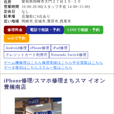
愛知県岡崎市大門２丁目１０−１０
住所
営業時間
10:00-20:00(スタッフ不在 14:00~15:00)
定休日
なし
駐車場
店舗前に6台あり
近い地域
岡崎市,安城市,豊田市,西尾市
修理料金
電話で相談・予約
LINEで相談・予約
webで予約
Android修理
iPhone修理
iPad修理
クレジットカード利用可
Nintendo Switch修理
ゲーム機修理はこちら
修理実績はこちら
中古買取はこちら
データ復旧はこちら
コラム一覧はこちら
iPhone修理/スマホ修理まちスマ イオン
豊橋南店