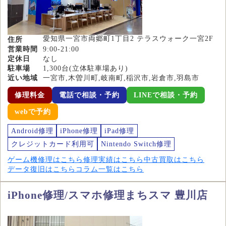
愛知県一宮市両郷町1丁目2 テラスウォーク一宮2F
住所
営業時間
9:00-21:00
定休日
なし
駐車場
1,300台(立体駐車場あり)
近い地域
一宮市,木曽川町,岐南町,稲沢市,岩倉市,羽島市
修理料金
電話で相談・予約
LINEで相談・予約
webで予約
Android修理
iPhone修理
iPad修理
クレジットカード利用可
Nintendo Switch修理
ゲーム機修理はこちら
修理実績はこちら
中古買取はこちら
データ復旧はこちら
コラム一覧はこちら
iPhone修理/スマホ修理まちスマ 豊川店