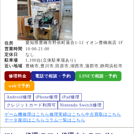
愛知県豊橋市野依町落合1-12 イオン豊橋南店 1F
住所
営業時間
10:00-21:00
定休日
なし
駐車場
1,100台(立体駐車場あり)
近い地域
豊橋市,豊川市,田原市,湖西市,蒲郡市,静岡浜松市
修理料金
電話で相談・予約
LINEで相談・予約
webで予約
Android修理
iPhone修理
iPad修理
クレジットカード利用可
Nintendo Switch修理
ゲーム機修理はこちら
修理実績はこちら
中古買取はこちら
データ復旧はこちら
コラム一覧はこちら