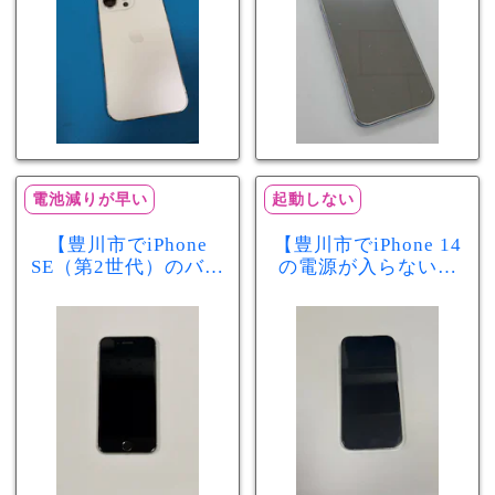
電池減りが早い
起動しない
【豊川市でiPhone
【豊川市でiPhone 14
SE（第2世代）のバッ
の電源が入らない修
テリー交換ならまち
理ならまちスマ豊川
スマ豊川店】電池の
店】バッテリー交換
減りが早い症状も当
で復旧するケースも
日60分で改善！
あります！