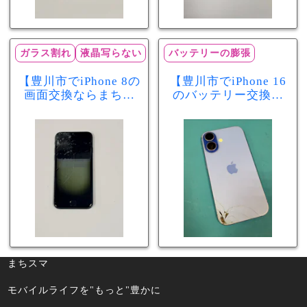
ガラス割れ
液晶写らない
バッテリーの膨張
【豊川市でiPhone 8の
【豊川市でiPhone 16
画面交換ならまちス
のバッテリー交換な
マ豊川店】画面割
らまちスマ豊川店】
れ・液晶不良も当日
少し膨張したバッテ
60分で修理可能！
リーも当日90分で安
心修理！
まちスマ
モバイルライフを"もっと"豊かに