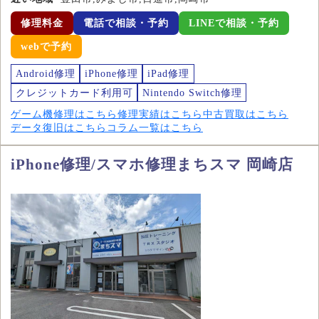
修理料金
電話で相談・予約
LINEで相談・予約
webで予約
Android修理
iPhone修理
iPad修理
クレジットカード利用可
Nintendo Switch修理
ゲーム機修理はこちら
修理実績はこちら
中古買取はこちら
データ復旧はこちら
コラム一覧はこちら
iPhone修理/スマホ修理まちスマ 岡崎店