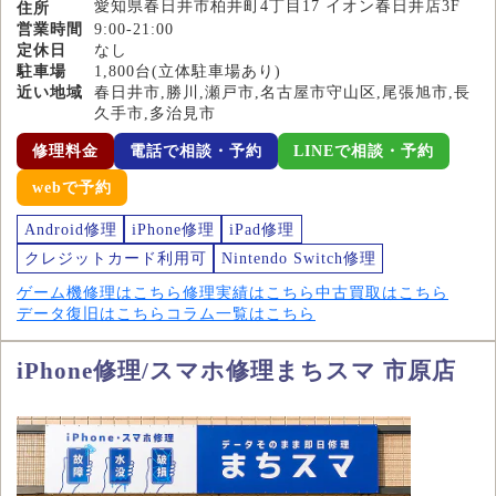
愛知県春日井市柏井町4丁目17 イオン春日井店3F
住所
営業時間
9:00-21:00
定休日
なし
駐車場
1,800台(立体駐車場あり)
近い地域
春日井市,勝川,瀬戸市,名古屋市守山区,尾張旭市,長
久手市,多治見市
修理料金
電話で相談・予約
LINEで相談・予約
webで予約
Android修理
iPhone修理
iPad修理
クレジットカード利用可
Nintendo Switch修理
ゲーム機修理はこちら
修理実績はこちら
中古買取はこちら
データ復旧はこちら
コラム一覧はこちら
iPhone修理/スマホ修理まちスマ 市原店