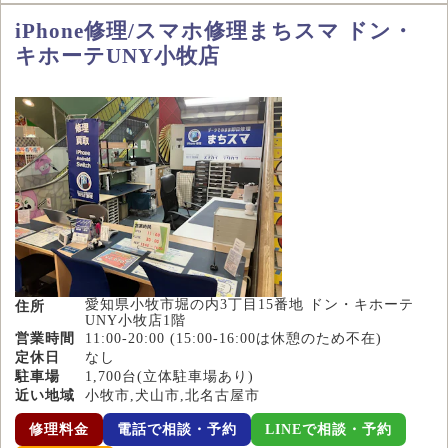
iPhone修理/スマホ修理まちスマ ドン・
キホーテUNY小牧店
愛知県小牧市堀の内3丁目15番地 ドン・キホーテ
住所
UNY小牧店1階
営業時間
11:00-20:00 (15:00-16:00は休憩のため不在)
定休日
なし
駐車場
1,700台(立体駐車場あり)
近い地域
小牧市,犬山市,北名古屋市
修理料金
電話で相談・予約
LINEで相談・予約