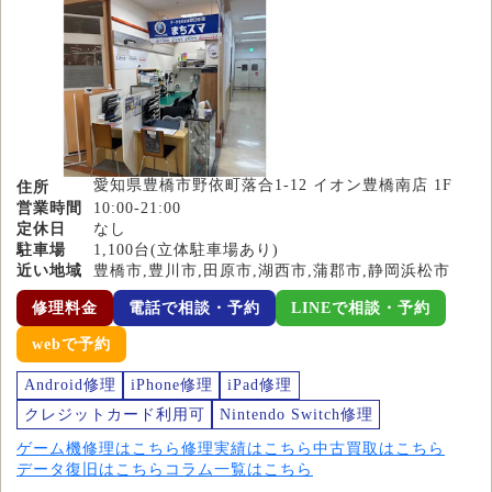
愛知県豊橋市野依町落合1-12 イオン豊橋南店 1F
住所
営業時間
10:00-21:00
定休日
なし
駐車場
1,100台(立体駐車場あり)
近い地域
豊橋市,豊川市,田原市,湖西市,蒲郡市,静岡浜松市
修理料金
電話で相談・予約
LINEで相談・予約
webで予約
Android修理
iPhone修理
iPad修理
クレジットカード利用可
Nintendo Switch修理
ゲーム機修理はこちら
修理実績はこちら
中古買取はこちら
データ復旧はこちら
コラム一覧はこちら