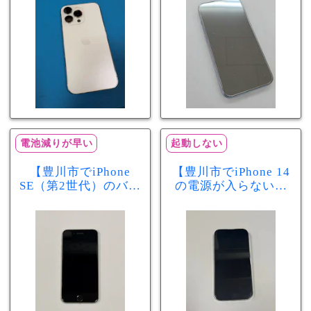
分で改善
まで復旧しました
電池減りが早い
起動しない
【豊川市でiPhone
【豊川市でiPhone 14
SE（第2世代）のバッ
の電源が入らない修
テリー交換ならまち
理ならまちスマ豊川
スマ豊川店】電池の
店】バッテリー交換
減りが早い症状も当
で復旧するケースも
日60分で改善！
あります！