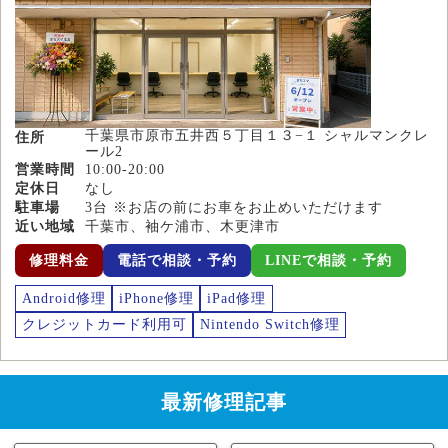
千葉県市原市五井西５丁目１３−１ シャルマンクレ
住所
ール2
営業時間
10:00-20:00
定休日
なし
駐車場
3台 ※お店の前にお車をお止めいただけます
近い地域
千葉市、袖ケ浦市、木更津市
修理料金
電話で相談・予約
LINEで相談・予約
Android修理
iPhone修理
iPad修理
クレジットカード利用可
Nintendo Switch修理
最新修理記事