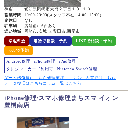
愛知県岡崎市大門２丁目１０−１０
住所
営業時間
10:00-20:00(スタッフ不在 14:00~15:00)
定休日
なし
駐車場
店舗前に6台あり
近い地域
岡崎市,安城市,豊田市,西尾市
修理料金
電話で相談・予約
LINEで相談・予約
webで予約
Android修理
iPhone修理
iPad修理
クレジットカード利用可
Nintendo Switch修理
ゲーム機修理はこちら
修理実績はこちら
中古買取はこちら
データ復旧はこちら
コラム一覧はこちら
iPhone修理/スマホ修理まちスマ イオン
豊橋南店