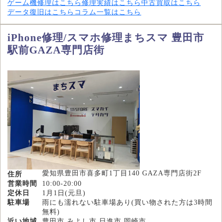
ゲーム機修理はこちら
修理実績はこちら
中古買取はこちら
データ復旧はこちら
コラム一覧はこちら
iPhone修理/スマホ修理まちスマ 豊田市
駅前GAZA専門店街
愛知県豊田市喜多町1丁目140 GAZA専門店街2F
住所
営業時間
10:00-20:00
定休日
1月1日(元旦)
駐車場
雨にも濡れない駐車場あり(買い物された方は3時間
無料)
近い地域
豊田市,みよし市,日進市,岡崎市