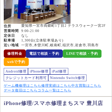
愛知県一宮市両郷町1丁目2 テラスウォーク一宮2F
住所
営業時間
9:00-21:00
定休日
なし
駐車場
1,300台(立体駐車場あり)
近い地域
一宮市,木曽川町,岐南町,稲沢市,岩倉市,羽島市
修理料金
電話で相談・予約
LINEで相談・予約
webで予約
Android修理
iPhone修理
iPad修理
クレジットカード利用可
Nintendo Switch修理
ゲーム機修理はこちら
修理実績はこちら
中古買取はこちら
データ復旧はこちら
コラム一覧はこちら
iPhone修理/スマホ修理まちスマ 豊川店