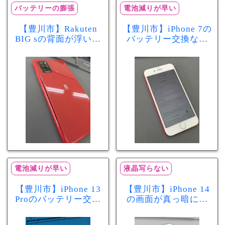
バッテリーの膨張
電池減りが早い
【豊川市】Rakuten
【豊川市】iPhone 7の
BIG sの背面が浮いて
バッテリー交換なら
きた…それはバッテ
まちスマ豊川店へ！
リー膨張のサインか
最大容量70％で電池
もしれません！バッ
の減りが早い症状も
テリー交換修理事例
当日60分で改善
電池減りが早い
液晶写らない
【豊川市】iPhone 13
【豊川市】iPhone 14
Proのバッテリー交換
の画面が真っ暗に…
を実施！電池の減り
画面交換で当日60分
が早い症状も当日90
修理！データそのま