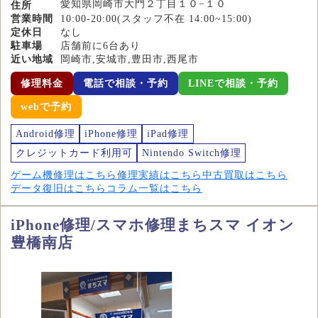
愛知県岡崎市大門２丁目１０−１０
住所
営業時間
10:00-20:00(スタッフ不在 14:00~15:00)
定休日
なし
駐車場
店舗前に6台あり
近い地域
岡崎市,安城市,豊田市,西尾市
修理料金
電話で相談・予約
LINEで相談・予約
webで予約
Android修理
iPhone修理
iPad修理
クレジットカード利用可
Nintendo Switch修理
ゲーム機修理はこちら
修理実績はこちら
中古買取はこちら
データ復旧はこちら
コラム一覧はこちら
iPhone修理/スマホ修理まちスマ イオン
豊橋南店