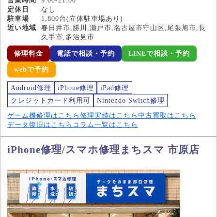
営業時間
9:00-21:00
定休日
なし
駐車場
1,800台(立体駐車場あり)
近い地域
春日井市,勝川,瀬戸市,名古屋市守山区,尾張旭市,長
久手市,多治見市
修理料金
電話で相談・予約
LINEで相談・予約
webで予約
Android修理
iPhone修理
iPad修理
クレジットカード利用可
Nintendo Switch修理
ゲーム機修理はこちら
修理実績はこちら
中古買取はこちら
データ復旧はこちら
コラム一覧はこちら
iPhone修理/スマホ修理まちスマ 市原店