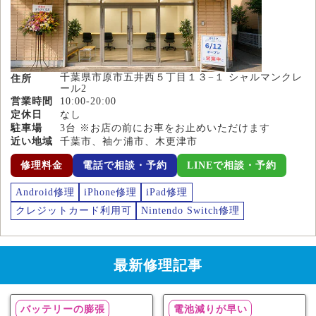
千葉県市原市五井西５丁目１３−１ シャルマンクレ
住所
ール2
営業時間
10:00-20:00
定休日
なし
駐車場
3台 ※お店の前にお車をお止めいただけます
近い地域
千葉市、袖ケ浦市、木更津市
修理料金
電話で相談・予約
LINEで相談・予約
Android修理
iPhone修理
iPad修理
クレジットカード利用可
Nintendo Switch修理
最新修理記事
バッテリーの膨張
電池減りが早い