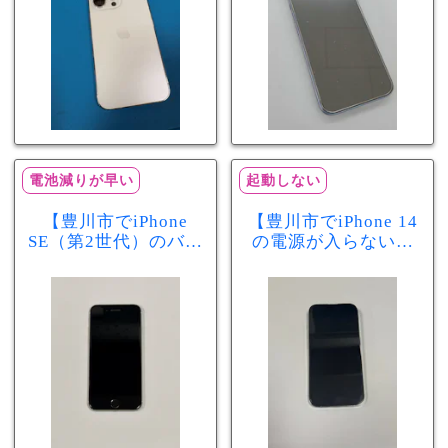
電池減りが早い
起動しない
【豊川市でiPhone
【豊川市でiPhone 14
SE（第2世代）のバッ
の電源が入らない修
テリー交換ならまち
理ならまちスマ豊川
スマ豊川店】電池の
店】バッテリー交換
減りが早い症状も当
で復旧するケースも
日60分で改善！
あります！