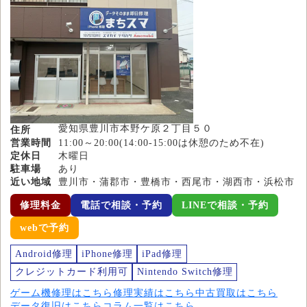
愛知県豊川市本野ケ原２丁目５０
住所
営業時間
11:00～20:00(14:00-15:00は休憩のため不在)
定休日
木曜日
駐車場
あり
近い地域
豊川市・蒲郡市・豊橋市・西尾市・湖西市・浜松市
修理料金
電話で相談・予約
LINEで相談・予約
webで予約
Android修理
iPhone修理
iPad修理
クレジットカード利用可
Nintendo Switch修理
ゲーム機修理はこちら
修理実績はこちら
中古買取はこちら
データ復旧はこちら
コラム一覧はこちら