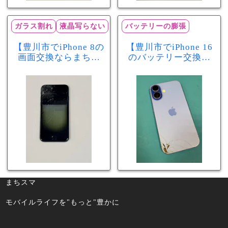
ガラス割れ
液晶写らない
バッテリーの膨張
【豊川市でiPhone 8の
【豊川市でiPhone 16
画面交換ならまちス
のバッテリー交換な
マ豊川店】画面割
らまちスマ豊川店】
れ・液晶不良も当日
少し膨張したバッテ
60分で修理可能！
リーも当日90分で安
心修理！
まちスマ
モバイルライフを"もっと"豊かに