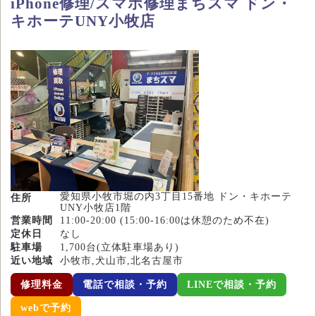
iPhone修理/スマホ修理まちスマ ドン・
キホーテUNY小牧店
愛知県小牧市堀の内3丁目15番地 ドン・キホーテ
住所
UNY小牧店1階
営業時間
11:00-20:00 (15:00-16:00は休憩のため不在)
定休日
なし
駐車場
1,700台(立体駐車場あり)
近い地域
小牧市,犬山市,北名古屋市
修理料金
電話で相談・予約
LINEで相談・予約
webで予約