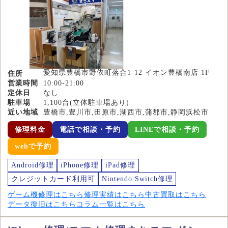
愛知県豊橋市野依町落合1-12 イオン豊橋南店 1F
住所
営業時間
10:00-21:00
定休日
なし
駐車場
1,100台(立体駐車場あり)
近い地域
豊橋市,豊川市,田原市,湖西市,蒲郡市,静岡浜松市
修理料金
電話で相談・予約
LINEで相談・予約
webで予約
Android修理
iPhone修理
iPad修理
クレジットカード利用可
Nintendo Switch修理
ゲーム機修理はこちら
修理実績はこちら
中古買取はこちら
データ復旧はこちら
コラム一覧はこちら