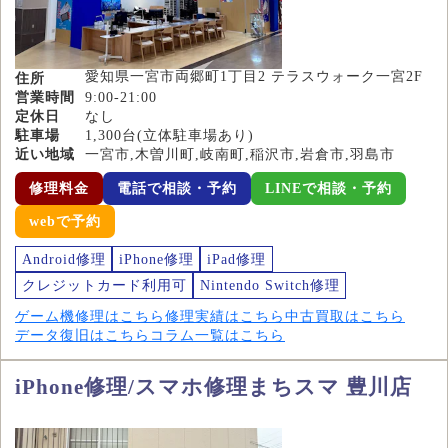
愛知県一宮市両郷町1丁目2 テラスウォーク一宮2F
住所
営業時間
9:00-21:00
定休日
なし
駐車場
1,300台(立体駐車場あり)
近い地域
一宮市,木曽川町,岐南町,稲沢市,岩倉市,羽島市
修理料金
電話で相談・予約
LINEで相談・予約
webで予約
Android修理
iPhone修理
iPad修理
クレジットカード利用可
Nintendo Switch修理
ゲーム機修理はこちら
修理実績はこちら
中古買取はこちら
データ復旧はこちら
コラム一覧はこちら
iPhone修理/スマホ修理まちスマ 豊川店