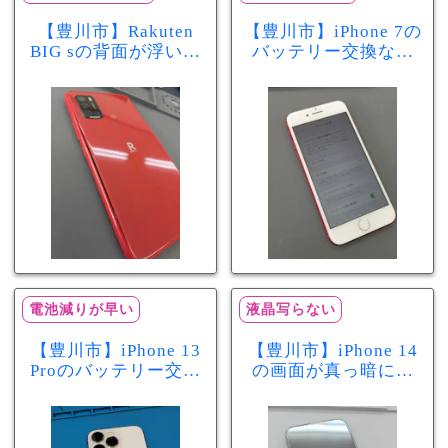
【豊川市】Rakuten
【豊川市】iPhone 7の
BIG sの背面が浮いて
バッテリー交換なら
きた…それはバッテ
まちスマ豊川店へ！
リー膨張のサインか
最大容量70％で電池
もしれません！バッ
の減りが早い症状も
テリー交換修理事例
当日60分で改善
電池減りが早い
液晶写らない
【豊川市】iPhone 13
【豊川市】iPhone 14
Proのバッテリー交換
の画面が真っ暗に…
を実施！電池の減り
画面交換で当日60分
が早い症状も当日90
修理！データそのま
分で改善
まで復旧しました