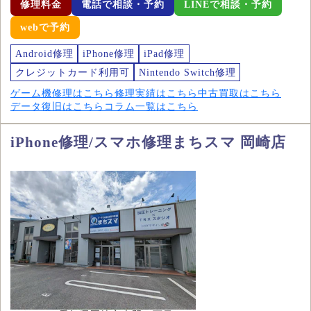
修理料金
電話で相談・予約
LINEで相談・予約
webで予約
Android修理
iPhone修理
iPad修理
クレジットカード利用可
Nintendo Switch修理
ゲーム機修理はこちら
修理実績はこちら
中古買取はこちら
データ復旧はこちら
コラム一覧はこちら
iPhone修理/スマホ修理まちスマ 岡崎店