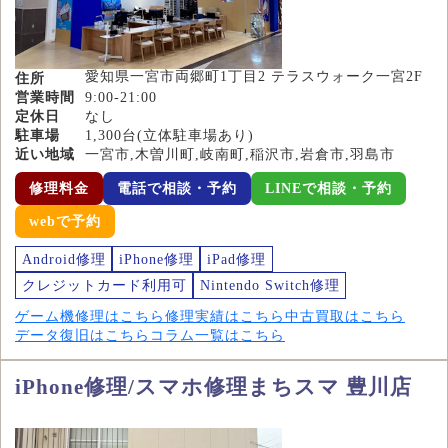
愛知県一宮市両郷町1丁目2 テラスウォーク一宮2F
住所
営業時間
9:00-21:00
定休日
なし
駐車場
1,300台(立体駐車場あり)
近い地域
一宮市,木曽川町,岐南町,稲沢市,岩倉市,羽島市
修理料金
電話で相談・予約
LINEで相談・予約
webで予約
Android修理
iPhone修理
iPad修理
クレジットカード利用可
Nintendo Switch修理
ゲーム機修理はこちら
修理実績はこちら
中古買取はこちら
データ復旧はこちら
コラム一覧はこちら
iPhone修理/スマホ修理まちスマ 豊川店