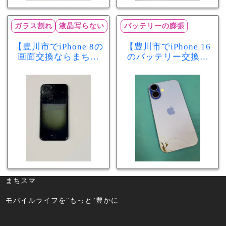
ガラス割れ
液晶写らない
バッテリーの膨張
【豊川市でiPhone 8の
【豊川市でiPhone 16
画面交換ならまちス
のバッテリー交換な
マ豊川店】画面割
らまちスマ豊川店】
れ・液晶不良も当日
少し膨張したバッテ
60分で修理可能！
リーも当日90分で安
心修理！
まちスマ
モバイルライフを"もっと"豊かに