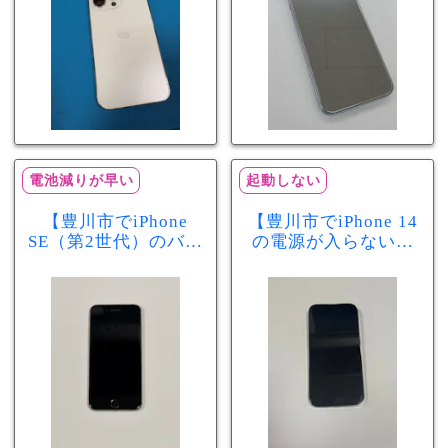
電池減りが早い
起動しない
【豊川市でiPhone
【豊川市でiPhone 14
SE（第2世代）のバッ
の電源が入らない修
テリー交換ならまち
理ならまちスマ豊川
スマ豊川店】電池の
店】バッテリー交換
減りが早い症状も当
で復旧するケースも
日60分で改善！
あります！