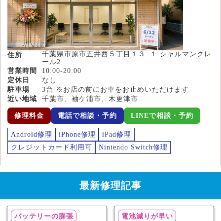
千葉県市原市五井西５丁目１３−１ シャルマンクレ
住所
ール2
営業時間
10:00-20:00
定休日
なし
駐車場
3台 ※お店の前にお車をお止めいただけます
近い地域
千葉市、袖ケ浦市、木更津市
修理料金
電話で相談・予約
LINEで相談・予約
Android修理
iPhone修理
iPad修理
クレジットカード利用可
Nintendo Switch修理
最新修理記事
バッテリーの膨張
電池減りが早い