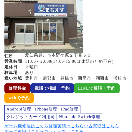
愛知県豊川市本野ケ原２丁目５０
住所
営業時間
11:00～20:00(14:00-15:00は休憩のため不在)
定休日
木曜日
駐車場
あり
近い地域
豊川市・蒲郡市・豊橋市・西尾市・湖西市・浜松市
修理料金
電話で相談・予約
LINEで相談・予約
webで予約
Android修理
iPhone修理
iPad修理
クレジットカード利用可
Nintendo Switch修理
ゲーム機修理はこちら
修理実績はこちら
中古買取はこちら
データ復旧はこちら
コラム一覧はこちら