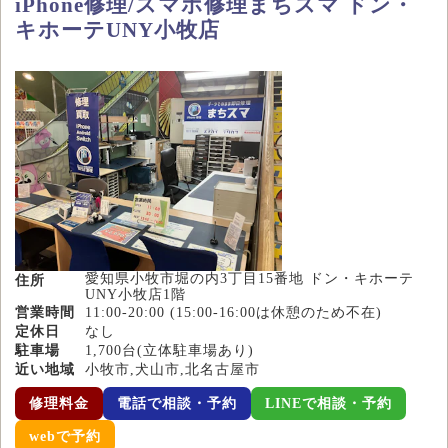
iPhone修理/スマホ修理まちスマ ドン・
キホーテUNY小牧店
愛知県小牧市堀の内3丁目15番地 ドン・キホーテ
住所
UNY小牧店1階
営業時間
11:00-20:00 (15:00-16:00は休憩のため不在)
定休日
なし
駐車場
1,700台(立体駐車場あり)
近い地域
小牧市,犬山市,北名古屋市
修理料金
電話で相談・予約
LINEで相談・予約
webで予約