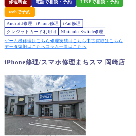
修理料金
電話で相談・予約
LINEで相談・予約
webで予約
Android修理
iPhone修理
iPad修理
クレジットカード利用可
Nintendo Switch修理
ゲーム機修理はこちら
修理実績はこちら
中古買取はこちら
データ復旧はこちら
コラム一覧はこちら
iPhone修理/スマホ修理まちスマ 岡崎店