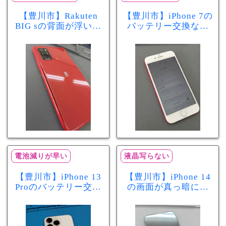
【豊川市】Rakuten
【豊川市】iPhone 7の
BIG sの背面が浮いて
バッテリー交換なら
きた…それはバッテ
まちスマ豊川店へ！
リー膨張のサインか
最大容量70％で電池
もしれません！バッ
の減りが早い症状も
テリー交換修理事例
当日60分で改善
電池減りが早い
液晶写らない
【豊川市】iPhone 13
【豊川市】iPhone 14
Proのバッテリー交換
の画面が真っ暗に…
を実施！電池の減り
画面交換で当日60分
が早い症状も当日90
修理！データそのま
分で改善
まで復旧しました