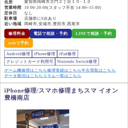
愛知県岡崎市大門２丁目１０−１０
住所
営業時間
10:00-20:00(スタッフ不在 14:00~15:00)
定休日
なし
駐車場
店舗前に6台あり
近い地域
岡崎市,安城市,豊田市,西尾市
修理料金
電話で相談・予約
LINEで相談・予約
webで予約
Android修理
iPhone修理
iPad修理
クレジットカード利用可
Nintendo Switch修理
ゲーム機修理はこちら
修理実績はこちら
中古買取はこちら
データ復旧はこちら
コラム一覧はこちら
iPhone修理/スマホ修理まちスマ イオン
豊橋南店