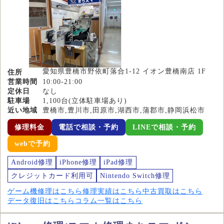
愛知県豊橋市野依町落合1-12 イオン豊橋南店 1F
住所
営業時間
10:00-21:00
定休日
なし
駐車場
1,100台(立体駐車場あり)
近い地域
豊橋市,豊川市,田原市,湖西市,蒲郡市,静岡浜松市
修理料金
電話で相談・予約
LINEで相談・予約
webで予約
Android修理
iPhone修理
iPad修理
クレジットカード利用可
Nintendo Switch修理
ゲーム機修理はこちら
修理実績はこちら
中古買取はこちら
データ復旧はこちら
コラム一覧はこちら