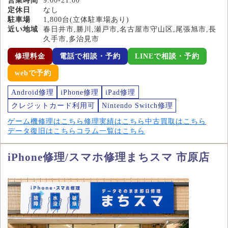
営業時間
9:00-21:00
定休日
なし
駐車場
1,800台(立体駐車場あり)
近い地域
春日井市,勝川,瀬戸市,名古屋市守山区,尾張旭市,長
久手市,多治見市
修理料金
電話で相談・予約
LINEで相談・予約
webで予約
Android修理
iPhone修理
iPad修理
クレジットカード利用可
Nintendo Switch修理
ゲーム機修理はこちら
修理実績はこちら
中古買取はこちら
データ復旧はこちら
コラム一覧はこちら
iPhone修理/スマホ修理まちスマ 市原店