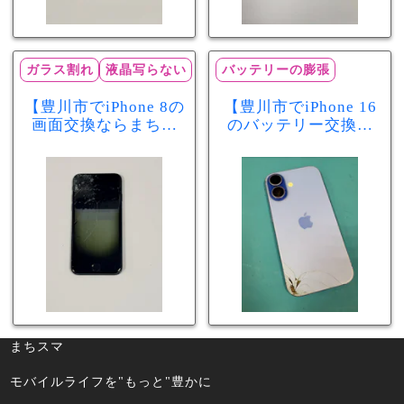
ガラス割れ
液晶写らない
バッテリーの膨張
【豊川市でiPhone 8の
【豊川市でiPhone 16
画面交換ならまちス
のバッテリー交換な
マ豊川店】画面割
らまちスマ豊川店】
れ・液晶不良も当日
少し膨張したバッテ
60分で修理可能！
リーも当日90分で安
心修理！
まちスマ
モバイルライフを"もっと"豊かに