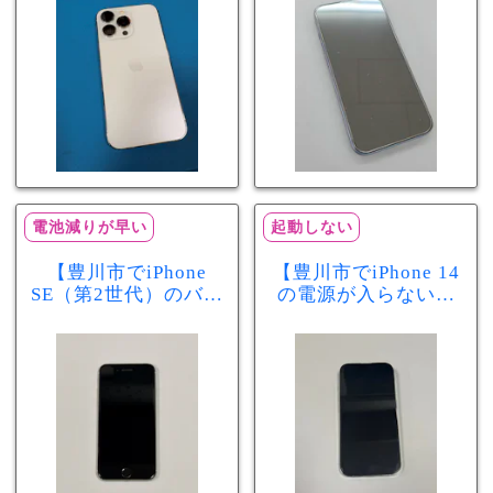
分で改善
まで復旧しました
電池減りが早い
起動しない
【豊川市でiPhone
【豊川市でiPhone 14
SE（第2世代）のバッ
の電源が入らない修
テリー交換ならまち
理ならまちスマ豊川
スマ豊川店】電池の
店】バッテリー交換
減りが早い症状も当
で復旧するケースも
日60分で改善！
あります！