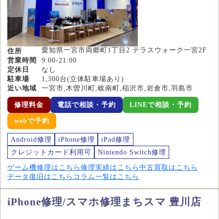
愛知県一宮市両郷町1丁目2 テラスウォーク一宮2F
住所
営業時間
9:00-21:00
定休日
なし
駐車場
1,300台(立体駐車場あり)
近い地域
一宮市,木曽川町,岐南町,稲沢市,岩倉市,羽島市
修理料金
電話で相談・予約
LINEで相談・予約
webで予約
Android修理
iPhone修理
iPad修理
クレジットカード利用可
Nintendo Switch修理
ゲーム機修理はこちら
修理実績はこちら
中古買取はこちら
データ復旧はこちら
コラム一覧はこちら
iPhone修理/スマホ修理まちスマ 豊川店