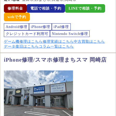
修理料金
電話で相談・予約
LINEで相談・予約
webで予約
Android修理
iPhone修理
iPad修理
クレジットカード利用可
Nintendo Switch修理
ゲーム機修理はこちら
修理実績はこちら
中古買取はこちら
データ復旧はこちら
コラム一覧はこちら
iPhone修理/スマホ修理まちスマ 岡崎店