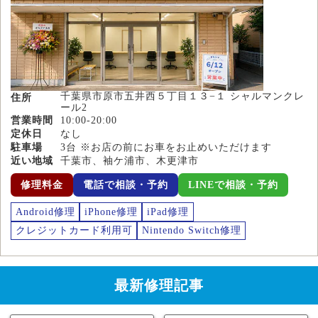
千葉県市原市五井西５丁目１３−１ シャルマンクレ
住所
ール2
営業時間
10:00-20:00
定休日
なし
駐車場
3台 ※お店の前にお車をお止めいただけます
近い地域
千葉市、袖ケ浦市、木更津市
修理料金
電話で相談・予約
LINEで相談・予約
Android修理
iPhone修理
iPad修理
クレジットカード利用可
Nintendo Switch修理
最新修理記事