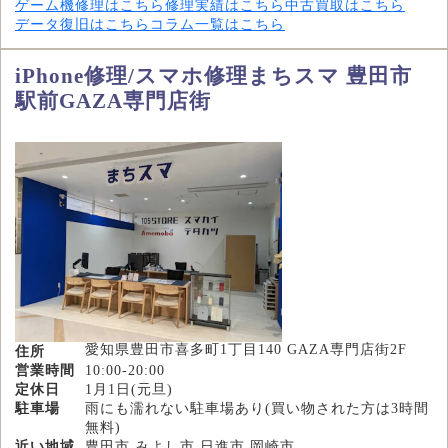
ゲーム機修理はこちら
修理実績はこちら
中古買取はこちら
データ復旧はこちら
コラム一覧はこちら
iPhone修理/スマホ修理まちスマ 豊田市
駅前GAZA専門店街
愛知県豊田市喜多町1丁目140 GAZA専門店街2F
住所
営業時間
10:00-20:00
定休日
1月1日(元旦)
駐車場
雨にも濡れない駐車場あり(買い物された方は3時間
無料)
近い地域
豊田市,みよし市,日進市,岡崎市