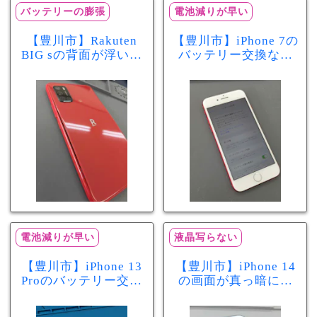
バッテリーの膨張
電池減りが早い
【豊川市】Rakuten
【豊川市】iPhone 7の
BIG sの背面が浮いて
バッテリー交換なら
きた…それはバッテ
まちスマ豊川店へ！
リー膨張のサインか
最大容量70％で電池
もしれません！バッ
の減りが早い症状も
テリー交換修理事例
当日60分で改善
電池減りが早い
液晶写らない
【豊川市】iPhone 13
【豊川市】iPhone 14
Proのバッテリー交換
の画面が真っ暗に…
を実施！電池の減り
画面交換で当日60分
が早い症状も当日90
修理！データそのま