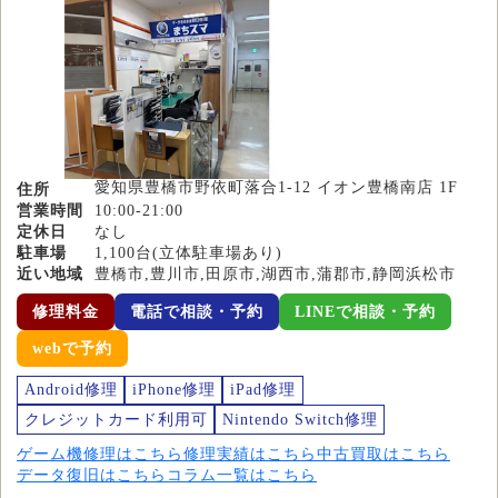
愛知県豊橋市野依町落合1-12 イオン豊橋南店 1F
住所
営業時間
10:00-21:00
定休日
なし
駐車場
1,100台(立体駐車場あり)
近い地域
豊橋市,豊川市,田原市,湖西市,蒲郡市,静岡浜松市
修理料金
電話で相談・予約
LINEで相談・予約
webで予約
Android修理
iPhone修理
iPad修理
クレジットカード利用可
Nintendo Switch修理
ゲーム機修理はこちら
修理実績はこちら
中古買取はこちら
データ復旧はこちら
コラム一覧はこちら