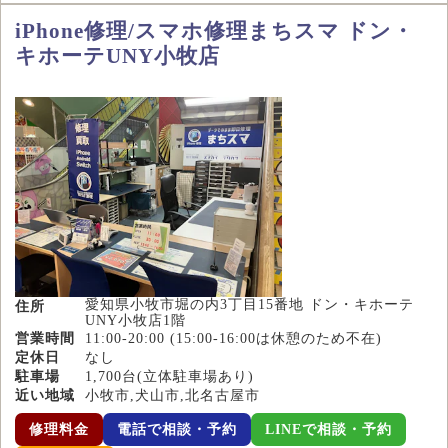
iPhone修理/スマホ修理まちスマ ドン・
キホーテUNY小牧店
愛知県小牧市堀の内3丁目15番地 ドン・キホーテ
住所
UNY小牧店1階
営業時間
11:00-20:00 (15:00-16:00は休憩のため不在)
定休日
なし
駐車場
1,700台(立体駐車場あり)
近い地域
小牧市,犬山市,北名古屋市
修理料金
電話で相談・予約
LINEで相談・予約