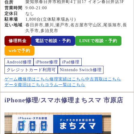
愛知県春日井市柏井町4丁目17 イオン春日井店3F
住所
営業時間
9:00-21:00
定休日
なし
駐車場
1,800台(立体駐車場あり)
近い地域
春日井市,勝川,瀬戸市,名古屋市守山区,尾張旭市,長
久手市,多治見市
修理料金
電話で相談・予約
LINEで相談・予約
webで予約
Android修理
iPhone修理
iPad修理
クレジットカード利用可
Nintendo Switch修理
ゲーム機修理はこちら
修理実績はこちら
中古買取はこちら
データ復旧はこちら
コラム一覧はこちら
iPhone修理/スマホ修理まちスマ 市原店