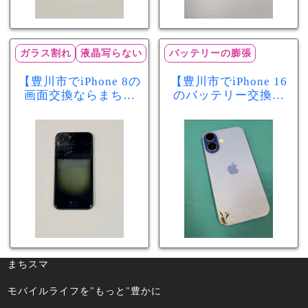
ガラス割れ
液晶写らない
バッテリーの膨張
【豊川市でiPhone 8の
【豊川市でiPhone 16
画面交換ならまちス
のバッテリー交換な
マ豊川店】画面割
らまちスマ豊川店】
れ・液晶不良も当日
少し膨張したバッテ
60分で修理可能！
リーも当日90分で安
心修理！
まちスマ
モバイルライフを"もっと"豊かに