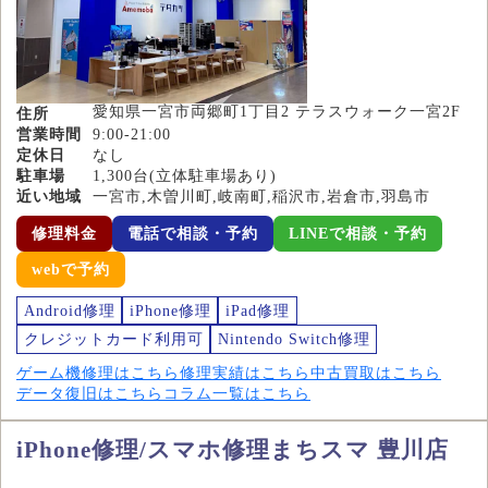
愛知県一宮市両郷町1丁目2 テラスウォーク一宮2F
住所
営業時間
9:00-21:00
定休日
なし
駐車場
1,300台(立体駐車場あり)
近い地域
一宮市,木曽川町,岐南町,稲沢市,岩倉市,羽島市
修理料金
電話で相談・予約
LINEで相談・予約
webで予約
Android修理
iPhone修理
iPad修理
クレジットカード利用可
Nintendo Switch修理
ゲーム機修理はこちら
修理実績はこちら
中古買取はこちら
データ復旧はこちら
コラム一覧はこちら
iPhone修理/スマホ修理まちスマ 豊川店