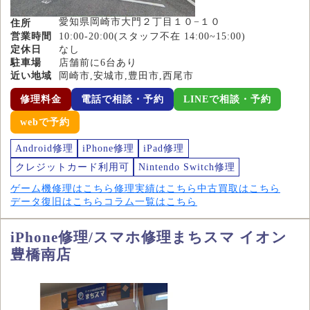
愛知県岡崎市大門２丁目１０−１０
住所
営業時間
10:00-20:00(スタッフ不在 14:00~15:00)
定休日
なし
駐車場
店舗前に6台あり
近い地域
岡崎市,安城市,豊田市,西尾市
修理料金
電話で相談・予約
LINEで相談・予約
webで予約
Android修理
iPhone修理
iPad修理
クレジットカード利用可
Nintendo Switch修理
ゲーム機修理はこちら
修理実績はこちら
中古買取はこちら
データ復旧はこちら
コラム一覧はこちら
iPhone修理/スマホ修理まちスマ イオン
豊橋南店