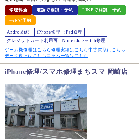
修理料金
電話で相談・予約
LINEで相談・予約
webで予約
Android修理
iPhone修理
iPad修理
クレジットカード利用可
Nintendo Switch修理
ゲーム機修理はこちら
修理実績はこちら
中古買取はこちら
データ復旧はこちら
コラム一覧はこちら
iPhone修理/スマホ修理まちスマ 岡崎店