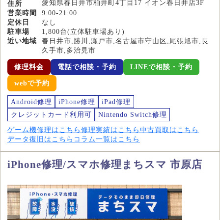
愛知県春日井市柏井町4丁目17 イオン春日井店3F
住所
営業時間
9:00-21:00
定休日
なし
駐車場
1,800台(立体駐車場あり)
近い地域
春日井市,勝川,瀬戸市,名古屋市守山区,尾張旭市,長
久手市,多治見市
修理料金
電話で相談・予約
LINEで相談・予約
webで予約
Android修理
iPhone修理
iPad修理
クレジットカード利用可
Nintendo Switch修理
ゲーム機修理はこちら
修理実績はこちら
中古買取はこちら
データ復旧はこちら
コラム一覧はこちら
iPhone修理/スマホ修理まちスマ 市原店