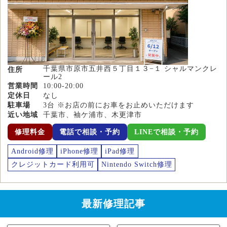
千葉県市原市五井西５丁目１３−１ シャルマンクレ
住所
ール2
営業時間
10:00-20:00
定休日
なし
駐車場
3台 ※お店の前にお車をお止めいただけます
近い地域
千葉市、袖ケ浦市、木更津市
修理料金
電話で相談・予約
LINEで相談・予約
Android修理
iPhone修理
iPad修理
クレジットカード利用可
Nintendo Switch修理
最新修理記事