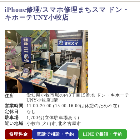
iPhone修理/スマホ修理まちスマ ドン・
キホーテUNY小牧店
愛知県小牧市堀の内3丁目15番地 ドン・キホーテ
住所
UNY小牧店1階
営業時間
11:00-20:00 (15:00-16:00は休憩のため不在)
定休日
なし
駐車場
1,700台(立体駐車場あり)
近い地域
小牧市,犬山市,北名古屋市
修理料金
電話で相談・予約
LINEで相談・予約