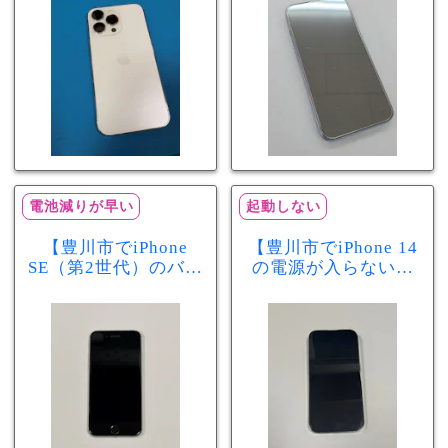
分で改善
まで復旧しました
電池減りが早い
起動しない
【豊川市でiPhone
【豊川市でiPhone 14
SE（第2世代）のバッ
の電源が入らない修
テリー交換ならまち
理ならまちスマ豊川
スマ豊川店】電池の
店】バッテリー交換
減りが早い症状も当
で復旧するケースも
日60分で改善！
あります！