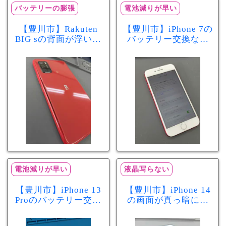
バッテリーの膨張
電池減りが早い
【豊川市】Rakuten
【豊川市】iPhone 7の
BIG sの背面が浮いて
バッテリー交換なら
きた…それはバッテ
まちスマ豊川店へ！
リー膨張のサインか
最大容量70％で電池
もしれません！バッ
の減りが早い症状も
テリー交換修理事例
当日60分で改善
電池減りが早い
液晶写らない
【豊川市】iPhone 13
【豊川市】iPhone 14
Proのバッテリー交換
の画面が真っ暗に…
を実施！電池の減り
画面交換で当日60分
が早い症状も当日90
修理！データそのま