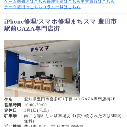
ゲーム機修理はこちら
修理実績はこちら
中古買取はこちら
データ復旧はこちら
コラム一覧はこちら
iPhone修理/スマホ修理まちスマ 豊田市
駅前GAZA専門店街
愛知県豊田市喜多町1丁目140 GAZA専門店街2F
住所
営業時間
10:00-20:00
定休日
1月1日(元旦)
駐車場
雨にも濡れない駐車場あり(買い物された方は3時間
無料)
近い地域
豊田市,みよし市,日進市,岡崎市