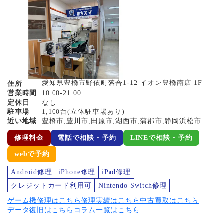
愛知県豊橋市野依町落合1-12 イオン豊橋南店 1F
住所
営業時間
10:00-21:00
定休日
なし
駐車場
1,100台(立体駐車場あり)
近い地域
豊橋市,豊川市,田原市,湖西市,蒲郡市,静岡浜松市
修理料金
電話で相談・予約
LINEで相談・予約
webで予約
Android修理
iPhone修理
iPad修理
クレジットカード利用可
Nintendo Switch修理
ゲーム機修理はこちら
修理実績はこちら
中古買取はこちら
データ復旧はこちら
コラム一覧はこちら