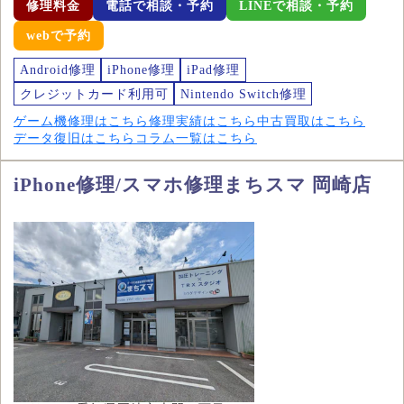
修理料金
電話で相談・予約
LINEで相談・予約
webで予約
Android修理
iPhone修理
iPad修理
クレジットカード利用可
Nintendo Switch修理
ゲーム機修理はこちら
修理実績はこちら
中古買取はこちら
データ復旧はこちら
コラム一覧はこちら
iPhone修理/スマホ修理まちスマ 岡崎店