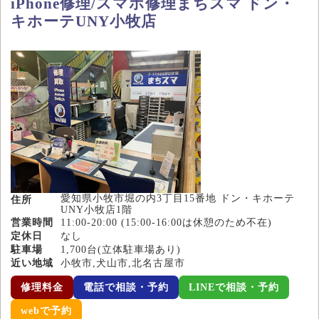
iPhone修理/スマホ修理まちスマ ドン・
キホーテUNY小牧店
愛知県小牧市堀の内3丁目15番地 ドン・キホーテ
住所
UNY小牧店1階
営業時間
11:00-20:00 (15:00-16:00は休憩のため不在)
定休日
なし
駐車場
1,700台(立体駐車場あり)
近い地域
小牧市,犬山市,北名古屋市
修理料金
電話で相談・予約
LINEで相談・予約
webで予約