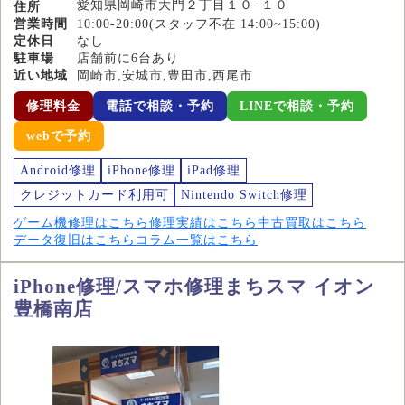
愛知県岡崎市大門２丁目１０−１０
住所
営業時間
10:00-20:00(スタッフ不在 14:00~15:00)
定休日
なし
駐車場
店舗前に6台あり
近い地域
岡崎市,安城市,豊田市,西尾市
修理料金
電話で相談・予約
LINEで相談・予約
webで予約
Android修理
iPhone修理
iPad修理
クレジットカード利用可
Nintendo Switch修理
ゲーム機修理はこちら
修理実績はこちら
中古買取はこちら
データ復旧はこちら
コラム一覧はこちら
iPhone修理/スマホ修理まちスマ イオン
豊橋南店