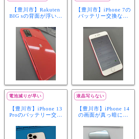
【豊川市】Rakuten
【豊川市】iPhone 7の
BIG sの背面が浮いて
バッテリー交換なら
きた…それはバッテ
まちスマ豊川店へ！
リー膨張のサインか
最大容量70％で電池
もしれません！バッ
の減りが早い症状も
テリー交換修理事例
当日60分で改善
電池減りが早い
液晶写らない
【豊川市】iPhone 13
【豊川市】iPhone 14
Proのバッテリー交換
の画面が真っ暗に…
を実施！電池の減り
画面交換で当日60分
が早い症状も当日90
修理！データそのま
分で改善
まで復旧しました