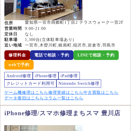
愛知県一宮市両郷町1丁目2 テラスウォーク一宮2F
住所
営業時間
9:00-21:00
定休日
なし
駐車場
1,300台(立体駐車場あり)
近い地域
一宮市,木曽川町,岐南町,稲沢市,岩倉市,羽島市
修理料金
電話で相談・予約
LINEで相談・予約
webで予約
Android修理
iPhone修理
iPad修理
クレジットカード利用可
Nintendo Switch修理
ゲーム機修理はこちら
修理実績はこちら
中古買取はこちら
データ復旧はこちら
コラム一覧はこちら
iPhone修理/スマホ修理まちスマ 豊川店