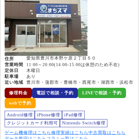
愛知県豊川市本野ケ原２丁目５０
住所
営業時間
11:00～20:00(14:00-15:00は休憩のため不在)
定休日
木曜日
駐車場
あり
近い地域
豊川市・蒲郡市・豊橋市・西尾市・湖西市・浜松市
修理料金
電話で相談・予約
LINEで相談・予約
webで予約
Android修理
iPhone修理
iPad修理
クレジットカード利用可
Nintendo Switch修理
ゲーム機修理はこちら
修理実績はこちら
中古買取はこちら
データ復旧はこちら
コラム一覧はこちら