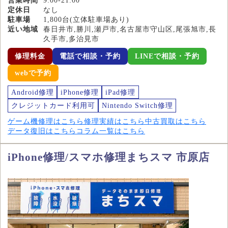
営業時間
9:00-21:00
定休日
なし
駐車場
1,800台(立体駐車場あり)
近い地域
春日井市,勝川,瀬戸市,名古屋市守山区,尾張旭市,長
久手市,多治見市
修理料金
電話で相談・予約
LINEで相談・予約
webで予約
Android修理
iPhone修理
iPad修理
クレジットカード利用可
Nintendo Switch修理
ゲーム機修理はこちら
修理実績はこちら
中古買取はこちら
データ復旧はこちら
コラム一覧はこちら
iPhone修理/スマホ修理まちスマ 市原店