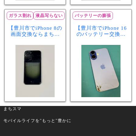
ガラス割れ
液晶写らない
バッテリーの膨張
【豊川市でiPhone 8の
【豊川市でiPhone 16
画面交換ならまちス
のバッテリー交換な
マ豊川店】画面割
らまちスマ豊川店】
れ・液晶不良も当日
少し膨張したバッテ
60分で修理可能！
リーも当日90分で安
心修理！
まちスマ
モバイルライフを"もっと"豊かに