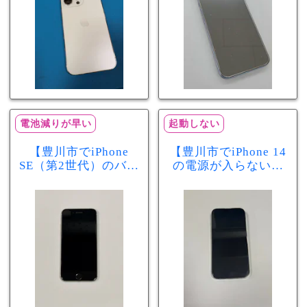
電池減りが早い
起動しない
【豊川市でiPhone
【豊川市でiPhone 14
SE（第2世代）のバッ
の電源が入らない修
テリー交換ならまち
理ならまちスマ豊川
スマ豊川店】電池の
店】バッテリー交換
減りが早い症状も当
で復旧するケースも
日60分で改善！
あります！