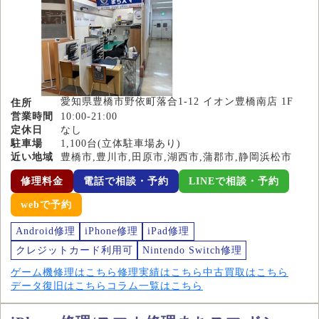
愛知県豊橋市野依町落合1-12 イオン豊橋南店 1F
住所
営業時間
10:00-21:00
定休日
なし
駐車場
1,100台(立体駐車場あり)
近い地域
豊橋市,豊川市,田原市,湖西市,蒲郡市,静岡浜松市
修理料金
電話で相談・予約
LINEで相談・予約
webで予約
Android修理
iPhone修理
iPad修理
クレジットカード利用可
Nintendo Switch修理
ゲーム機修理はこちら
修理実績はこちら
中古買取はこちら
データ復旧はこちら
コラム一覧はこちら