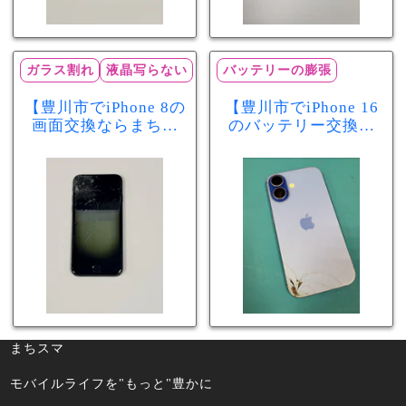
ガラス割れ
液晶写らない
バッテリーの膨張
【豊川市でiPhone 8の
【豊川市でiPhone 16
画面交換ならまちス
のバッテリー交換な
マ豊川店】画面割
らまちスマ豊川店】
れ・液晶不良も当日
少し膨張したバッテ
60分で修理可能！
リーも当日90分で安
心修理！
まちスマ
モバイルライフを"もっと"豊かに