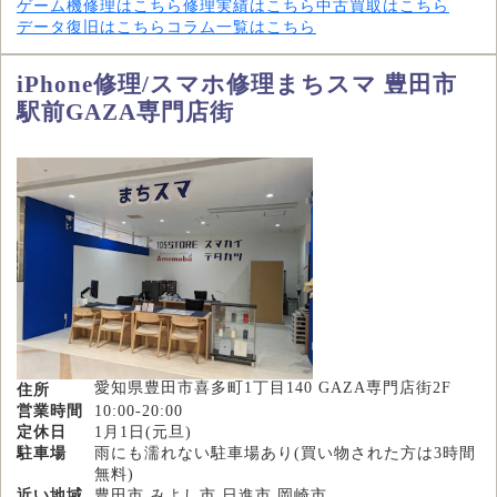
ゲーム機修理はこちら
修理実績はこちら
中古買取はこちら
データ復旧はこちら
コラム一覧はこちら
iPhone修理/スマホ修理まちスマ 豊田市
駅前GAZA専門店街
愛知県豊田市喜多町1丁目140 GAZA専門店街2F
住所
営業時間
10:00-20:00
定休日
1月1日(元旦)
駐車場
雨にも濡れない駐車場あり(買い物された方は3時間
無料)
近い地域
豊田市,みよし市,日進市,岡崎市