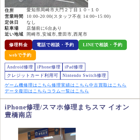
愛知県岡崎市大門２丁目１０−１０
住所
営業時間
10:00-20:00(スタッフ不在 14:00~15:00)
定休日
なし
駐車場
店舗前に6台あり
近い地域
岡崎市,安城市,豊田市,西尾市
修理料金
電話で相談・予約
LINEで相談・予約
webで予約
Android修理
iPhone修理
iPad修理
クレジットカード利用可
Nintendo Switch修理
ゲーム機修理はこちら
修理実績はこちら
中古買取はこちら
データ復旧はこちら
コラム一覧はこちら
iPhone修理/スマホ修理まちスマ イオン
豊橋南店