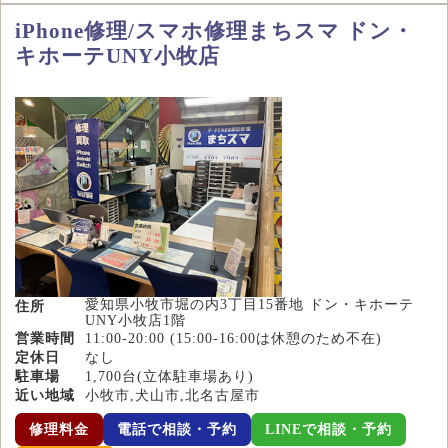
iPhone修理/スマホ修理まちスマ ドン・
キホーテUNY小牧店
愛知県小牧市堀の内3丁目15番地 ドン・キホーテ
住所
UNY小牧店1階
営業時間
11:00-20:00 (15:00-16:00は休憩のため不在)
定休日
なし
駐車場
1,700台(立体駐車場あり)
近い地域
小牧市,犬山市,北名古屋市
修理料金
電話で相談・予約
LINEで相談・予約