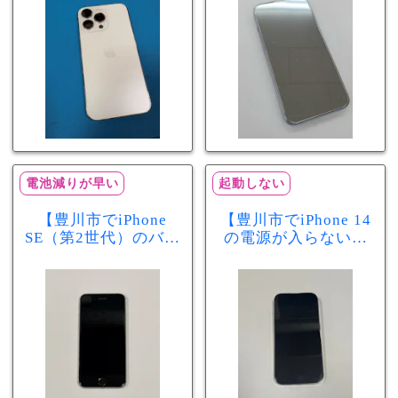
分で改善
まで復旧しました
電池減りが早い
起動しない
【豊川市でiPhone
【豊川市でiPhone 14
SE（第2世代）のバッ
の電源が入らない修
テリー交換ならまち
理ならまちスマ豊川
スマ豊川店】電池の
店】バッテリー交換
減りが早い症状も当
で復旧するケースも
日60分で改善！
あります！