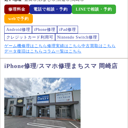
修理料金
電話で相談・予約
LINEで相談・予約
webで予約
Android修理
iPhone修理
iPad修理
クレジットカード利用可
Nintendo Switch修理
ゲーム機修理はこちら
修理実績はこちら
中古買取はこちら
データ復旧はこちら
コラム一覧はこちら
iPhone修理/スマホ修理まちスマ 岡崎店