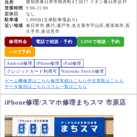
愛知県春日井市柏井町4丁目17 イオン春日井店3F
住所
営業時間
9:00-21:00
定休日
なし
駐車場
1,800台(立体駐車場あり)
近い地域
春日井市,勝川,瀬戸市,名古屋市守山区,尾張旭市,長
久手市,多治見市
修理料金
電話で相談・予約
LINEで相談・予約
webで予約
Android修理
iPhone修理
iPad修理
クレジットカード利用可
Nintendo Switch修理
ゲーム機修理はこちら
修理実績はこちら
中古買取はこちら
データ復旧はこちら
コラム一覧はこちら
iPhone修理/スマホ修理まちスマ 市原店