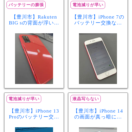
バッテリーの膨張
電池減りが早い
【豊川市】Rakuten
【豊川市】iPhone 7の
BIG sの背面が浮いて
バッテリー交換なら
きた…それはバッテ
まちスマ豊川店へ！
リー膨張のサインか
最大容量70％で電池
もしれません！バッ
の減りが早い症状も
テリー交換修理事例
当日60分で改善
電池減りが早い
液晶写らない
【豊川市】iPhone 13
【豊川市】iPhone 14
Proのバッテリー交換
の画面が真っ暗に…
を実施！電池の減り
画面交換で当日60分
が早い症状も当日90
修理！データそのま