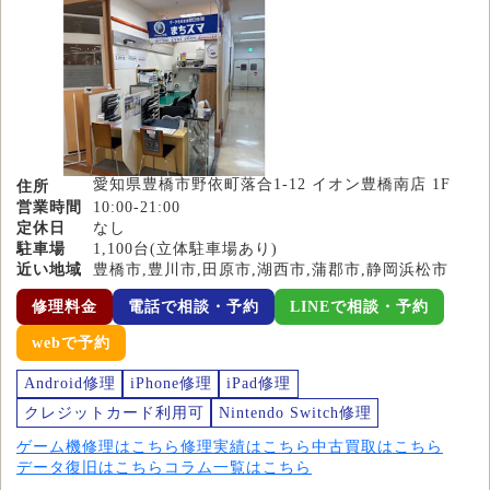
愛知県豊橋市野依町落合1-12 イオン豊橋南店 1F
住所
営業時間
10:00-21:00
定休日
なし
駐車場
1,100台(立体駐車場あり)
近い地域
豊橋市,豊川市,田原市,湖西市,蒲郡市,静岡浜松市
修理料金
電話で相談・予約
LINEで相談・予約
webで予約
Android修理
iPhone修理
iPad修理
クレジットカード利用可
Nintendo Switch修理
ゲーム機修理はこちら
修理実績はこちら
中古買取はこちら
データ復旧はこちら
コラム一覧はこちら