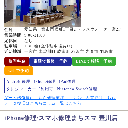
愛知県一宮市両郷町1丁目2 テラスウォーク一宮2F
住所
営業時間
9:00-21:00
定休日
なし
駐車場
1,300台(立体駐車場あり)
近い地域
一宮市,木曽川町,岐南町,稲沢市,岩倉市,羽島市
修理料金
電話で相談・予約
LINEで相談・予約
webで予約
Android修理
iPhone修理
iPad修理
クレジットカード利用可
Nintendo Switch修理
ゲーム機修理はこちら
修理実績はこちら
中古買取はこちら
データ復旧はこちら
コラム一覧はこちら
iPhone修理/スマホ修理まちスマ 豊川店