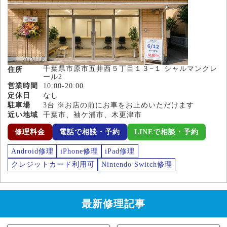
千葉県市原市五井西５丁目１３−１ シャルマンクレ
住所
ール2
営業時間
10:00-20:00
定休日
なし
駐車場
3台 ※お店の前にお車をお止めいただけます
近い地域
千葉市、袖ケ浦市、木更津市
修理料金
電話で相談・予約
LINEで相談・予約
Android修理
iPhone修理
iPad修理
クレジットカード利用可
Nintendo Switch修理
最新修理記事