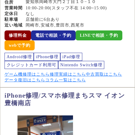
愛知県岡崎市大門２丁目１０−１０
住所
営業時間
10:00-20:00(スタッフ不在 14:00~15:00)
定休日
なし
駐車場
店舗前に6台あり
近い地域
岡崎市,安城市,豊田市,西尾市
修理料金
電話で相談・予約
LINEで相談・予約
webで予約
Android修理
iPhone修理
iPad修理
クレジットカード利用可
Nintendo Switch修理
ゲーム機修理はこちら
修理実績はこちら
中古買取はこちら
データ復旧はこちら
コラム一覧はこちら
iPhone修理/スマホ修理まちスマ イオン
豊橋南店