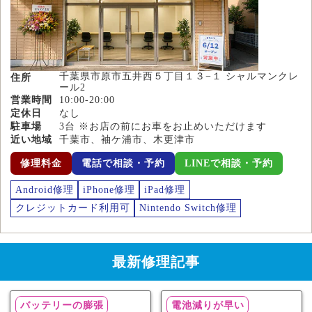
千葉県市原市五井西５丁目１３−１ シャルマンクレ
住所
ール2
営業時間
10:00-20:00
定休日
なし
駐車場
3台 ※お店の前にお車をお止めいただけます
近い地域
千葉市、袖ケ浦市、木更津市
修理料金
電話で相談・予約
LINEで相談・予約
Android修理
iPhone修理
iPad修理
クレジットカード利用可
Nintendo Switch修理
最新修理記事
バッテリーの膨張
電池減りが早い