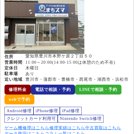
愛知県豊川市本野ケ原２丁目５０
住所
営業時間
11:00～20:00(14:00-15:00は休憩のため不在)
定休日
木曜日
駐車場
あり
近い地域
豊川市・蒲郡市・豊橋市・西尾市・湖西市・浜松市
修理料金
電話で相談・予約
LINEで相談・予約
webで予約
Android修理
iPhone修理
iPad修理
クレジットカード利用可
Nintendo Switch修理
ゲーム機修理はこちら
修理実績はこちら
中古買取はこちら
データ復旧はこちら
コラム一覧はこちら