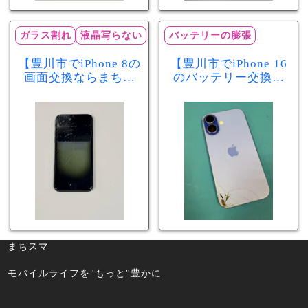
ガラス割れ
液晶写らない
バッテリーの膨張
【豊川市でiPhone 8の
【豊川市でiPhone 16
画面交換ならまちス
のバッテリー交換な
マ豊川店】画面割
らまちスマ豊川店】
れ・液晶不良も当日
少し膨張したバッテ
60分で修理可能！
リーも当日90分で安
心修理！
まちスマ
モバイルライフを"もっと"豊かに