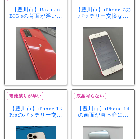
【豊川市】Rakuten
【豊川市】iPhone 7の
BIG sの背面が浮いて
バッテリー交換なら
きた…それはバッテ
まちスマ豊川店へ！
リー膨張のサインか
最大容量70％で電池
もしれません！バッ
の減りが早い症状も
テリー交換修理事例
当日60分で改善
電池減りが早い
液晶写らない
【豊川市】iPhone 13
【豊川市】iPhone 14
Proのバッテリー交換
の画面が真っ暗に…
を実施！電池の減り
画面交換で当日60分
が早い症状も当日90
修理！データそのま
分で改善
まで復旧しました