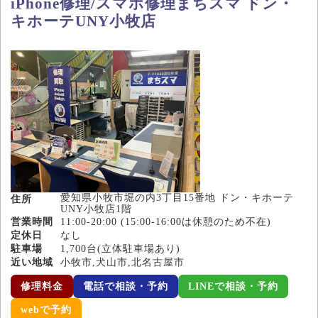
iPhone修理/スマホ修理まちスマ ドン・
キホーテUNY小牧店
愛知県小牧市堀の内3丁目15番地 ドン・キホーテ
住所
UNY小牧店1階
営業時間
11:00-20:00 (15:00-16:00は休憩のため不在)
定休日
なし
駐車場
1,700台(立体駐車場あり)
近い地域
小牧市,犬山市,北名古屋市
修理料金
電話で相談・予約
LINEで相談・予約
webで予約