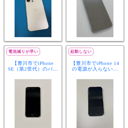
電池減りが早い
起動しない
【豊川市でiPhone
【豊川市でiPhone 14
SE（第2世代）のバッ
の電源が入らない修
テリー交換ならまち
理ならまちスマ豊川
スマ豊川店】電池の
店】バッテリー交換
減りが早い症状も当
で復旧するケースも
日60分で改善！
あります！