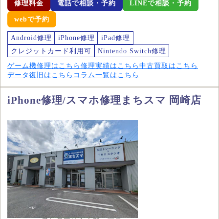
修理料金
電話で相談・予約
LINEで相談・予約
webで予約
Android修理
iPhone修理
iPad修理
クレジットカード利用可
Nintendo Switch修理
ゲーム機修理はこちら
修理実績はこちら
中古買取はこちら
データ復旧はこちら
コラム一覧はこちら
iPhone修理/スマホ修理まちスマ 岡崎店