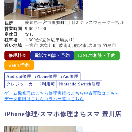
愛知県一宮市両郷町1丁目2 テラスウォーク一宮2F
住所
営業時間
9:00-21:00
定休日
なし
駐車場
1,300台(立体駐車場あり)
近い地域
一宮市,木曽川町,岐南町,稲沢市,岩倉市,羽島市
修理料金
電話で相談・予約
LINEで相談・予約
webで予約
Android修理
iPhone修理
iPad修理
クレジットカード利用可
Nintendo Switch修理
ゲーム機修理はこちら
修理実績はこちら
中古買取はこちら
データ復旧はこちら
コラム一覧はこちら
iPhone修理/スマホ修理まちスマ 豊川店