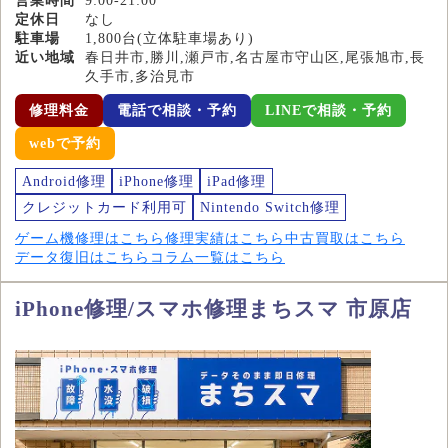
営業時間
9:00-21:00
定休日
なし
駐車場
1,800台(立体駐車場あり)
近い地域
春日井市,勝川,瀬戸市,名古屋市守山区,尾張旭市,長
久手市,多治見市
修理料金
電話で相談・予約
LINEで相談・予約
webで予約
Android修理
iPhone修理
iPad修理
クレジットカード利用可
Nintendo Switch修理
ゲーム機修理はこちら
修理実績はこちら
中古買取はこちら
データ復旧はこちら
コラム一覧はこちら
iPhone修理/スマホ修理まちスマ 市原店