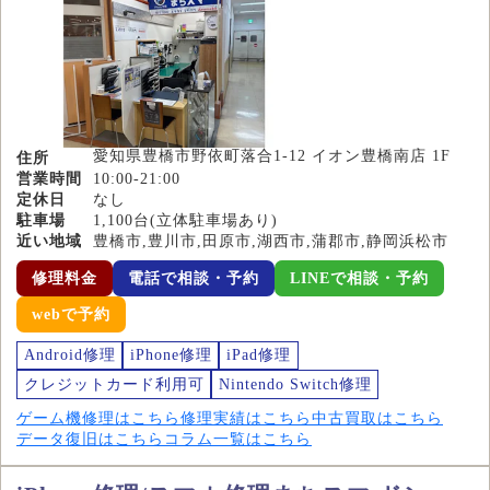
愛知県豊橋市野依町落合1-12 イオン豊橋南店 1F
住所
営業時間
10:00-21:00
定休日
なし
駐車場
1,100台(立体駐車場あり)
近い地域
豊橋市,豊川市,田原市,湖西市,蒲郡市,静岡浜松市
修理料金
電話で相談・予約
LINEで相談・予約
webで予約
Android修理
iPhone修理
iPad修理
クレジットカード利用可
Nintendo Switch修理
ゲーム機修理はこちら
修理実績はこちら
中古買取はこちら
データ復旧はこちら
コラム一覧はこちら